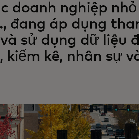
c doanh nghiệp nhỏ 
., đang áp dụng tha
 và sử dụng dữ liệu đ
ị, kiểm kê, nhân sự v