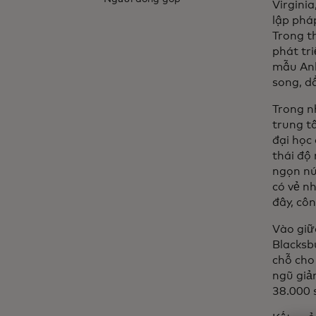
Virginia
lập phá
Trong th
phát tr
mẫu Anh
song, d
Trong n
trung t
đại học
thái độ
ngọn nú
có vẻ nh
đây, cô
Vào giữ
Blacksb
chỗ cho
ngũ giả
38.000 