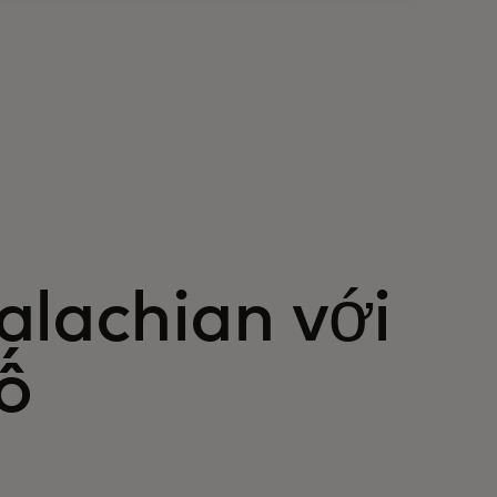
alachian với
số