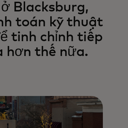
ở Blacksburg,
nh toán kỹ thuật
ể tinh chỉnh tiếp
à hơn thế nữa.