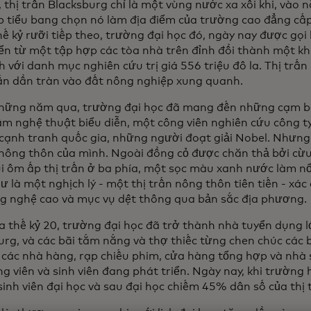
, thị trấn Blacksburg chỉ là một vùng nước xa xôi khi, vào
p tiểu bang chọn nó làm địa điểm của trường cao đẳng cấ
ế kỷ rưỡi tiếp theo, trường đại học đó, ngày nay được gọi l
iển từ một tập hợp các tòa nhà trên đỉnh đồi thành một k
 với danh mục nghiên cứu trị giá 556 triệu đô la. Thị trấn
ần dần tràn vào đất nông nghiệp xung quanh.
hững năm qua, trường đại học đã mang đến những cạm bẫ
âm nghệ thuật biểu diễn, một công viên nghiên cứu công ty
 cạnh tranh quốc gia, những người đoạt giải Nobel. Nhưng
 nông thôn của mình. Ngoài đồng cỏ được chăn thả bởi cừ
i ôm ấp thị trấn ở ba phía, một sọc màu xanh nước làm nổi
ư là một nghịch lý - một thị trấn nông thôn tiên tiến - xác
ng nghệ cao và mục vụ dệt thông qua bản sắc địa phương.
a thế kỷ 20, trường đại học đã trở thành nhà tuyển dụng 
urg, và các bãi tắm nắng và thợ thiếc từng chen chúc các
 các nhà hàng, rạp chiếu phim, cửa hàng tổng hợp và nhà 
ng viên và sinh viên đang phát triển. Ngày nay, khi trường
sinh viên đại học và sau đại học chiếm 45% dân số của thị 