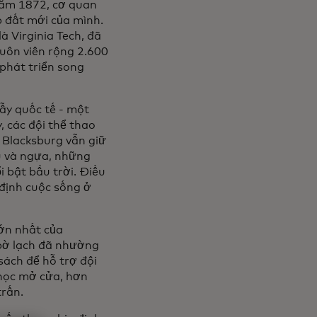
 năm 1872, cơ quan
p đất mới của mình.
à Virginia Tech, đã
huôn viên rộng 2.600
 phát triển song
y quốc tế - một
, các đội thể thao
 Blacksburg vẫn giữ
u và ngựa, những
 bật bầu trời. Điều
 định cuộc sống ở
lớn nhất của
 bờ lạch đã nhường
sách để hỗ trợ đội
 học mở cửa, hơn
trấn.