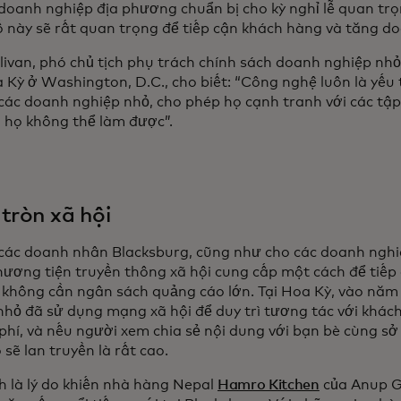
 doanh nghiệp địa phương chuẩn bị cho kỳ nghỉ lễ quan trọ
ố này sẽ rất quan trọng để tiếp cận khách hàng và tăng d
livan, phó chủ tịch phụ trách chính sách doanh nghiệp n
 Kỳ ở Washington, D.C., cho biết: “Công nghệ luôn là yếu 
 các doanh nghiệp nhỏ, cho phép họ cạnh tranh với các tậ
họ không thể làm được”.
tròn xã hội
 các doanh nhân Blacksburg, cũng như cho các doanh nghi
hương tiện truyền thông xã hội cung cấp một cách để tiếp
không cần ngân sách quảng cáo lớn. Tại Hoa Kỳ, vào năm
nhỏ đã sử dụng mạng xã hội để duy trì tương tác với khách
phí, và nếu người xem chia sẻ nội dung với bạn bè cùng sở
sẽ lan truyền là rất cao.
h là lý do khiến nhà hàng Nepal
Hamro Kitchen
của Anup G