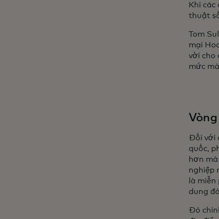
Khi các
thuật s
Tom Sul
mại Hoa
vời cho
mức mà 
Vòng 
Đối với
quốc, p
hơn mà 
nghiệp 
là miễn 
dung đó 
Đó chín