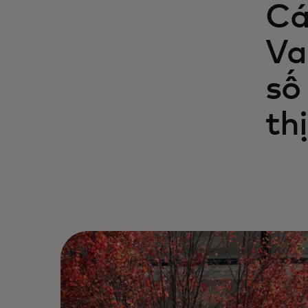
Cá
Va
số
th