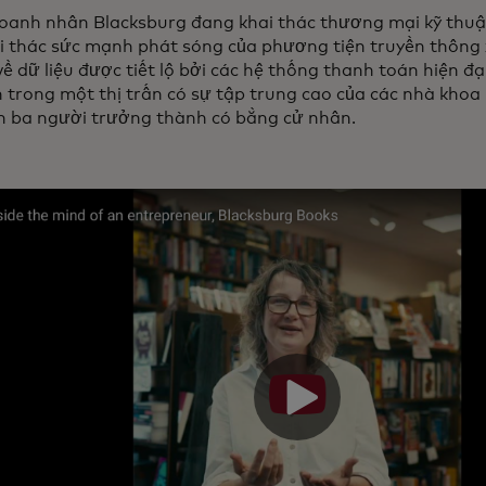
oanh nhân Blacksburg đang khai thác thương mại kỹ thuật
ai thác sức mạnh phát sóng của phương tiện truyền thông x
 về dữ liệu được tiết lộ bởi các hệ thống thanh toán hiện đ
n trong một thị trấn có sự tập trung cao của các nhà khoa 
n ba người trưởng thành có bằng cử nhân.