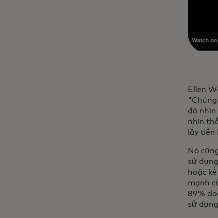
Ellen W
"Chúng 
đó nhìn
nhìn th
lấy tiền
Nó cũng
sử dụng 
hoặc kế
mạnh củ
89% doa
sử dụng