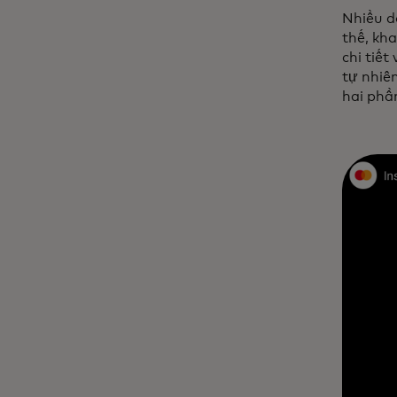
Nhiều d
thế, kh
chi tiết
tự nhiê
hai phầ