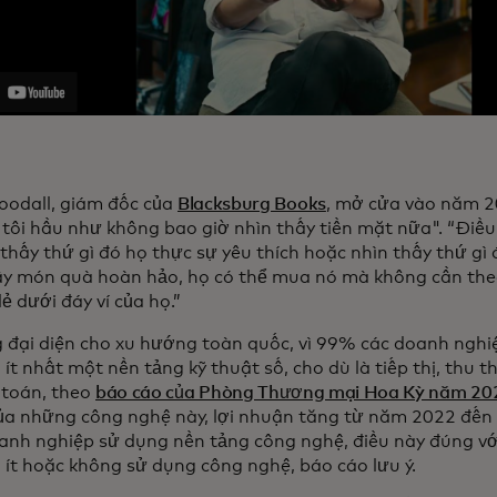
oodall, giám đốc của
Blacksburg Books
, mở cửa vào năm 20
tôi hầu như không bao giờ nhìn thấy tiền mặt nữa". “Điều
 thấy thứ gì đó họ thực sự yêu thích hoặc nhìn thấy thứ gì
ấy món quà hoàn hảo, họ có thể mua nó mà không cần th
 lẻ dưới đáy ví của họ.”
 đại diện cho xu hướng toàn quốc, vì 99% các doanh nghi
ít nhất một nền tảng kỹ thuật số, cho dù là tiếp thị, thu 
 toán, theo
báo cáo của Phòng Thương mại Hoa Kỳ năm 20
a những công nghệ này, lợi nhuận tăng từ năm 2022 đến
nh nghiệp sử dụng nền tảng công nghệ, điều này đúng v
 ít hoặc không sử dụng công nghệ, báo cáo lưu ý.