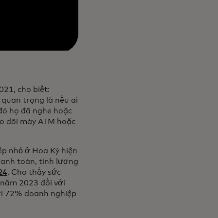
21, cho biết:
 quan trọng là nếu ai
 đó họ đã nghe hoặc
eo dõi máy ATM hoặc
ệp nhỏ ở Hoa Kỳ hiện
thanh toán, tính lương
24
. Cho thấy sức
 năm 2023 đối với
ới 72% doanh nghiệp