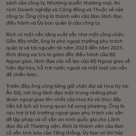
sách của công ty, Nhượng quyền thương mại, An
ninh Doanh nghiệp và Cộng đồng và Thuộc về của
công ty. Ông cũng là thành viên của Ban lãnh đạo
điều hành và Ủy ban quản lý của công ty.
Rich có một nền tảng xuất sắc như một công chức.
Gần đây nhất, ông là phó ngoại trưởng phụ trách
quản lý và tài nguyên từ năm 2023 đến năm 2025.
Rich đóng vai trò là giám đốc điều hành của Bộ
Ngoại giao, lãnh đạo các nỗ lực của Bộ Ngoại giao về
hiện đại hóa, hỗ trợ nước ngoài và một loạt các vấn
đề chiến lược.
Trước đây, ông cũng từng giữ chức đại sứ Hoa Kỳ tại
Ấn Độ, nơi ông lãnh đạo một trong những phái
đoàn ngoại giao lớn nhất của Hoa Kỳ và thúc đẩy
tiến bộ lịch sử trong quan hệ song phương. Ông là
cựu trợ lý bộ trưởng ngoại giao phụ trách các vấn
đề lập pháp và cố vấn an ninh quốc gia cho Lãnh
đạo đa số Thượng viện. Rich là thành viên của Ban
cố vấn tình báo của Tổng thống, Ủy ban vũ khí hủy