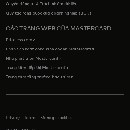
Quyền riêng tư & Trách nhiệm dữ liệu
Quy tắc ràng buộc của doanh nghiệp (BCR)
CÁC TRANG WEB CỦA MASTERCARD
opens in a new tab
Priceless.com
opens in a new tab
Phân tích hoạt động kinh doanh Mastercard
opens in a new tab
Nhà phát triển Mastercard
opens in a new tab
Trung tâm tiếp thị Mastercard
opens in a new tab
Trung tâm tăng trưởng bao trùm
Privacy
Terms
Manage cookies