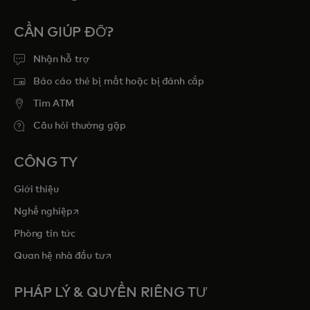
CẦN GIÚP ĐỠ?
Nhận hỗ trợ
Báo cáo thẻ bị mất hoặc bị đánh cắp
Tim ATM
Câu hỏi thường gặp
CÔNG TY
Giới thiệu
opens in a new tab
Nghề nghiệp
Phòng tin tức
opens in a new tab
Quan hệ nhà đầu tư
PHÁP LÝ & QUYỀN RIÊNG TƯ