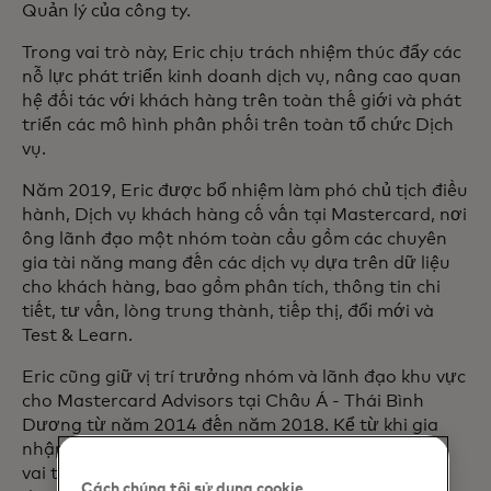
Quản lý của công ty.
Trong vai trò này, Eric chịu trách nhiệm thúc đẩy các
nỗ lực phát triển kinh doanh dịch vụ, nâng cao quan
hệ đối tác với khách hàng trên toàn thế giới và phát
triển các mô hình phân phối trên toàn tổ chức Dịch
vụ.
Năm 2019, Eric được bổ nhiệm làm phó chủ tịch điều
hành, Dịch vụ khách hàng cố vấn tại Mastercard, nơi
ông lãnh đạo một nhóm toàn cầu gồm các chuyên
gia tài năng mang đến các dịch vụ dựa trên dữ liệu
cho khách hàng, bao gồm phân tích, thông tin chi
tiết, tư vấn, lòng trung thành, tiếp thị, đổi mới và
Test & Learn.
Eric cũng giữ vị trí trưởng nhóm và lãnh đạo khu vực
cho Mastercard Advisors tại Châu Á - Thái Bình
Dương từ năm 2014 đến năm 2018. Kể từ khi gia
nhập Mastercard vào năm 2001, Eric đã giữ nhiều
vai trò khác nhau tại Hoa Kỳ và giúp thành lập
Cách chúng tôi sử dụng cookie