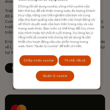
doanh nghiệp dịch vụ của công ty.
Chúng tôi sử dụng cookie, cũng như cookie của
Trước khi gia nhập Mastercard vào năm 2001, Eric
bên thứ ba, để cải thiện trang web, đo lượng khách
truy cập, nâng cao trải nghiệm của bạn và cung
đã làm việc tại công ty tư vấn Edgar, Dunn &
cấp cho bạn quảng cáo dựa trên các hoạt động và
Company, nơi ông chuyên về chiến lược gia nhập thị
sở thích duyệt web của bạn trên trang này và các
trường, phân tích trao đổi và nghiên cứu chi phí dựa
trang web khác. Bạn luôn có thể thay đổi tùy chọn
trên hoạt động trong ngành thanh toán.
của mình hoặc từ chối ở cuối trang. Vui lòng lưu ý
rằng một số cookie mà chúng tôi sử dụng là cần
Eric lấy bằng Cử nhân Nghệ thuật magna cum laude
thiết cho hoạt động của các phần trong trang
web. Xem “Quản lý cookie” để biết chi tiết.
về Lịch sử tại Cornell và bằng Tiến sĩ Lịch sử Hiện đại
tại Đại học Oxford.
Chấp nhận cookie
Từ chối tất cả
opens in a new tab
Theo dõi trên LinkedIn
Quản lý cookie