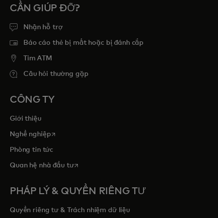
CẦN GIÚP ĐỠ?
Nhận hỗ trợ
Báo cáo thẻ bị mất hoặc bị đánh cắp
Tim ATM
Câu hỏi thường gặp
CÔNG TY
Giới thiệu
opens in a new tab
Nghề nghiệp
Phòng tin tức
opens in a new tab
Quan hệ nhà đầu tư
PHÁP LÝ & QUYỀN RIÊNG TƯ
Quyền riêng tư & Trách nhiệm dữ liệu