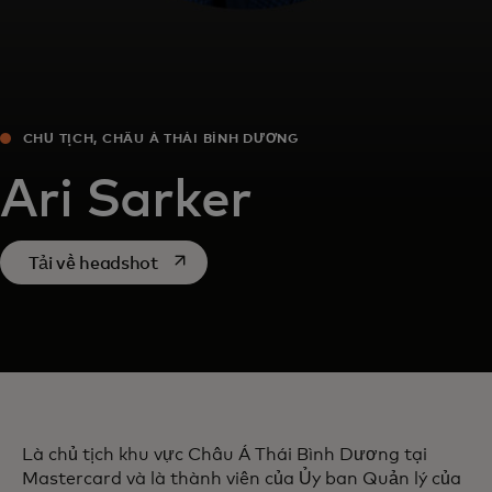
CHỦ TỊCH, CHÂU Á THÁI BÌNH DƯƠNG
Ari Sarker
opens in a new tab
Tải về headshot
Là chủ tịch khu vực Châu Á Thái Bình Dương tại
Mastercard và là thành viên của Ủy ban Quản lý của