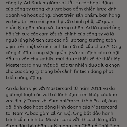
công ty, Ari Sarker giám sát tất cả các hoạt động
của công ty trong khu vực bao gồm chiến lược kinh
doanh và hoạt động, phát triển sản phẩm, bán hàng
và tiếp thị, và mối quan hệ với chính phủ, cơ quan
quản lý, ngân hàng và thương nhân. Ari là người ủng
hộ tích cực các cam kết tài chính của công ty và là
người ủng hộ tích cực các nỗ lực tăng trưởng toàn
diện trên một số nền kinh tế mới nổi của châu Á. Ông
cũng đi đầu trong việc quản lý và xác định các cơ hội
đầu tư vốn chủ sở hữu mới được thiết kế để thiết lập
Mastercard như một đối tác tự nhiên được lựa chọn
cho các công ty trong bối cảnh fintech đang phát
triển năng động.
Ari đã làm việc với Mastercard từ năm 2011 và đã
giữ một loạt các vai trò lãnh đạo trên khắp các khu
vực địa lý. Trước khi đảm nhiệm vai trò hiện tại, ông
đã lãnh đạo hoạt động kinh doanh của Mastercard
tại Nam Á, bao gồm cả Ấn Độ. Ông bắt đầu hành
trình của mình tại Mastercard với tư cách là người
đứng đầu bộ phận xử lý mạng cho Châu Á Thái Bình