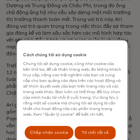
Dương và Trung Đông và Châu Phi, trong đó ông
chủ động ủng hộ nhu cầu xây dựng một môi trường
thị trường thanh toán mở. Trong vai trò này, Ari
đóng vai trò quan trọng trong việc thúc đẩy sự tham
gia đáng kể và làm sâu sắc hơn các mô hình hợp tác
với các nhà điều hành và cơ quan quản lý chuyển
mạch trong nước, do đó tạo ra một hệ sinh thái sôi
động hơn nhiều về tổng thể.
Cách chúng tôi sử dụng cookie
Chúng tôi sử dụng cookie, cũng như cookie của
Trước khi gia nhập Mastercard, Ari đã trải qua hơn
bên thứ ba, để cải thiện trang web, đo lượng khách
12 năm với GE trong nhiều vai trò cấp cao trong kế
truy cập, nâng cao trải nghiệm của bạn và cung
toán, kiểm toán, tài chính doanh nghiệp và vốn cổ
cấp cho bạn quảng cáo dựa trên các hoạt động và
phần tư nhân trên một số thị trường trọng điểm ở
sở thích duyệt web của bạn trên trang này và các
trang web khác. Bạn luôn có thể thay đổi tùy chọn
Châu Mỹ, Châu Âu và Châu Á Thái Bình Dương.
của mình hoặc từ chối ở cuối trang. Vui lòng lưu ý
rằng một số cookie mà chúng tôi sử dụng là cần
Ari giữ một số vị trí trong hội đồng quản trị, bao
thiết cho hoạt động của các phần trong trang
gồm Giám đốc Hội đồng quản trị độc lập của Airtel
web. Xem “Quản lý cookie” để biết chi tiết.
Payments Bank Limited ở Ấn Độ, Thành viên Ban cố
vấn của Trường Kinh doanh Lee Kong Chian của Đại
học Quản lý Singapore và Thành viên Hội đồng Kinh
Chấp nhận cookie
Từ chối tất cả
doanh Hoa Kỳ-ASEAN. Ông cũng là thành viên của