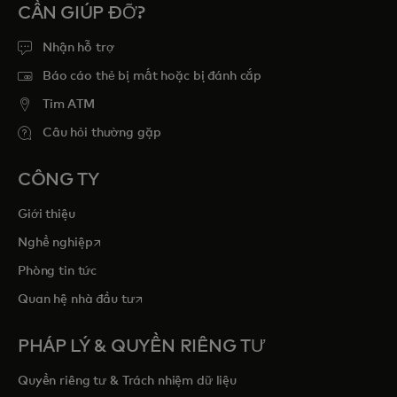
CẦN GIÚP ĐỠ?
Nhận hỗ trợ
Báo cáo thẻ bị mất hoặc bị đánh cắp
Tim ATM
Câu hỏi thường gặp
CÔNG TY
Giới thiệu
opens in a new tab
Nghề nghiệp
Phòng tin tức
opens in a new tab
Quan hệ nhà đầu tư
PHÁP LÝ & QUYỀN RIÊNG TƯ
Quyền riêng tư & Trách nhiệm dữ liệu