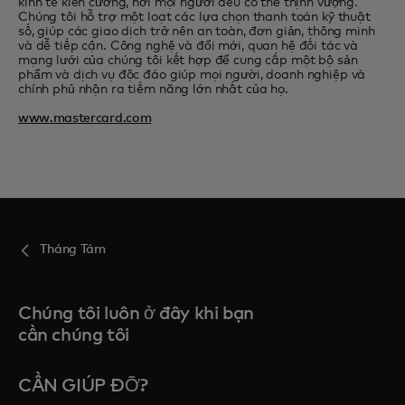
kinh tế kiên cường, nơi mọi người đều có thể thịnh vượng.
Chúng tôi hỗ trợ một loạt các lựa chọn thanh toán kỹ thuật
số, giúp các giao dịch trở nên an toàn, đơn giản, thông minh
và dễ tiếp cận. Công nghệ và đổi mới, quan hệ đối tác và
mạng lưới của chúng tôi kết hợp để cung cấp một bộ sản
phẩm và dịch vụ độc đáo giúp mọi người, doanh nghiệp và
chính phủ nhận ra tiềm năng lớn nhất của họ.
www.mastercard.com
Tháng Tám
Chúng tôi luôn ở đây khi bạn
cần chúng tôi
CẦN GIÚP ĐỠ?