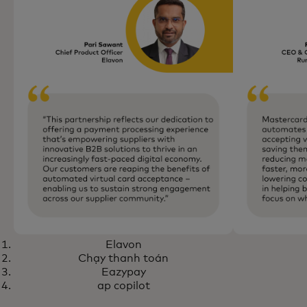
Elavon
Chạy thanh toán
Eazypay
ap copilot