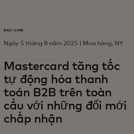
Dành cho bạn
Dành cho doanh nghiệp
BAO GỒM
Ngày 5 tháng 8 năm 2025 | Mua hàng, NY
Dành cho thế giới
Mastercard tăng tốc
Dành cho nhà đổi mới
tự động hóa thanh
Tin tức và xu hướng
toán B2B trên toàn
cầu với những đổi mới
chấp nhận