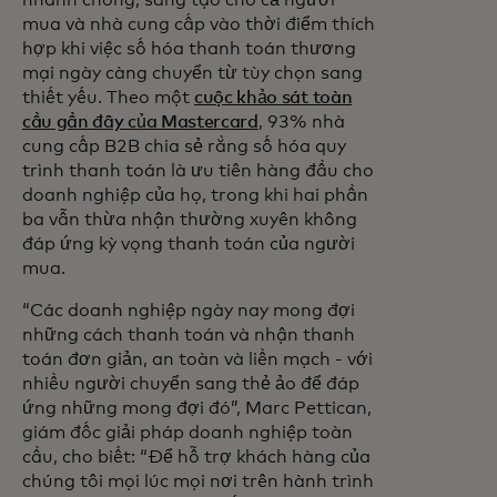
nhanh chóng, sáng tạo cho cả người
mua và nhà cung cấp vào thời điểm thích
hợp khi việc số hóa thanh toán thương
mại ngày càng chuyển từ tùy chọn sang
thiết yếu. Theo một
cuộc khảo sát toàn
cầu gần đây của Mastercard
, 93% nhà
cung cấp B2B chia sẻ rằng số hóa quy
trình thanh toán là ưu tiên hàng đầu cho
doanh nghiệp của họ, trong khi hai phần
ba vẫn thừa nhận thường xuyên không
đáp ứng kỳ vọng thanh toán của người
mua.
“Các doanh nghiệp ngày nay mong đợi
những cách thanh toán và nhận thanh
toán đơn giản, an toàn và liền mạch - với
nhiều người chuyển sang thẻ ảo để đáp
ứng những mong đợi đó”, Marc Pettican,
giám đốc giải pháp doanh nghiệp toàn
cầu, cho biết: “Để hỗ trợ khách hàng của
chúng tôi mọi lúc mọi nơi trên hành trình