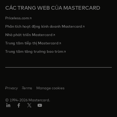
CÁC TRANG WEB CỦA MASTERCARD
opens in a new tab
Priceless.com
opens in a new tab
Phân tích hoạt động kinh doanh Mastercard
opens in a new tab
Nhà phát triển Mastercard
opens in a new tab
Trung tâm tiếp thị Mastercard
opens in a new tab
Trung tâm tăng trưởng bao trùm
Privacy
Terms
Manage cookies
© 1994-2026 Mastercard.
Linkedin
Facebook
Twitter/X
Youtube