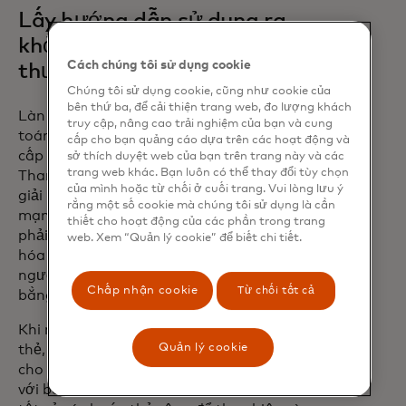
Lấy hướng dẫn sử dụng ra
khỏi các khoản thanh toán
Cách chúng tôi sử dụng cookie
thương mại
Chúng tôi sử dụng cookie, cũng như cookie của
bên thứ ba, để cải thiện trang web, đo lượng khách
Làn sóng tiếp theo của đổi mới thanh
truy cập, nâng cao trải nghiệm của bạn và cung
toán B2B đang ở đây - và nhiều nhà cung
cấp cho bạn quảng cáo dựa trên các hoạt động và
cấp dịch vụ thanh toán đã chấp nhận nó.
sở thích duyệt web của bạn trên trang này và các
trang web khác. Bạn luôn có thể thay đổi tùy chọn
Thanh toán trực tiếp thương mại là một
của mình hoặc từ chối ở cuối trang. Vui lòng lưu ý
giải pháp mới không phụ thuộc vào
rằng một số cookie mà chúng tôi sử dụng là cần
mạng thẻ, hỗ trợ tự động hóa các khoản
thiết cho hoạt động của các phần trong trang
phải thu cho các nhà cung cấp và tối ưu
web. Xem “Quản lý cookie” để biết chi tiết.
hóa cơ hội thanh toán kỹ thuật số cho
người mua ngày càng muốn thanh toán
Chấp nhận cookie
Từ chối tất cả
bằng thẻ.
Khi người mua bắt đầu thanh toán bằng
Quản lý cookie
thẻ, Thanh toán trực tiếp thương mại
cho phép thanh toán được xử lý trực tiếp
với bên mua của nhà cung cấp - loại bỏ