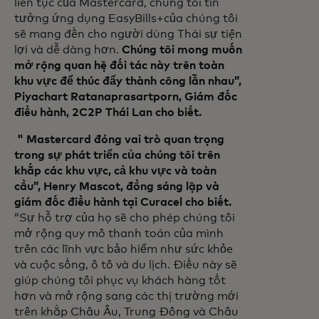
liên tục của Mastercard, chúng tôi tin
tưởng ứng dụng EasyBills+của chúng tôi
sẽ mang đến cho người dùng Thái sự tiện
lợi và dễ dàng hơn.
Chúng tôi mong muốn
mở rộng quan hệ đối tác này trên toàn
khu vực để thúc đẩy thành công lẫn nhau”,
Piyachart Ratanaprasartporn, Giám đốc
điều hành, 2C2P Thái Lan cho biết.
" Mastercard đóng vai trò quan trọng
trong sự phát triển của chúng tôi trên
khắp các khu vực, cả khu vực và toàn
cầu”, Henry Mascot, đồng sáng lập và
giám đốc điều hành tại Curacel cho biết.
“Sự hỗ trợ của họ sẽ cho phép chúng tôi
mở rộng quy mô thanh toán của mình
trên các lĩnh vực bảo hiểm như sức khỏe
và cuộc sống, ô tô và du lịch. Điều này sẽ
giúp chúng tôi phục vụ khách hàng tốt
hơn và mở rộng sang các thị trường mới
trên khắp Châu Âu, Trung Đông và Châu