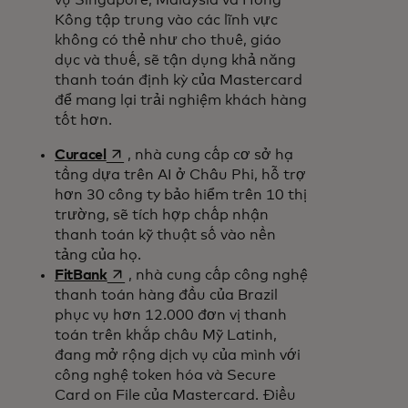
vụ Singapore, Malaysia và Hồng
Kông tập trung vào các lĩnh vực
không có thẻ như cho thuê, giáo
dục và thuế, sẽ tận dụng khả năng
thanh toán định kỳ của Mastercard
để mang lại trải nghiệm khách hàng
tốt hơn.
opens in a new tab
Curacel
, nhà cung cấp cơ sở hạ
tầng dựa trên AI ở Châu Phi, hỗ trợ
hơn 30 công ty bảo hiểm trên 10 thị
trường, sẽ tích hợp chấp nhận
thanh toán kỹ thuật số vào nền
tảng của họ.
opens in a new tab
FitBank
, nhà cung cấp công nghệ
thanh toán hàng đầu của Brazil
phục vụ hơn 12.000 đơn vị thanh
toán trên khắp châu Mỹ Latinh,
đang mở rộng dịch vụ của mình với
công nghệ token hóa và Secure
Card on File của Mastercard. Điều