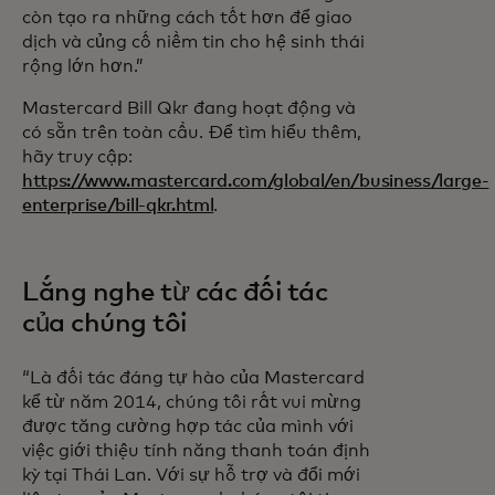
còn tạo ra những cách tốt hơn để giao
dịch và củng cố niềm tin cho hệ sinh thái
rộng lớn hơn.”
Mastercard Bill Qkr đang hoạt động và
có sẵn trên toàn cầu. Để tìm hiểu thêm,
hãy truy cập:
https://www.mastercard.com/global/en/business/large-
enterprise/bill-qkr.html
.
Lắng nghe từ các đối tác
của chúng tôi
“Là đối tác đáng tự hào của Mastercard
kể từ năm 2014, chúng tôi rất vui mừng
được tăng cường hợp tác của mình với
việc giới thiệu tính năng thanh toán định
kỳ tại Thái Lan. Với sự hỗ trợ và đổi mới