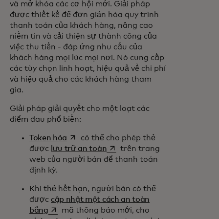
và mở khóa các cơ hội mới. Giải pháp
được thiết kế để đơn giản hóa quy trình
thanh toán của khách hàng, nâng cao
niềm tin và cải thiện sự thành công của
việc thu tiền - đáp ứng nhu cầu của
khách hàng mọi lúc mọi nơi. Nó cung cấp
các tùy chọn linh hoạt, hiệu quả về chi phí
và hiệu quả cho các khách hàng tham
gia.
Giải pháp giải quyết cho một loạt các
điểm đau phổ biến:
opens in a new tab
Token hóa
có thể cho phép thẻ
opens in a new tab
được
lưu trữ an toàn
trên trang
web của người bán để thanh toán
định kỳ.
Khi thẻ hết hạn, người bán có thể
được
cập nhật một cách an toàn
opens in a new tab
bằng
mã thông báo mới, cho