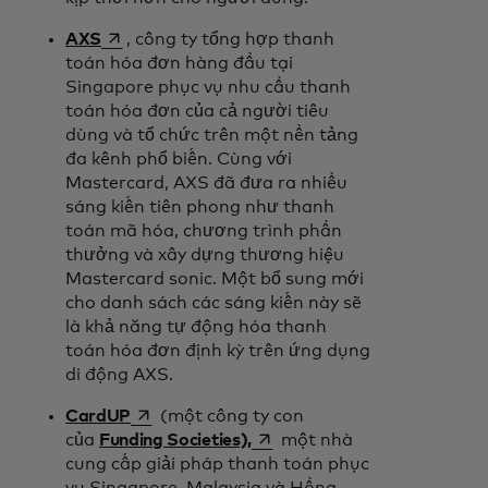
opens in a new tab
AXS
, công ty tổng hợp thanh
toán hóa đơn hàng đầu tại
Singapore phục vụ nhu cầu thanh
toán hóa đơn của cả người tiêu
dùng và tổ chức trên một nền tảng
đa kênh phổ biến. Cùng với
Mastercard, AXS đã đưa ra nhiều
sáng kiến tiên phong như thanh
toán mã hóa, chương trình phần
thưởng và xây dựng thương hiệu
Mastercard sonic. Một bổ sung mới
cho danh sách các sáng kiến này sẽ
là khả năng tự động hóa thanh
toán hóa đơn định kỳ trên ứng dụng
di động AXS.
opens in a new tab
CardUP
(một công ty con
opens in a new tab
của
Funding Societies),
một nhà
cung cấp giải pháp thanh toán phục