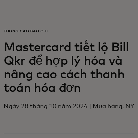
Dành cho bạn
Dành cho doanh nghiệp
THÔNG CÁO BÁO CHÍ
Mastercard tiết lộ Bill
Dành cho thế giới
Qkr để hợp lý hóa và
Dành cho nhà đổi mới
nâng cao cách thanh
toán hóa đơn
Tin tức và xu hướng
Ngày 28 tháng 10 năm 2024 | Mua hàng, NY