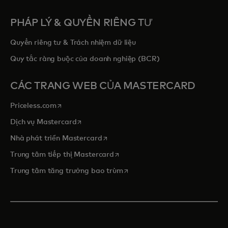
PHÁP LÝ & QUYỀN RIÊNG TƯ
Quyền riêng tư & Trách nhiệm dữ liệu
Quy tắc ràng buộc của doanh nghiệp (BCR)
CÁC TRANG WEB CỦA MASTERCARD
opens in a new tab
Priceless.com
opens in a new tab
Dịch vụ Mastercard
opens in a new tab
Nhà phát triển Mastercard
opens in a new tab
Trung tâm tiếp thị Mastercard
opens in a new tab
Trung tâm tăng trưởng bao trùm