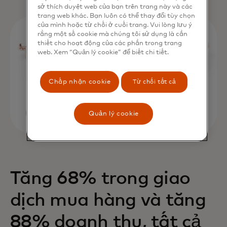
sở thích duyệt web của bạn trên trang này và các
trang web khác. Bạn luôn có thể thay đổi tùy chọn
của mình hoặc từ chối ở cuối trang. Vui lòng lưu ý
rằng một số cookie mà chúng tôi sử dụng là cần
thiết cho hoạt động của các phần trong trang
web. Xem “Quản lý cookie” để biết chi tiết.
Chấp nhận cookie
Từ chối tất cả
Quản lý cookie
Tăng 68% trong giao
dịch mua hàng và tăng
88% doanh thu, tất cả