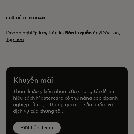
CHỦ ĐỀ LIÊN QUAN
Doanh nghiệp
lớn,
Bán
lẻ, Bán lẻ quần
áo/Đặc sản,
Tạp hóa
Khuyến mãi
Tham khảo ý kiến nhóm của chúng tôi để tìm
hiểu cách Mastercard có thể nâng cao doanh
nghiệp của bạn thông qua các sản phẩm và
dịch vụ của chúng tôi.
Đặt bản demo