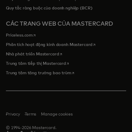
Quy tắc ràng buộc của doanh nghiệp (BCR)
CÁC TRANG WEB CỦA MASTERCARD
opens in a new tab
Priceless.com
opens in a new tab
Phân tích hoạt động kinh doanh Mastercard
opens in a new tab
Nhà phát triển Mastercard
opens in a new tab
Trung tâm tiếp thị Mastercard
opens in a new tab
Trung tâm tăng trưởng bao trùm
Privacy
Terms
Manage cookies
© 1994-2026 Mastercard.