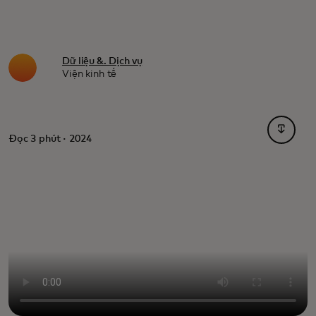
Dữ liệu &. Dịch vụ
Viện kinh tế
opens i
Đọc 3 phút · 2024