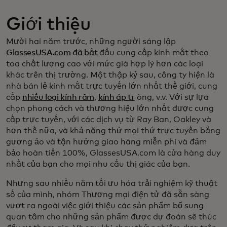
Giới thiệu
Mười hai năm trước, những người sáng lập
GlassesUSA.com đã bắt
đầu cung cấp kính mắt theo
toa chất lượng cao với mức giá hợp lý hơn các loại
khác trên thị trường. Một thập kỷ sau, công ty hiện là
nhà bán lẻ kính mắt trực tuyến lớn nhất thế giới, cung
cấp
nhiều loại kính râm
,
kính áp tr
òng, v.v. Với sự lựa
chọn phong cách và thương hiệu lớn nhất được cung
cấp trực tuyến, với các dịch vụ từ Ray Ban, Oakley và
hơn thế nữa, và khả năng thử mọi thứ trực tuyến bằng
gương ảo và tận hưởng giao hàng miễn phí và đảm
bảo hoàn tiền 100%, GlassesUSA.com là cửa hàng duy
nhất của bạn cho mọi nhu cầu thị giác của bạn.
Nhưng sau nhiều năm tối ưu hóa trải nghiệm kỹ thuật
số của mình, nhóm Thương mại điện tử đã sẵn sàng
vượt ra ngoài việc giới thiệu các sản phẩm bổ sung
quan tâm cho những sản phẩm được dự đoán sẽ thúc