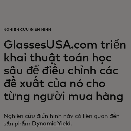
Dành cho bạn
Dành cho doanh nghiệp
NGHIÊN CỨU ĐIỂN HÌNH
GlassesUSA.com triển
Dành cho thế giới
khai thuật toán học
Dành cho nhà đổi mới
sâu để điều chỉnh các
đề xuất của nó cho
Tin tức và xu hướng
từng người mua hàng
Nghiên cứu điển hình này có liên quan đến
sản phẩm
Dynamic Yield
.