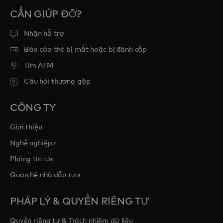
CẦN GIÚP ĐỠ?
Nhận hỗ trợ
Báo cáo thẻ bị mất hoặc bị đánh cắp
Tim ATM
Câu hỏi thường gặp
CÔNG TY
Giới thiệu
opens in a new tab
Nghề nghiệp
Phòng tin tức
opens in a new tab
Quan hệ nhà đầu tư
PHÁP LÝ & QUYỀN RIÊNG TƯ
Quyền riêng tư & Trách nhiệm dữ liệu