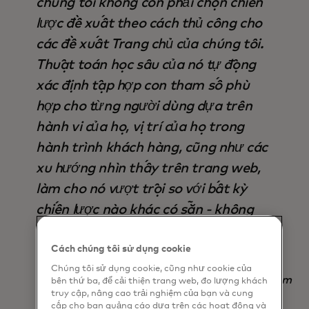
chúng tôi không còn phải chọn chiến
lược đề xuất theo cách thủ công cho
các đề xuất Trang chủ của chúng tôi.
Thuật toán học sâu của nó tự động
xác định tập hợp con tham số phù
hợp cho từng người dùng dựa trên
hành vi của họ, vị trí của họ trong
hành trình khách hàng, cũng như các
xu hướng nhìn thấy trên trang web,
làm cho nó vượt trội so với bất kỳ
chiến lược nào khác có sẵn - không
chỉ về đầu ra, mà còn tiết kiệm thời
gian ".
Cách chúng tôi sử dụng cookie
Chúng tôi sử dụng cookie, cũng như cookie của
Nadav Yekutiel, Head of Data, GlassesUSA.com
bên thứ ba, để cải thiện trang web, đo lượng khách
truy cập, nâng cao trải nghiệm của bạn và cung
cấp cho bạn quảng cáo dựa trên các hoạt động và