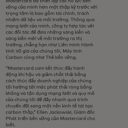
Mastercard đã thiết lập các nỗ lực bền
vững của mình hơn một thập kỷ trước với
trọng tâm là bao gồm tài chính, trách
nhiệm dữ liệu và môi trường. Thông qua
mạng lưới của mình, công ty hợp tác với
các đối tác để đưa những sáng kiến và
sáng kiến mới về môi trường ra thị
trường, chẳng hạn như Liên minh Hành
tinh Vô giá của chúng tôi, Máy tính
Carbon cũng như Thẻ bền vững.
“Mastercard cam kết thúc đẩy hành
động khí hậu và giảm chất thải bằng
cách thúc đẩy doanh nghiệp của chúng
tôi hướng tới mức phát thải ròng bằng
không và tận dụng mạng lưới và quy mô
của chúng tôi để đẩy nhanh quá trình
chuyển đổi sang một nền kinh tế tái tạo
carbon thấp,” Ellen Jackowski, Giám đốc
Phát triển bền vững của Mastercard cho
biết.