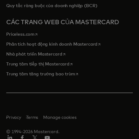
Quy tắc ràng buộc của doanh nghiệp (BCR)
CÁC TRANG WEB CỦA MASTERCARD
opens in a new tab
Priceless.com
opens in a new tab
Phân tích hoạt động kinh doanh Mastercard
opens in a new tab
Nhà phát triển Mastercard
opens in a new tab
Trung tâm tiếp thị Mastercard
opens in a new tab
Trung tâm tăng trưởng bao trùm
Privacy
Terms
Manage cookies
© 1994-2026 Mastercard.