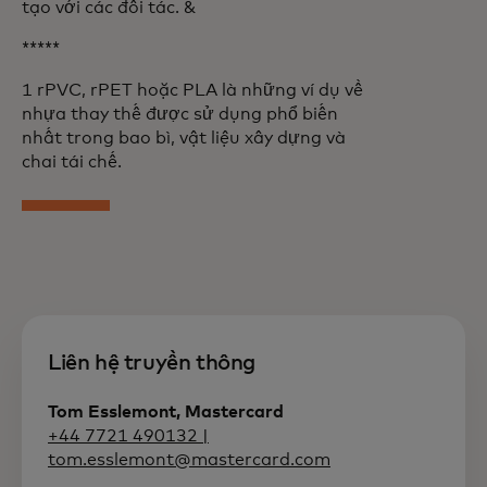
tạo với các đối tác. &
*****
1 rPVC, rPET hoặc PLA là những ví dụ về
nhựa thay thế được sử dụng phổ biến
nhất trong bao bì, vật liệu xây dựng và
chai tái chế.
Liên hệ truyền thông
Tom Esslemont, Mastercard
+44 7721 490132 |
tom.esslemont@mastercard.com