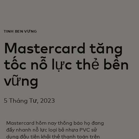
Dành cho bạn
Dành cho doanh nghiệp
TÍNH BỀN VỮNG
Mastercard tăng
Dành cho thế giới
tốc nỗ lực thẻ bền
Dành cho nhà đổi mới
vững
Tin tức và xu hướng
5 Tháng Tư, 2023
Mastercard hôm nay thông báo họ đang
đẩy nhanh nỗ lực loại bỏ nhựa PVC sử
dụng đầu tiên khỏi thẻ thanh toán trên