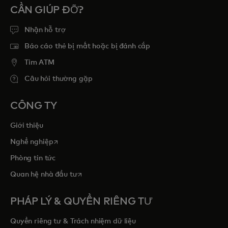
CẦN GIÚP ĐỠ?
Nhận hỗ trợ
Báo cáo thẻ bị mất hoặc bị đánh cắp
Tim ATM
Câu hỏi thường gặp
CÔNG TY
Giới thiệu
opens in a new tab
Nghề nghiệp
Phòng tin tức
opens in a new tab
Quan hệ nhà đầu tư
PHÁP LÝ & QUYỀN RIÊNG TƯ
Quyền riêng tư & Trách nhiệm dữ liệu