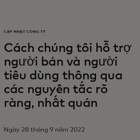
Dành cho bạn
Dành cho doanh nghiệp
CẬP NHẬT CÔNG TY
Cách chúng tôi hỗ trợ
Dành cho thế giới
người bán và người
Dành cho nhà đổi mới
tiêu dùng thông qua
các nguyên tắc rõ
Tin tức và xu hướng
ràng, nhất quán
Ngày 28 tháng 9 năm 2022