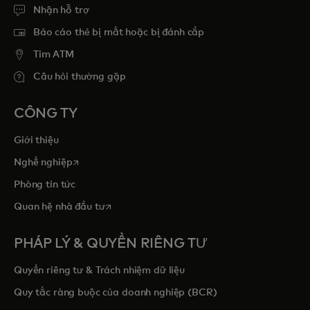
Nhận hỗ trợ
Báo cáo thẻ bị mất hoặc bị đánh cắp
Tim ATM
Câu hỏi thường gặp
CÔNG TY
Giới thiệu
opens in a new tab
Nghề nghiệp
Phòng tin tức
opens in a new tab
Quan hệ nhà đầu tư
PHÁP LÝ & QUYỀN RIÊNG TƯ
Quyền riêng tư & Trách nhiệm dữ liệu
Quy tắc ràng buộc của doanh nghiệp (BCR)