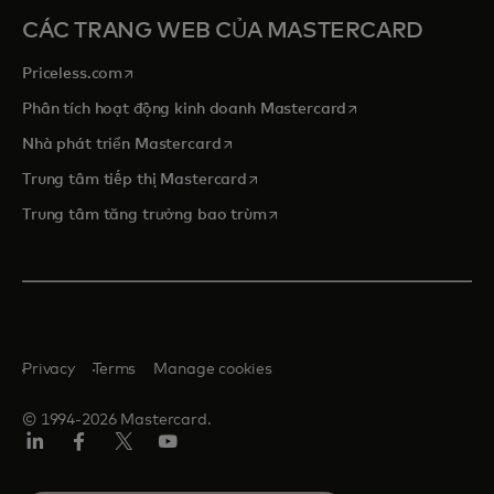
CÁC TRANG WEB CỦA MASTERCARD
opens in a new tab
Priceless.com
opens in a new tab
Phân tích hoạt động kinh doanh Mastercard
opens in a new tab
Nhà phát triển Mastercard
opens in a new tab
Trung tâm tiếp thị Mastercard
opens in a new tab
Trung tâm tăng trưởng bao trùm
Privacy
Terms
Manage cookies
© 1994-2026 Mastercard.
Linkedin
Facebook
Twitter/X
Youtube