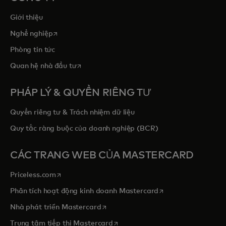
Giới thiệu
opens in a new tab
Nghề nghiệp
Phòng tin tức
opens in a new tab
Quan hệ nhà đầu tư
PHÁP LÝ & QUYỀN RIÊNG TƯ
Quyền riêng tư & Trách nhiệm dữ liệu
Quy tắc ràng buộc của doanh nghiệp (BCR)
CÁC TRANG WEB CỦA MASTERCARD
opens in a new tab
Priceless.com
opens in a new tab
Phân tích hoạt động kinh doanh Mastercard
opens in a new tab
Nhà phát triển Mastercard
opens in a new tab
Trung tâm tiếp thị Mastercard