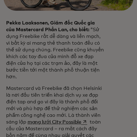
Pekka Laaksonen, Giám đốc Quốc gia
của Mastercard Phần Lan, cho biết:
“Sử
dụng Freebike rất dễ dàng và liền mạch,
vì bất kỳ ai mang thẻ thanh toán đều có
thể sử dụng chúng. Freebike cũng khuyến
khích các tay đua của mình đỗ xe đạp
điện của họ tại các trạm ảo, đây là một
bước tiến tới một thành phố thuận tiện
hơn.
Mastercard và Freebike đã chọn Helsinki
là nơi đầu tiên triển khai dịch vụ xe đạp
điện tap and go vì đây là thành phố đổi
mới và phù hợp để thử nghiệm các sản
phẩm công nghệ cao mới. Là thành viên
opens in a new tab
sáng lập
mạng lưới City Possible
toàn
cầu của Mastercard – ra mắt cách đây
bốn năm để cùng nhau giải quyết các