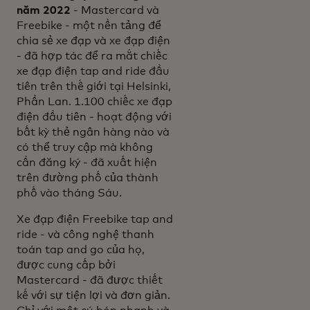
năm 2022
- Mastercard và
Freebike - một nền tảng để
chia sẻ xe đạp và xe đạp điện
- đã hợp tác để ra mắt chiếc
xe đạp điện tap and ride đầu
tiên trên thế giới tại Helsinki,
Phần Lan. 1.100 chiếc xe đạp
điện đầu tiên - hoạt động với
bất kỳ thẻ ngân hàng nào và
có thể truy cập mà không
cần đăng ký - đã xuất hiện
trên đường phố của thành
phố vào tháng Sáu.
Xe đạp điện Freebike tap and
ride - và công nghệ thanh
toán tap and go của họ,
được cung cấp bởi
Mastercard - đã được thiết
kế với sự tiện lợi và đơn giản.