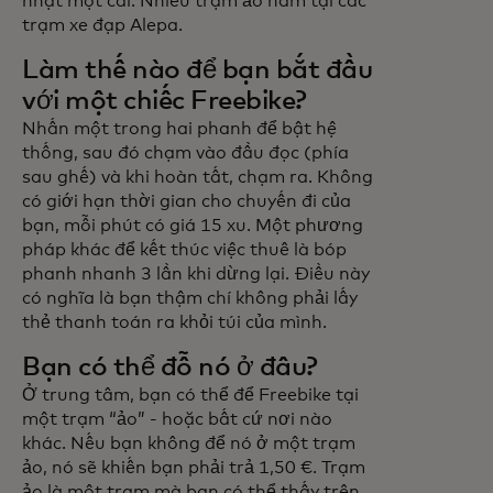
nhặt một cái. Nhiều trạm ảo nằm tại các
trạm xe đạp Alepa.
Làm thế nào để bạn bắt đầu
với một chiếc Freebike?
Nhấn một trong hai phanh để bật hệ
thống, sau đó chạm vào đầu đọc (phía
sau ghế) và khi hoàn tất, chạm ra. Không
có giới hạn thời gian cho chuyến đi của
bạn, mỗi phút có giá 15 xu. Một phương
pháp khác để kết thúc việc thuê là bóp
phanh nhanh 3 lần khi dừng lại. Điều này
có nghĩa là bạn thậm chí không phải lấy
thẻ thanh toán ra khỏi túi của mình.
Bạn có thể đỗ nó ở đâu?
Ở trung tâm, bạn có thể để Freebike tại
một trạm “ảo” - hoặc bất cứ nơi nào
khác. Nếu bạn không để nó ở một trạm
ảo, nó sẽ khiến bạn phải trả 1,50 €. Trạm
ảo là một trạm mà bạn có thể thấy trên