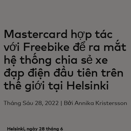
Dành cho bạn
Dành cho doanh nghiệp
Mastercard hợp tác
với Freebike để ra mắt
Dành cho thế giới
hệ thống chia sẻ xe
Dành cho nhà đổi mới
đạp điện đầu tiên trên
thế giới tại Helsinki
Tin tức và xu hướng
Tháng Sáu 28, 2022 | Bởi Annika Kristersson
Helsinki, ngày 28 tháng 6