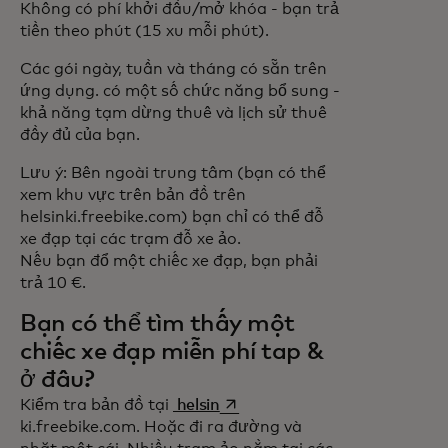
Không có phí khởi đầu/mở khóa - bạn trả
tiền theo phút (15 xu mỗi phút).
Các gói ngày, tuần và tháng có sẵn trên
ứng dụng. có một số chức năng bổ sung -
khả năng tạm dừng thuê và lịch sử thuê
đầy đủ của bạn.
Lưu ý: Bên ngoài trung tâm (bạn có thể
xem khu vực trên bản đồ trên
helsinki.freebike.com) bạn chỉ có thể đỗ
xe đạp tại các trạm đỗ xe ảo.
Nếu bạn đổ một chiếc xe đạp, bạn phải
trả 10 €.
Bạn có thể tìm thấy một
chiếc xe đạp miễn phí tap &
ở đâu?
opens in a new tab
Kiểm tra bản đồ tại
helsin
ki.freebike.com. Hoặc đi ra đường và