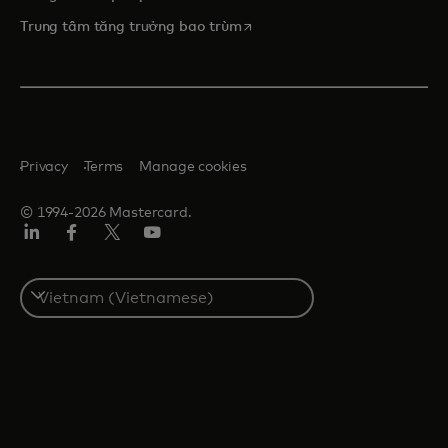
opens in a new tab
Trung tâm tăng trưởng bao trùm
Privacy
Terms
Manage cookies
© 1994-2026 Mastercard.
Linkedin
Facebook
Twitter/X
Youtube
Select
a
country