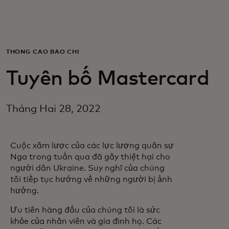
Dành cho bạn
Dành cho doanh nghiệp
THÔNG CÁO BÁO CHÍ
Tuyên bố Mastercard
Dành cho thế giới
Tháng Hai 28, 2022
Dành cho nhà đổi mới
Cuộc xâm lược của các lực lượng quân sự
Tin tức và xu hướng
Nga trong tuần qua đã gây thiệt hại cho
người dân Ukraine. Suy nghĩ của chúng
tôi tiếp tục hướng về những người bị ảnh
hưởng.
Ưu tiên hàng đầu của chúng tôi là sức
khỏe của nhân viên và gia đình họ. Các