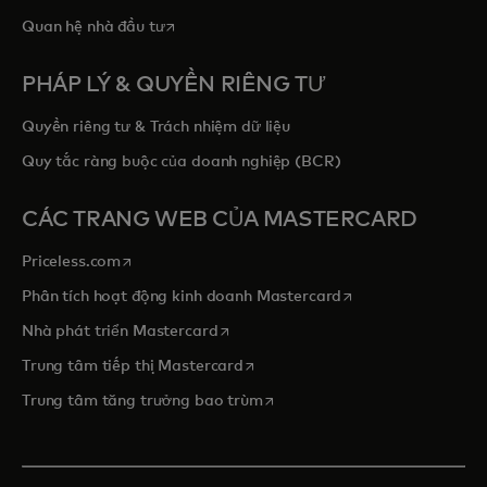
opens in a new tab
Quan hệ nhà đầu tư
PHÁP LÝ & QUYỀN RIÊNG TƯ
Quyền riêng tư & Trách nhiệm dữ liệu
Quy tắc ràng buộc của doanh nghiệp (BCR)
CÁC TRANG WEB CỦA MASTERCARD
opens in a new tab
Priceless.com
opens in a new tab
Phân tích hoạt động kinh doanh Mastercard
opens in a new tab
Nhà phát triển Mastercard
opens in a new tab
Trung tâm tiếp thị Mastercard
opens in a new tab
Trung tâm tăng trưởng bao trùm