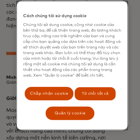
tích cực và phản ứng nhanh chóng với
các cuộc tấn công mạng, mối đe dọa này
Cách chúng tôi sử dụng cookie
đang tăng lên đáng kể trong môi trường
Chúng tôi sử dụng cookie, cũng như cookie của
hiện tại.
bên thứ ba, để cải thiện trang web, đo lượng khách
truy cập, nâng cao trải nghiệm của bạn và cung
cấp cho bạn quảng cáo dựa trên các hoạt động và
sở thích duyệt web của bạn trên trang này và các
trang web khác. Bạn luôn có thể thay đổi tùy chọn
của mình hoặc từ chối ở cuối trang. Vui lòng lưu ý
rằng một số cookie mà chúng tôi sử dụng là cần
thiết cho hoạt động của các phần trong trang
web. Xem “Quản lý cookie” để biết chi tiết.
Michael Miebach
Giám đốc điều hành, Mastercard
Chấp nhận cookie
Từ chối tất cả
Giới thiệu về Mastercard
Mastercard hỗ trợ nền kinh tế và trao
Quản lý cookie
quyền cho mọi người ở hơn 200 quốc gia
và vùng lãnh thổ trên toàn thế giới. Cùng
với khách hàng của mình, chúng tôi đang
xây dựng một nền kinh tế kiên cường, nơi