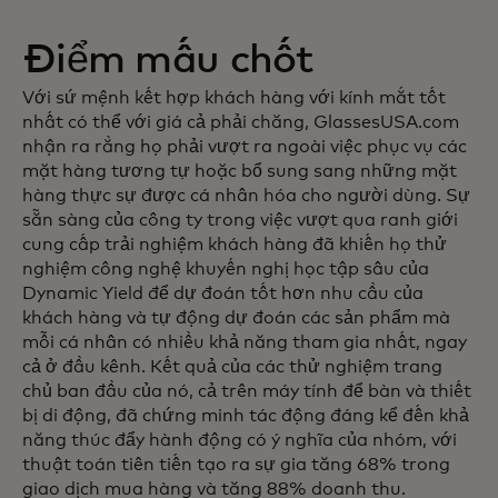
Điểm mấu chốt
Với sứ mệnh kết hợp khách hàng với kính mắt tốt
nhất có thể với giá cả phải chăng, GlassesUSA.com
nhận ra rằng họ phải vượt ra ngoài việc phục vụ các
mặt hàng tương tự hoặc bổ sung sang những mặt
hàng thực sự được cá nhân hóa cho người dùng. Sự
sẵn sàng của công ty trong việc vượt qua ranh giới
cung cấp trải nghiệm khách hàng đã khiến họ thử
nghiệm công nghệ khuyến nghị học tập sâu của
Dynamic Yield để dự đoán tốt hơn nhu cầu của
khách hàng và tự động dự đoán các sản phẩm mà
mỗi cá nhân có nhiều khả năng tham gia nhất, ngay
cả ở đầu kênh. Kết quả của các thử nghiệm trang
chủ ban đầu của nó, cả trên máy tính để bàn và thiết
bị di động, đã chứng minh tác động đáng kể đến khả
năng thúc đẩy hành động có ý nghĩa của nhóm, với
thuật toán tiên tiến tạo ra sự gia tăng 68% trong
giao dịch mua hàng và tăng 88% doanh thu.