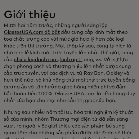
Giới thiệu
Mười hai năm trước, những người sáng lập
GlassesUSA.com đã bắt
đầu cung cấp kính mắt theo
toa chất lượng cao với mức giá hợp lý hơn các loại
khác trên thị trường. Một thập kỷ sau, công ty hiện là
nhà bán lẻ kính mắt trực tuyến lớn nhất thế giới, cung
cấp
nhiều loại kính râm
,
kính áp tr
òng, v.v. Với sự lựa
chọn phong cách và thương hiệu lớn nhất được cung
cấp trực tuyến, với các dịch vụ từ Ray Ban, Oakley và
hơn thế nữa, và khả năng thử mọi thứ trực tuyến bằng
gương ảo và tận hưởng giao hàng miễn phí và đảm
bảo hoàn tiền 100%, GlassesUSA.com là cửa hàng duy
nhất của bạn cho mọi nhu cầu thị giác của bạn.
Nhưng sau nhiều năm tối ưu hóa trải nghiệm kỹ thuật
số của mình, nhóm Thương mại điện tử đã sẵn sàng
vượt ra ngoài việc giới thiệu các sản phẩm bổ sung
quan tâm cho những sản phẩm được dự đoán sẽ thúc