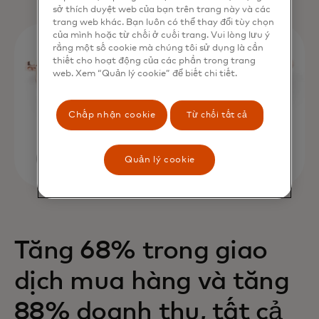
sở thích duyệt web của bạn trên trang này và các
trang web khác. Bạn luôn có thể thay đổi tùy chọn
của mình hoặc từ chối ở cuối trang. Vui lòng lưu ý
rằng một số cookie mà chúng tôi sử dụng là cần
thiết cho hoạt động của các phần trong trang
web. Xem “Quản lý cookie” để biết chi tiết.
Chấp nhận cookie
Từ chối tất cả
Quản lý cookie
Tăng 68% trong giao
dịch mua hàng và tăng
88% doanh thu, tất cả