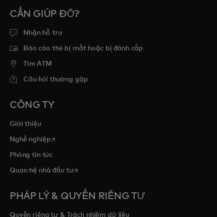
CẦN GIÚP ĐỠ?
Nhận hỗ trợ
Báo cáo thẻ bị mất hoặc bị đánh cắp
Tim ATM
Câu hỏi thường gặp
CÔNG TY
Giới thiệu
opens in a new tab
Nghề nghiệp
Phòng tin tức
opens in a new tab
Quan hệ nhà đầu tư
PHÁP LÝ & QUYỀN RIÊNG TƯ
Quyền riêng tư & Trách nhiệm dữ liệu