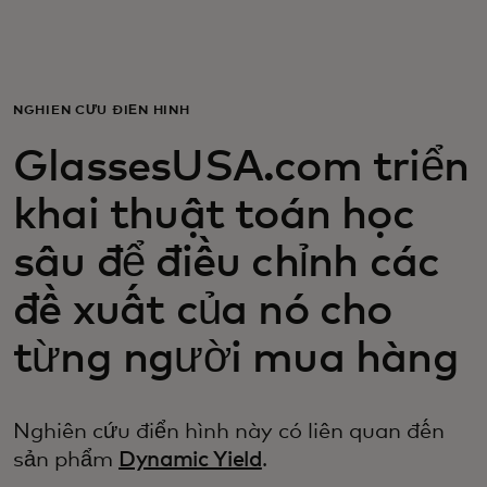
Dành cho bạn
Dành cho doanh nghiệp
NGHIÊN CỨU ĐIỂN HÌNH
GlassesUSA.com triển
Dành cho thế giới
khai thuật toán học
Dành cho nhà đổi mới
sâu để điều chỉnh các
đề xuất của nó cho
Tin tức và xu hướng
từng người mua hàng
Nghiên cứu điển hình này có liên quan đến
sản phẩm
Dynamic Yield
.