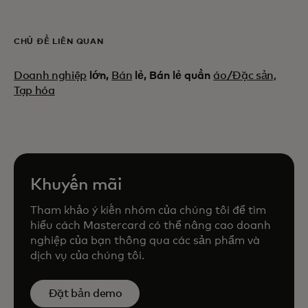
CHỦ ĐỀ LIÊN QUAN
Doanh nghiệp
lớn,
Bán
lẻ, Bán lẻ quần
áo/Đặc sản,
Tạp hóa
Khuyến mãi
Tham khảo ý kiến nhóm của chúng tôi để tìm
hiểu cách Mastercard có thể nâng cao doanh
nghiệp của bạn thông qua các sản phẩm và
dịch vụ của chúng tôi.
Đặt bản demo