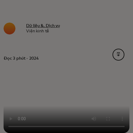
Dữ liệu &. Dịch vụ
Viện kinh tế
opens i
Đọc 3 phút · 2024