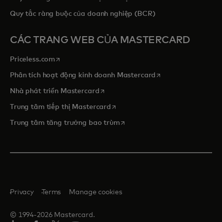
Quy tắc ràng buộc của doanh nghiệp (BCR)
CÁC TRANG WEB CỦA MASTERCARD
opens in a new tab
Priceless.com
opens in a new tab
Phân tích hoạt động kinh doanh Mastercard
opens in a new tab
Nhà phát triển Mastercard
opens in a new tab
Trung tâm tiếp thị Mastercard
opens in a new tab
Trung tâm tăng trưởng bao trùm
Privacy
Terms
Manage cookies
© 1994-2026 Mastercard.