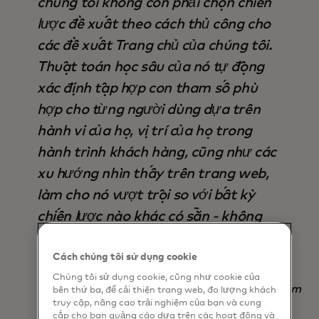
chúng tôi không còn phải chọn chiến
lược đề xuất theo cách thủ công cho
các đề xuất Trang chủ của chúng tôi.
Thuật toán học sâu của nó tự động
xác định tập hợp con tham số phù
hợp cho từng người dùng dựa trên
hành vi của họ, vị trí của họ trong
hành trình khách hàng, cũng như các
xu hướng nhìn thấy trên trang web,
làm cho nó vượt trội so với bất kỳ
chiến lược nào khác có sẵn - không
chỉ về đầu ra, mà còn tiết kiệm thời
gian ".
Cách chúng tôi sử dụng cookie
Chúng tôi sử dụng cookie, cũng như cookie của
Nadav Yekutiel, Head of Data, GlassesUSA.com
bên thứ ba, để cải thiện trang web, đo lượng khách
truy cập, nâng cao trải nghiệm của bạn và cung
cấp cho bạn quảng cáo dựa trên các hoạt động và