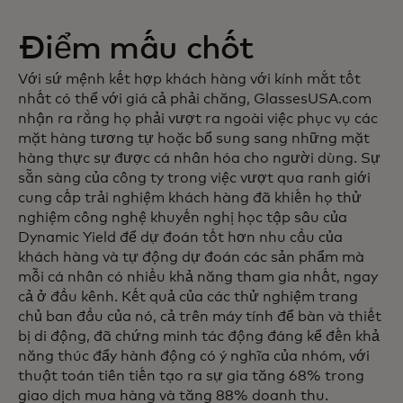
Điểm mấu chốt
Với sứ mệnh kết hợp khách hàng với kính mắt tốt
nhất có thể với giá cả phải chăng, GlassesUSA.com
nhận ra rằng họ phải vượt ra ngoài việc phục vụ các
mặt hàng tương tự hoặc bổ sung sang những mặt
hàng thực sự được cá nhân hóa cho người dùng. Sự
sẵn sàng của công ty trong việc vượt qua ranh giới
cung cấp trải nghiệm khách hàng đã khiến họ thử
nghiệm công nghệ khuyến nghị học tập sâu của
Dynamic Yield để dự đoán tốt hơn nhu cầu của
khách hàng và tự động dự đoán các sản phẩm mà
mỗi cá nhân có nhiều khả năng tham gia nhất, ngay
cả ở đầu kênh. Kết quả của các thử nghiệm trang
chủ ban đầu của nó, cả trên máy tính để bàn và thiết
bị di động, đã chứng minh tác động đáng kể đến khả
năng thúc đẩy hành động có ý nghĩa của nhóm, với
thuật toán tiên tiến tạo ra sự gia tăng 68% trong
giao dịch mua hàng và tăng 88% doanh thu.