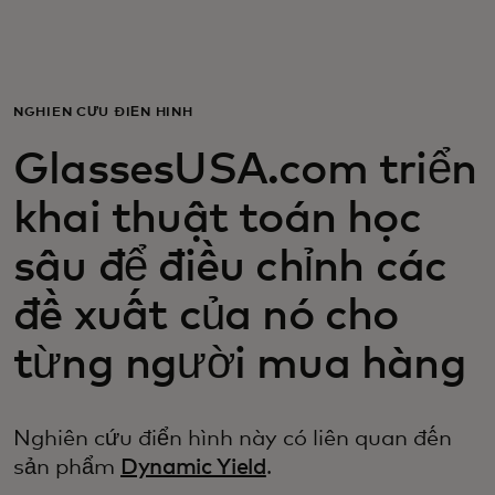
Dành cho bạn
Dành cho doanh nghiệp
NGHIÊN CỨU ĐIỂN HÌNH
GlassesUSA.com triển
Dành cho thế giới
khai thuật toán học
Dành cho nhà đổi mới
sâu để điều chỉnh các
đề xuất của nó cho
Tin tức và xu hướng
từng người mua hàng
Nghiên cứu điển hình này có liên quan đến
sản phẩm
Dynamic Yield
.