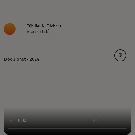
Dữ liệu &. Dịch vụ
Viện kinh tế
opens i
Đọc 3 phút · 2024