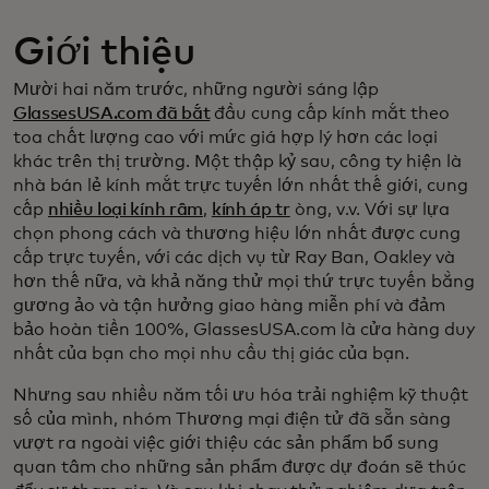
Giới thiệu
Mười hai năm trước, những người sáng lập
GlassesUSA.com đã bắt
đầu cung cấp kính mắt theo
toa chất lượng cao với mức giá hợp lý hơn các loại
khác trên thị trường. Một thập kỷ sau, công ty hiện là
nhà bán lẻ kính mắt trực tuyến lớn nhất thế giới, cung
cấp
nhiều loại kính râm
,
kính áp tr
òng, v.v. Với sự lựa
chọn phong cách và thương hiệu lớn nhất được cung
cấp trực tuyến, với các dịch vụ từ Ray Ban, Oakley và
hơn thế nữa, và khả năng thử mọi thứ trực tuyến bằng
gương ảo và tận hưởng giao hàng miễn phí và đảm
bảo hoàn tiền 100%, GlassesUSA.com là cửa hàng duy
nhất của bạn cho mọi nhu cầu thị giác của bạn.
Nhưng sau nhiều năm tối ưu hóa trải nghiệm kỹ thuật
số của mình, nhóm Thương mại điện tử đã sẵn sàng
vượt ra ngoài việc giới thiệu các sản phẩm bổ sung
quan tâm cho những sản phẩm được dự đoán sẽ thúc