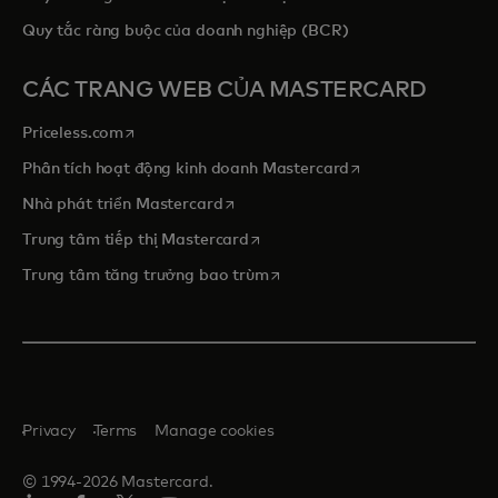
Quy tắc ràng buộc của doanh nghiệp (BCR)
CÁC TRANG WEB CỦA MASTERCARD
opens in a new tab
Priceless.com
opens in a new tab
Phân tích hoạt động kinh doanh Mastercard
opens in a new tab
Nhà phát triển Mastercard
opens in a new tab
Trung tâm tiếp thị Mastercard
opens in a new tab
Trung tâm tăng trưởng bao trùm
Privacy
Terms
Manage cookies
© 1994-2026 Mastercard.