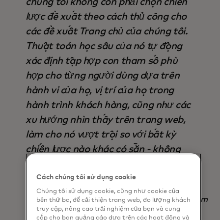
chúng tôi không còn phải chọn chiến
lược đề xuất theo cách thủ công cho
các đề xuất Trang chủ của chúng tôi.
Thuật toán học sâu của nó tự động
xác định tập hợp con tham số phù
hợp cho từng người dùng dựa trên
hành vi của họ, vị trí của họ trong
hành trình khách hàng, cũng như các
xu hướng nhìn thấy trên trang web,
làm cho nó vượt trội so với bất kỳ
chiến lược nào khác có sẵn - không
chỉ về đầu ra, mà còn tiết kiệm thời
gian ".
Cách chúng tôi sử dụng cookie
Chúng tôi sử dụng cookie, cũng như cookie của
Nadav Yekutiel, Head of Data, GlassesUSA.com
bên thứ ba, để cải thiện trang web, đo lượng khách
truy cập, nâng cao trải nghiệm của bạn và cung
cấp cho bạn quảng cáo dựa trên các hoạt động và