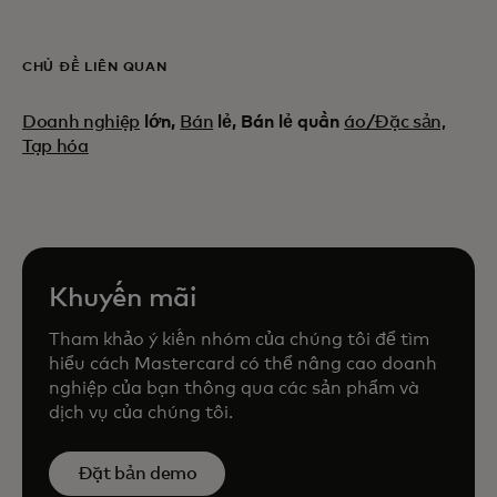
CHỦ ĐỀ LIÊN QUAN
Doanh nghiệp
lớn,
Bán
lẻ, Bán lẻ quần
áo/Đặc sản,
Tạp hóa
Khuyến mãi
Tham khảo ý kiến nhóm của chúng tôi để tìm
hiểu cách Mastercard có thể nâng cao doanh
nghiệp của bạn thông qua các sản phẩm và
dịch vụ của chúng tôi.
Đặt bản demo