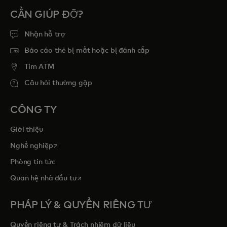
CẦN GIÚP ĐỠ?
Nhận hỗ trợ
Báo cáo thẻ bị mất hoặc bị đánh cắp
Tim ATM
Câu hỏi thường gặp
CÔNG TY
Giới thiệu
opens in a new tab
Nghề nghiệp
Phòng tin tức
opens in a new tab
Quan hệ nhà đầu tư
PHÁP LÝ & QUYỀN RIÊNG TƯ
Quyền riêng tư & Trách nhiệm dữ liệu