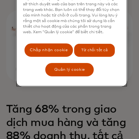
sở thích duyệt web của bạn trên trang này và các
trang web khác. Bạn luôn có thể thay đổi tùy chọn
của mình hoặc từ chối ở cuối trang. Vui lòng lưu ý
rằng một số cookie mà chúng tôi sử dụng là cần
thiết cho hoạt động của các phần trong trang
web. Xem “Quản lý cookie” để biết chi tiết.
Chấp nhận cookie
Từ chối tất cả
Quản lý cookie
Tăng 68% trong giao
dịch mua hàng và tăng
88% doanh thu, tất cả