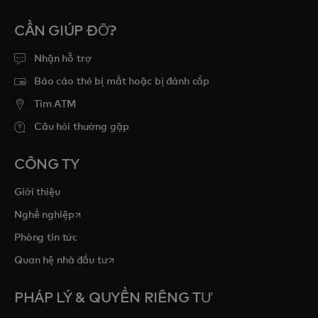
CẦN GIÚP ĐỠ?
Nhận hỗ trợ
Báo cáo thẻ bị mất hoặc bị đánh cắp
Tim ATM
Câu hỏi thường gặp
CÔNG TY
Giới thiệu
opens in a new tab
Nghề nghiệp
Phòng tin tức
opens in a new tab
Quan hệ nhà đầu tư
PHÁP LÝ & QUYỀN RIÊNG TƯ