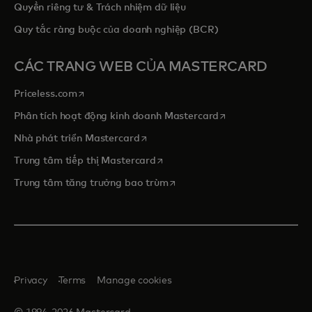
Quyền riêng tư & Trách nhiệm dữ liệu
Quy tắc ràng buộc của doanh nghiệp (BCR)
CÁC TRANG WEB CỦA MASTERCARD
opens in a new tab
Priceless.com
opens in a new tab
Phân tích hoạt động kinh doanh Mastercard
opens in a new tab
Nhà phát triển Mastercard
opens in a new tab
Trung tâm tiếp thị Mastercard
opens in a new tab
Trung tâm tăng trưởng bao trùm
Privacy
Terms
Manage cookies