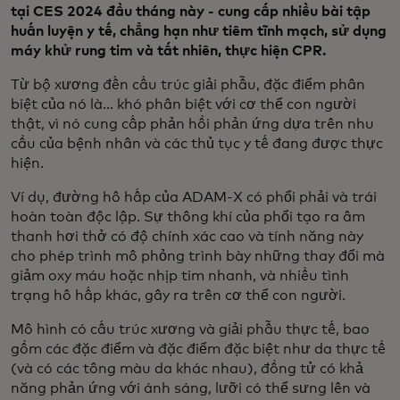
tại CES 2024 đầu tháng này - cung cấp nhiều bài tập
huấn luyện y tế, chẳng hạn như tiêm tĩnh mạch, sử dụng
máy khử rung tim và tất nhiên, thực hiện CPR.
Từ bộ xương đến cấu trúc giải phẫu, đặc điểm phân
biệt của nó là... khó phân biệt với cơ thể con người
thật, vì nó cung cấp phản hồi phản ứng dựa trên nhu
cầu của bệnh nhân và các thủ tục y tế đang được thực
hiện.
Ví dụ, đường hô hấp của ADAM-X có phổi phải và trái
hoàn toàn độc lập. Sự thông khí của phổi tạo ra âm
thanh hơi thở có độ chính xác cao và tính năng này
cho phép trình mô phỏng trình bày những thay đổi mà
giảm oxy máu hoặc nhịp tim nhanh, và nhiều tình
trạng hô hấp khác, gây ra trên cơ thể con người.
Mô hình có cấu trúc xương và giải phẫu thực tế, bao
gồm các đặc điểm và đặc điểm đặc biệt như da thực tế
(và có các tông màu da khác nhau), đồng tử có khả
năng phản ứng với ánh sáng, lưỡi có thể sưng lên và