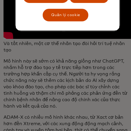
Quản lý cookie
Và tất nhiên, một cơ thể nhân tạo đòi hỏi trí tuệ nhân
tạo
Mô hình này sẽ sớm có khả năng giống như ChatGPT,
nhằm hỗ trợ đào tạo y tế trực tiếp hơn trong các
trường hợp khẩn cấp cụ thể. Người ta hy vọng rằng
chức năng này sẽ thêm các kịch bản do AI xây dựng
vào khóa đào tạo, cho phép các bác sĩ tùy chỉnh các
tình huống và thậm chí mô phỏng các phản ứng đến từ
chính bệnh nhân để nâng cao độ chính xác của thực
hành và kết quả của nó.
ADAM-X có nhiều mô hình khác nhau, từ Xact cơ bản
hơn đến Xtreme, với các xung động động mạch cảnh,
cánh tay và xuyên tâm hai bên, thịt có thể chuyển sang