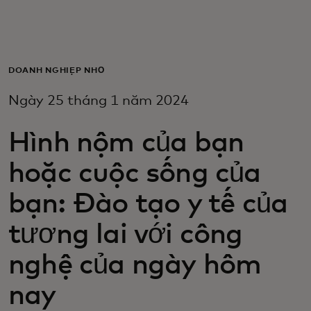
Dành cho bạn
Dành cho doanh nghiệp
DOANH NGHIỆP NHỎ
Ngày 25 tháng 1 năm 2024
Dành cho thế giới
Hình nộm của bạn
Dành cho nhà đổi mới
hoặc cuộc sống của
bạn: Đào tạo y tế của
Tin tức và xu hướng
tương lai với công
nghệ của ngày hôm
nay