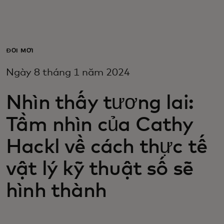
Dành cho bạn
Dành cho doanh nghiệp
ĐỔI MỚI
Ngày 8 tháng 1 năm 2024
Dành cho thế giới
Nhìn thấy tương lai:
Dành cho nhà đổi mới
Tầm nhìn của Cathy
Hackl về cách thực tế
Tin tức và xu hướng
vật lý kỹ thuật số sẽ
hình thành