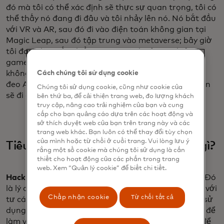
đó mà tôi có thể xác định sẽ thực sự quan trọng, tôi có
thể thấy nó đang đi đâu và tôi nhảy lên nó. Nó bắt đầu
với VR và AR, sau đó đi vào điện toán không gian tại
Magic Leap, sau đó tập trung vào metaverse; bây giờ
tôi đang làm rất nhiều trong ngành công nghiệp
game, AI và trở lại làm việc trong lĩnh vực điện toán
Cách chúng tôi sử dụng cookie
không gian và tương lai của thiết bị đeo AI. Thiết bị
đeo AI và kỷ nguyên sắp tới của điện toán không gian
Chúng tôi sử dụng cookie, cũng như cookie của
sẽ đi đầu vào năm 2024.
bên thứ ba, để cải thiện trang web, đo lượng khách
truy cập, nâng cao trải nghiệm của bạn và cung
cấp cho bạn quảng cáo dựa trên các hoạt động và
sở thích duyệt web của bạn trên trang này và các
trang web khác. Bạn luôn có thể thay đổi tùy chọn
của mình hoặc từ chối ở cuối trang. Vui lòng lưu ý
Tiêu đề “nhà tương lai” có nghĩa là gì?
rằng một số cookie mà chúng tôi sử dụng là cần
thiết cho hoạt động của các phần trong trang
web. Xem “Quản lý cookie” để biết chi tiết.
Hackl:
Không ai thực sự biết tương lai, phải không? Đó
là lý do tại sao dự đoán có thể rất thiếu sót. Nhưng với
Chấp nhận cookie
Từ chối tất cả
tư cách là một nhà tương lai học được đào tạo, tôi sử
dụng tất cả các thông tin liên quan theo ý của mình để
làm việc thông qua các hiệu ứng bậc hai và thứ ba để