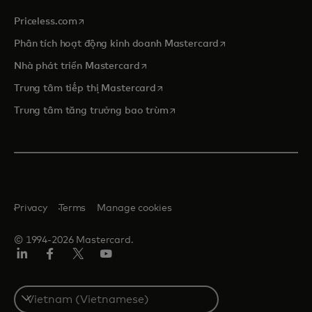
opens in a new tab
Priceless.com
opens in a new tab
Phân tích hoạt động kinh doanh Mastercard
opens in a new tab
Nhà phát triển Mastercard
opens in a new tab
Trung tâm tiếp thị Mastercard
opens in a new tab
Trung tâm tăng trưởng bao trùm
Privacy
Terms
Manage cookies
© 1994-2026 Mastercard.
Linkedin
Facebook
Twitter/X
Youtube
Select
a