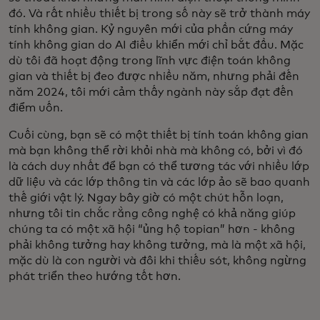
đó. Và rất nhiều thiết bị trong số này sẽ trở thành máy
tính không gian. Kỷ nguyên mới của phần cứng máy
tính không gian do AI điều khiển mới chỉ bắt đầu. Mặc
dù tôi đã hoạt động trong lĩnh vực điện toán không
gian và thiết bị đeo được nhiều năm, nhưng phải đến
năm 2024, tôi mới cảm thấy ngành này sắp đạt đến
điểm uốn.
Cuối cùng, bạn sẽ có một thiết bị tính toán không gian
mà bạn không thể rời khỏi nhà mà không có, bởi vì đó
là cách duy nhất để bạn có thể tương tác với nhiều lớp
dữ liệu và các lớp thông tin và các lớp ảo sẽ bao quanh
thế giới vật lý. Ngay bây giờ có một chút hỗn loạn,
nhưng tôi tin chắc rằng công nghệ có khả năng giúp
chúng ta có một xã hội “ủng hộ topian” hơn - không
phải không tưởng hay không tưởng, mà là một xã hội,
mặc dù là con người và đôi khi thiếu sót, không ngừng
phát triển theo hướng tốt hơn.