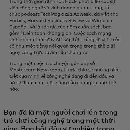
Trong thời gian rảnh rỗi, Hackl phát biểu các sự
kiện công nghệ và kinh doanh quan trọng, tổ
chức podcast
TechMagic của Adweek
, đã viết cho
Forbes, Harvard Business Review và Wired en
Español, và là tác giả của năm cuốn sách, bao
gồm “Điện toán không gian: Cuộc cách mạng
kinh doanh thúc đẩy AI” sắp tới - củng cố vị trí của
cô như một tiếng nói quan trọng trong thế giới
ngày càng trực tuyến của chúng ta.
Trong một cuộc trò chuyện gần đây với
Mastercard Newsroom, Hackl chia sẻ những hiểu
biết của mình về công nghệ đang đi đến đâu và
nó sẽ định hình cuộc sống của chúng ta như thế
nào.
Bạn đã là một người chơi lớn trong
trò chơi công nghệ trong một thời
gian. Bạn bắt đầu sự nghiệp trong