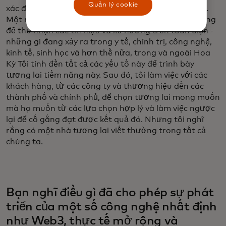
Quản lý cookie
xác định tương lai hợp lý và tiềm năng có thể xảy ra.
Một nhà tương lai học giỏi quét tất cả các môi trường
để thu nhận các tín hiệu và xu hướng trên toàn diện -
những gì đang xảy ra trong y tế, chính trị, công nghệ,
kinh tế, sinh học và hơn thế nữa, trong và ngoài Hoa
Kỳ Tôi tính đến tất cả các yếu tố này để trình bày
tương lai tiềm năng này. Sau đó, tôi làm việc với các
khách hàng, từ các công ty và thương hiệu đến các
thành phố và chính phủ, để chọn tương lai mong muốn
mà họ muốn từ các lựa chọn hợp lý và làm việc ngược
lại để cố gắng đạt được kết quả đó. Nhưng tôi nghĩ
rằng có một nhà tương lai viết thường trong tất cả
chúng ta.
Bạn nghĩ điều gì đã cho phép sự phát
triển của một số công nghệ nhất định
như Web3, thực tế mở rộng và