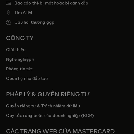
Báo cáo thẻ bị mất hoặc bị đánh cắp
Tim ATM
Câu hỏi thường gặp
CÔNG TY
Giới thiệu
opens in a new tab
Nghề nghiệp
Phòng tin tức
opens in a new tab
Quan hệ nhà đầu tư
PHÁP LÝ & QUYỀN RIÊNG TƯ
Quyền riêng tư & Trách nhiệm dữ liệu
Quy tắc ràng buộc của doanh nghiệp (BCR)
CÁC TRANG WEB CỦA MASTERCARD