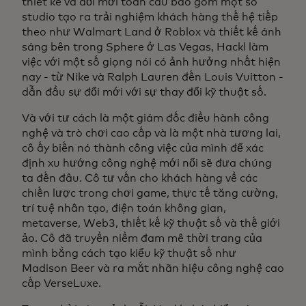
thiết kế và đổi mới toàn cầu bao gồm một số
studio tạo ra trải nghiệm khách hàng thế hệ tiếp
theo như Walmart Land ở Roblox và thiết kế ánh
sáng bên trong Sphere ở Las Vegas, Hackl làm
việc với một số giọng nói có ảnh hưởng nhất hiện
nay - từ Nike và Ralph Lauren đến Louis Vuitton -
dẫn đầu sự đổi mới với sự thay đổi kỹ thuật số.
Và với tư cách là một giám đốc điều hành công
nghệ và trò chơi cao cấp và là một nhà tương lai,
cô ấy biến nó thành công việc của mình để xác
định xu hướng công nghệ mới nổi sẽ đưa chúng
ta đến đâu. Cô tư vấn cho khách hàng về các
chiến lược trong chơi game, thực tế tăng cường,
trí tuệ nhân tạo, điện toán không gian,
metaverse, Web3, thiết kế kỹ thuật số và thế giới
ảo. Cô đã truyền niềm đam mê thời trang của
mình bằng cách tạo kiểu kỹ thuật số như
Madison Beer và ra mắt nhãn hiệu công nghệ cao
cấp VerseLuxe.