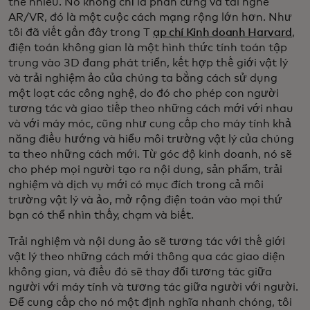
thế nhiều. Nó không chỉ là phần cứng và tai nghe
AR/VR, đó là một cuộc cách mạng rộng lớn hơn. Như
tôi đã viết gần đây trong T
ạp chí Kinh doanh Harvard
,
điện toán không gian là một hình thức tính toán tập
trung vào 3D đang phát triển, kết hợp thế giới vật lý
và trải nghiệm ảo của chúng ta bằng cách sử dụng
một loạt các công nghệ, do đó cho phép con người
tương tác và giao tiếp theo những cách mới với nhau
và với máy móc, cũng như cung cấp cho máy tính khả
năng điều hướng và hiểu môi trường vật lý của chúng
ta theo những cách mới. Từ góc độ kinh doanh, nó sẽ
cho phép mọi người tạo ra nội dung, sản phẩm, trải
nghiệm và dịch vụ mới có mục đích trong cả môi
trường vật lý và ảo, mở rộng điện toán vào mọi thứ
bạn có thể nhìn thấy, chạm và biết.
Trải nghiệm và nội dung ảo sẽ tương tác với thế giới
vật lý theo những cách mới thông qua các giao diện
không gian, và điều đó sẽ thay đổi tương tác giữa
người với máy tính và tương tác giữa người với người.
Để cung cấp cho nó một định nghĩa nhanh chóng, tôi