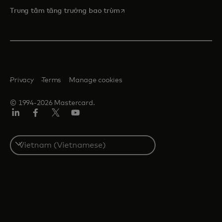
opens in a new tab
Trung tâm tăng trưởng bao trùm
Privacy
Terms
Manage cookies
© 1994-2026 Mastercard.
Linkedin
Facebook
Twitter/X
Youtube
Select
a
country