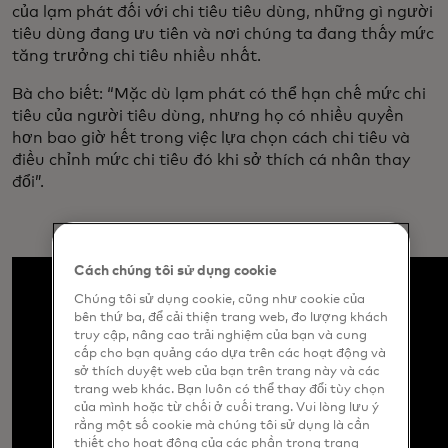
của lạm phát đối với chi tiêu tiêu dùng, những gì người
tiêu dùng đang ưu tiên và nơi chúng ta đang thấy mức
tăng trưởng chi tiêu nhiều nhất.
Bà cho biết: “Mặc dù lạm phát có thể hạn chế mức chi
tiêu của người tiêu dùng, nhưng họ có nhiều quyền
hơn bao giờ hết trong việc lựa chọn cách chi tiêu và
điều chỉnh mức chi tiêu đó khi sở thích cá nhân thay
đổi”.
Cách chúng tôi sử dụng cookie
Chúng tôi sử dụng cookie, cũng như cookie của
bên thứ ba, để cải thiện trang web, đo lượng khách
truy cập, nâng cao trải nghiệm của bạn và cung
cấp cho bạn quảng cáo dựa trên các hoạt động và
sở thích duyệt web của bạn trên trang này và các
trang web khác. Bạn luôn có thể thay đổi tùy chọn
của mình hoặc từ chối ở cuối trang. Vui lòng lưu ý
rằng một số cookie mà chúng tôi sử dụng là cần
thiết cho hoạt động của các phần trong trang