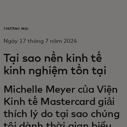
Dành cho bạn
Dành cho doanh nghiệp
THƯƠNG MẠI
Ngày 17 tháng 7 năm 2024
Dành cho thế giới
Tại sao nền kinh tế
Dành cho nhà đổi mới
kinh nghiệm tồn tại
Tin tức và xu hướng
Michelle Meyer của Viện
Kinh tế Mastercard giải
thích lý do tại sao chúng
tôi dành thời gian biểu