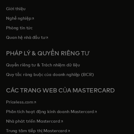
Giới thiệu
opens in a new tab
Nghề nghiệp
Phòng tin tức
opens in a new tab
Quan hệ nhà đầu tư
PHÁP LÝ & QUYỀN RIÊNG TƯ
Quyền riêng tư & Trách nhiệm dữ liệu
Quy tắc ràng buộc của doanh nghiệp (BCR)
CÁC TRANG WEB CỦA MASTERCARD
opens in a new tab
Priceless.com
opens in a new tab
Phân tích hoạt động kinh doanh Mastercard
opens in a new tab
Nhà phát triển Mastercard
opens in a new tab
Trung tâm tiếp thị Mastercard