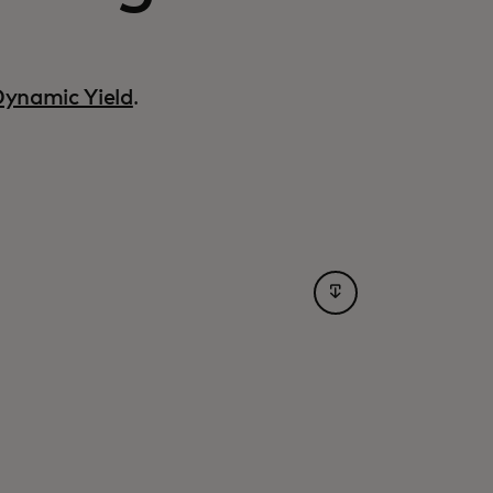
ynamic Yield
.
opens in a new tab