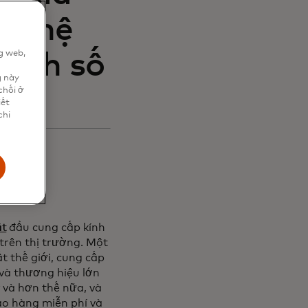
an hệ
g web,
oanh số
n
g này
chối ở
iết
chi
ắt
đầu cung cấp kính
 trên thị trường. Một
t thế giới, cung cấp
 và thương hiệu lớn
 và hơn thế nữa, và
ao hàng miễn phí và