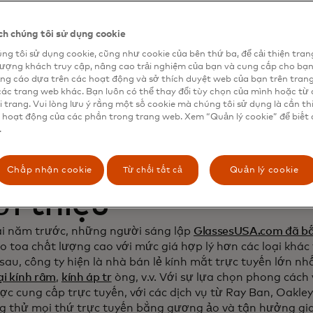
 tăng cường mối qu
h chúng tôi sử dụng cookie
ng tôi sử dụng cookie, cũng như cookie của bên thứ ba, để cải thiện tran
ách hàng và tăng d
lượng khách truy cập, nâng cao trải nghiệm của bạn và cung cấp cho bạ
ng cáo dựa trên các hoạt động và sở thích duyệt web của bạn trên tran
các trang web khác. Bạn luôn có thể thay đổi tùy chọn của mình hoặc từ 
i trang. Vui lòng lưu ý rằng một số cookie mà chúng tôi sử dụng là cần th
 hoạt động của các phần trong trang web. Xem “Quản lý cookie” để biết 
.
Từ chối tất cả
Chấp nhận cookie
Quản lý cookie
ới thiệu
i năm trước, những người sáng lập
GlassesUSA.com đã b
o toa chất lượng cao với mức giá hợp lý hơn các loại khác
sau, công ty hiện là nhà bán lẻ kính mắt trực tuyến lớn nhấ
ại kính râm
,
kính áp tr
òng, v.v. Với sự lựa chọn phong cách
ợc cung cấp trực tuyến, với các dịch vụ từ Ray Ban, Oakley
g thử mọi thứ trực tuyến bằng gương ảo và tận hưởng gi