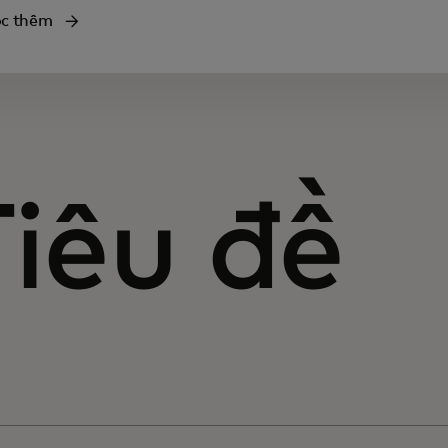
c thêm
Tiêu đề