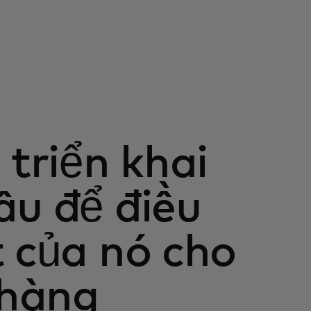
triển khai
âu để điều
t của nó cho
 hàng