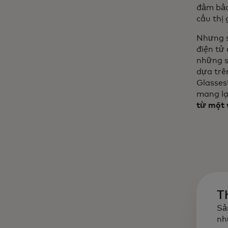
đảm bảo
cầu thị 
Nhưng s
điện tử
những s
dựa trê
Glasses
mang lạ
từ một 
T
Sả
nh