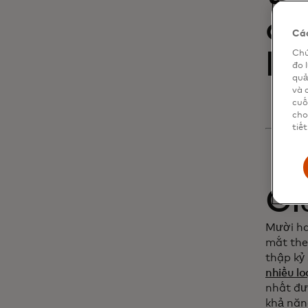
để
Các
Chú
kh
đo 
quả
và 
cuố
cho
tiết
Gi
Mười ha
mắt the
thập kỷ 
nhiều lo
nhất đư
khả năn