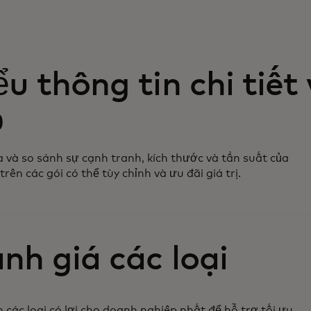
ểu thông tin chi tiết
ỏ
a và so sánh sự cạnh tranh, kích thước và tần suất của
trên các gói có thể tùy chỉnh và ưu đãi giá trị.
nh giá các loại
 các loại có lợi cho doanh nghiệp nhất để hỗ trợ tối ưu