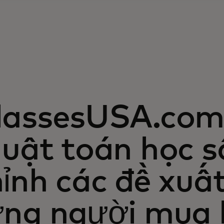
lassesUSA.com 
uật toán học s
ỉnh các đề xuấ
ừng người mua