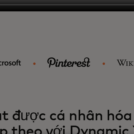
t được cá nhân hóa
ếp theo với Dynamic 