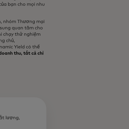
của bạn cho mọi nhu
nh, nhóm Thương mại
ổ sung quan tâm cho
hi chạy thử nghiệm
ng chủ,
namic Yield có thể
anh thu, tất cả chỉ
ất lượng,