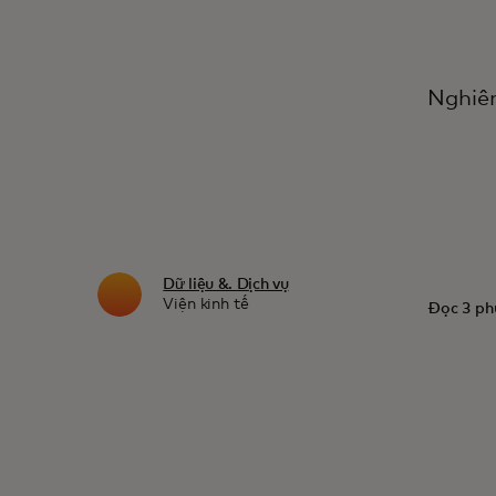
Nghiên
Dữ liệu &. Dịch vụ
Viện kinh tế
Đọc 3 ph