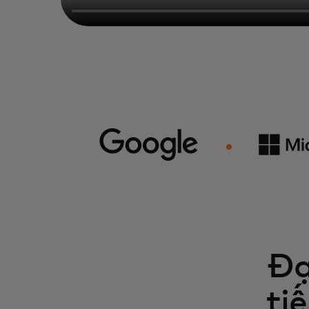
Đạ
ti