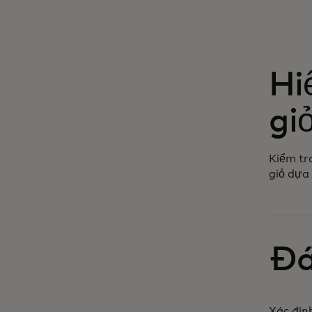
Hi
gi
Kiểm tr
giỏ dựa 
Đá
Xác định