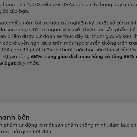
 hoàn tiền 100%, GlassesUSA.com là cửa hàng duy nhất 
giác của bạn.
au nhiều năm tối ưu hóa trải nghiệm kỹ thuật số của mì
 đã sẵn sàng vượt ra ngoài việc giới thiệu các sản phẩm b
ản phẩm được dự đoán sẽ thúc đẩy sự tham gia. Và sau k
n các khuyến nghị dựa trên máy học truyền thống trên tra
USA.com đã phát hiện ra
thuật toán học sâu
tinh vi của Dy
i sự gia tăng
68% trong giao dịch mua hàng và tăng 88% do
widget
duy nhất.
hanh bên
n phẩm tự động là một sản phẩm thông minh, đảm bảo ch
ưng thời gian bắt đầu