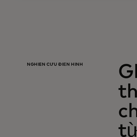
NGHIÊN CỨU ĐIỂN HÌNH
G
th
ch
t