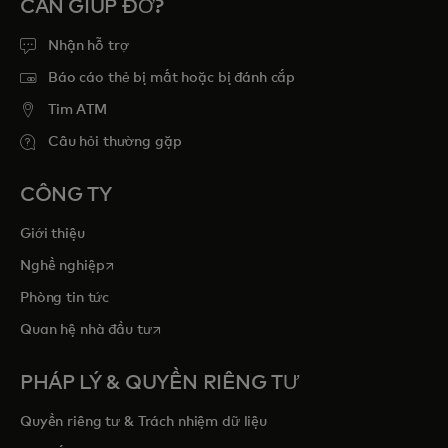
CẦN GIÚP ĐỠ?
Nhận hỗ trợ
Báo cáo thẻ bị mất hoặc bị đánh cắp
Tim ATM
Câu hỏi thường gặp
CÔNG TY
Giới thiệu
opens in a new tab
Nghề nghiệp
Phòng tin tức
opens in a new tab
Quan hệ nhà đầu tư
PHÁP LÝ & QUYỀN RIÊNG TƯ
Quyền riêng tư & Trách nhiệm dữ liệu