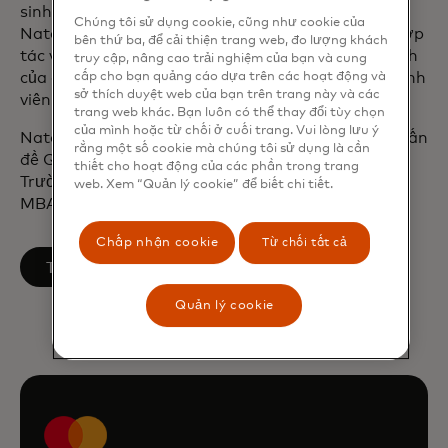
sinh từ quy định, chính sách công và kiện tụng.
Chúng tôi sử dụng cookie, cũng như cookie của
Natalia bắt đầu sự nghiệp của mình tại Tổ chức Hợp
bên thứ ba, để cải thiện trang web, đo lượng khách
tác và Phát triển Kinh tế ở Paris, đại diện cho lợi ích
truy cập, nâng cao trải nghiệm của bạn và cung
cấp cho bạn quảng cáo dựa trên các hoạt động và
của cộng đồng doanh nghiệp của các quốc gia thành
sở thích duyệt web của bạn trên trang này và các
viên cho tổ chức.
trang web khác. Bạn luôn có thể thay đổi tùy chọn
của mình hoặc từ chối ở cuối trang. Vui lòng lưu ý
Natalia có bằng Cử nhân Kinh tế Quốc tế và Các vấn
rằng một số cookie mà chúng tôi sử dụng là cần
đề Quốc tế tại Đại học Paris Hoa Kỳ, Thạc sĩ của
thiết cho hoạt động của các phần trong trang
Trường Kinh tế và Khoa học Chính trị London và
web. Xem “Quản lý cookie” để biết chi tiết.
MBA từ INSEAD.
Chấp nhận cookie
Từ chối tất cả
opens in a new tab
Theo dõi trên LinkedIn
Quản lý cookie