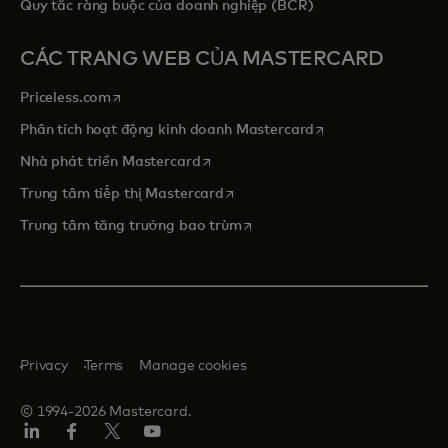
Quy tắc ràng buộc của doanh nghiệp (BCR)
CÁC TRANG WEB CỦA MASTERCARD
opens in a new tab
Priceless.com
opens in a new tab
Phân tích hoạt động kinh doanh Mastercard
opens in a new tab
Nhà phát triển Mastercard
opens in a new tab
Trung tâm tiếp thị Mastercard
opens in a new tab
Trung tâm tăng trưởng bao trùm
Privacy
Terms
Manage cookies
© 1994-2026 Mastercard.