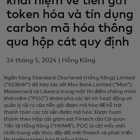
khái niệm về tiền gửi
token hóa và tín dụng
carbon mã hóa thông
qua hộp cát quy định
14 tháng 5, 2024 | Hồng Kông
Ngân hàng Standard Chartered (Hồng Kông) Limited
(“SCBHK”) đã hợp tác với Mox Bank Limited (“Mox”),
Mastercard và Libeara trong một thí điểm chứng minh
khái niệm (“POC”) khám phá các lợi ích hoạt động và
quản lý rủi ro của tiền gửi được mã hóa để hỗ trợ
thanh toán các tài sản được mã hóa. Được hoàn
thành theo Hộp cát giám sát Fintech của Cơ quan
Tiền tệ Hồng Kông (“HKMA”), POC là cột mốc mới
nhất trong việc thúc đẩy đổi mới fintech và phát triển
thị trường token hóa ở Hồng Kông.