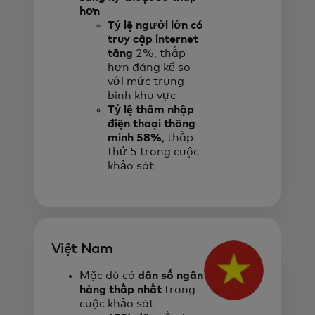
hơn
Tỷ lệ người lớn có
truy cập internet
tăng
2%, thấp
hơn đáng kể so
với mức trung
bình khu vực
Tỷ lệ thâm nhập
điện thoại thông
minh 58%
, thấp
thứ 5 trong cuộc
khảo sát
Việt Nam
Mặc dù có
dân số ngân
hàng thấp nhất
trong
cuộc khảo sát