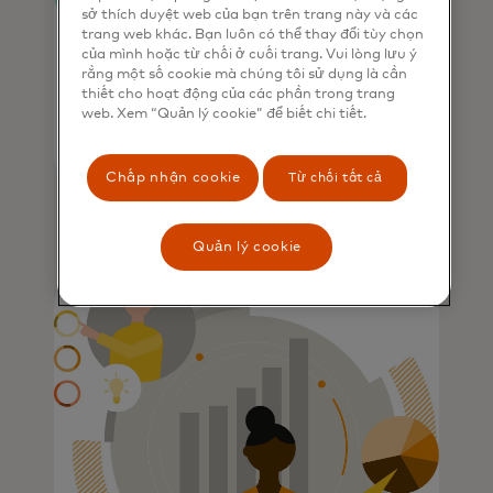
sở thích duyệt web của bạn trên trang này và các
trang web khác. Bạn luôn có thể thay đổi tùy chọn
của mình hoặc từ chối ở cuối trang. Vui lòng lưu ý
rằng một số cookie mà chúng tôi sử dụng là cần
thiết cho hoạt động của các phần trong trang
web. Xem “Quản lý cookie” để biết chi tiết.
Chấp nhận cookie
Từ chối tất cả
Quản lý cookie