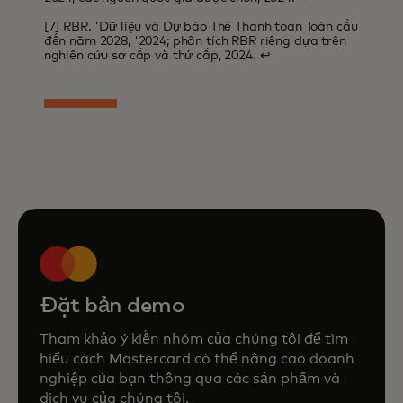
[7] RBR. 'Dữ liệu và Dự báo Thẻ Thanh toán Toàn cầu
đến năm 2028, '2024; phân tích RBR riêng dựa trên
nghiên cứu sơ cấp và thứ cấp, 2024.
↩
Đặt bản demo
Tham khảo ý kiến nhóm của chúng tôi để tìm
hiểu cách Mastercard có thể nâng cao doanh
nghiệp của bạn thông qua các sản phẩm và
dịch vụ của chúng tôi.