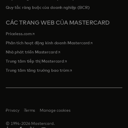
Quy tắc ràng buộc của doanh nghiệp (BCR)
CÁC TRANG WEB CỦA MASTERCARD
opens in a new tab
Priceless.com
opens in a new tab
Phân tích hoạt động kinh doanh Mastercard
opens in a new tab
Nhà phát triển Mastercard
opens in a new tab
Trung tâm tiếp thị Mastercard
opens in a new tab
Trung tâm tăng trưởng bao trùm
Privacy
Terms
Manage cookies
© 1994-2026 Mastercard.