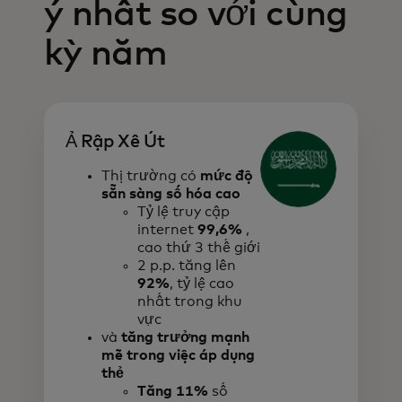
ý nhất so với cùng
kỳ năm
Ả Rập Xê Út
Thị trường có
mức độ
sẵn sàng số hóa cao
Tỷ lệ truy cập
internet
99,6%
,
cao thứ 3 thế giới
2 p.p. tăng lên
92%
, tỷ lệ cao
nhất trong khu
vực
và
tăng trưởng mạnh
mẽ trong việc áp dụng
thẻ
Tăng 11%
số