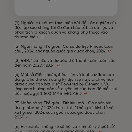
[1] Nghiên cứu được thực hiện bởi đối tác nghiên cứu
độc lập của chúng tôi để đảm bảo tất cả dữ liệu và
phân tích là khách quan và không phụ thuộc vào
thương hiệu.
↩
[2] Ngân hàng Thế giới. 'Cơ sở dữ liệu Findex toàn
cầu', 2024; các nguồn quốc gia được chọn, 2024.
↩
[3] RBR. 'Dữ liệu và dự báo thẻ thanh toán toàn cầu
đến năm 2029, '2024.
↩
[4] Một số điều khoản, điều kiện và loại trừ được áp
dụng. Chủ thẻ cần đăng ký dịch vụ này. Dịch vụ này
được cung cấp bởi Iris® Powered by Generali. Vui
lòng xem hướng dẫn về quyền lợi của bạn để biết chi
tiết hoặc gọi 1-800-MASTERCARD.
↩
[5] Ngân hàng Thế giới. 'Dữ liệu mở - Cá nhân sử
dụng internet,' 2024; Eurostat. 'Thống kê kinh tế và
xã hội số,' 2024; các nguồn quốc gia được chọn,
2024.
↩
[6] Eurostat. 'Thống kê xã hội và kinh tế kỹ thuật số'
2024; các nguồn quốc gia được chọn, 2024.
↩