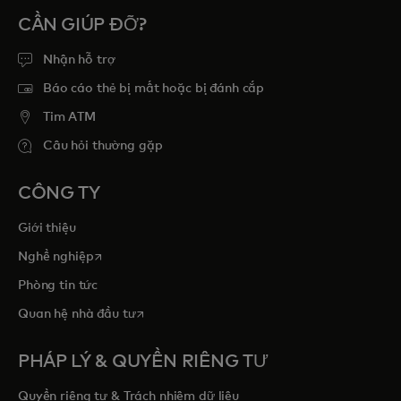
CẦN GIÚP ĐỠ?
Nhận hỗ trợ
Báo cáo thẻ bị mất hoặc bị đánh cắp
Tim ATM
Câu hỏi thường gặp
CÔNG TY
Giới thiệu
opens in a new tab
Nghề nghiệp
Phòng tin tức
opens in a new tab
Quan hệ nhà đầu tư
PHÁP LÝ & QUYỀN RIÊNG TƯ
Quyền riêng tư & Trách nhiệm dữ liệu