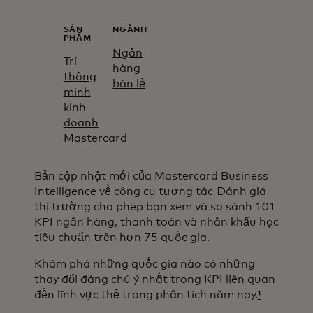
SẢN
NGÀNH
PHẨM
Ngân
Trí
hàng
thông
bán lẻ
minh
kinh
doanh
Mastercard​
Bản cập nhật mới của Mastercard Business
Intelligence về công cụ tương tác Đánh giá
thị trường cho phép bạn xem và so sánh 101
KPI ngân hàng, thanh toán và nhân khẩu học
tiêu chuẩn trên hơn 75 quốc gia.
Khám phá những quốc gia nào có những
thay đổi đáng chú ý nhất trong KPI liên quan
đến lĩnh vực thẻ trong phân tích năm nay.
¹