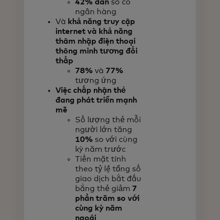
42% dân
số có
ngân hàng
Và
khả năng truy cập
internet và khả năng
thâm nhập điện thoại
thông minh tương đối
thấp
78%
và
77%
tương ứng
Việc chấp nhận thẻ
đang phát triển mạnh
mẽ
Số lượng thẻ mỗi
người lớn tăng
10%
so với cùng
kỳ năm trước
Tiền mặt tính
theo tỷ lệ tổng số
giao dịch bắt đầu
bằng thẻ giảm
7
phần trăm so với
cùng kỳ năm
ngoái