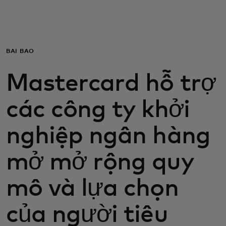
Dành cho bạn
Dành cho doanh nghiệp
BÀI BÁO
Mastercard hỗ trợ
Dành cho thế giới
các công ty khởi
Dành cho nhà đổi mới
nghiệp ngân hàng
Tin tức và xu hướng
mở mở rộng quy
mô và lựa chọn
của người tiêu