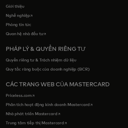
Giới thiệu
opens in a new tab
Nghề nghiệp
Phòng tin tức
opens in a new tab
Quan hệ nhà đầu tư
PHÁP LÝ & QUYỀN RIÊNG TƯ
Quyền riêng tư & Trách nhiệm dữ liệu
Quy tắc ràng buộc của doanh nghiệp (BCR)
CÁC TRANG WEB CỦA MASTERCARD
opens in a new tab
Priceless.com
opens in a new tab
Phân tích hoạt động kinh doanh Mastercard
opens in a new tab
Nhà phát triển Mastercard
opens in a new tab
Trung tâm tiếp thị Mastercard