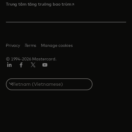
opens in a new tab
Trung tâm tăng trưởng bao trùm
Privacy
Terms
Manage cookies
© 1994-2026 Mastercard.
Linkedin
Facebook
Twitter/X
Youtube
Select
a
country