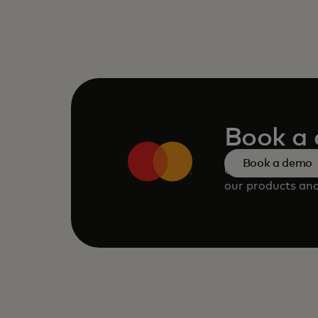
Book a
Book a demo
Consult our tea
our products and