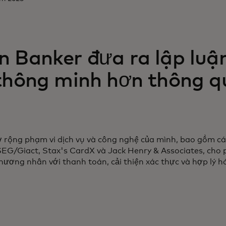
 Banker đưa ra lập luận
 thông minh hơn thông q
rộng phạm vi dịch vụ và công nghệ của mình, bao gồm cá
G/Giact, Stax's CardX và Jack Henry & Associates, cho p
hương nhân với thanh toán, cải thiện xác thực và hợp lý hóa