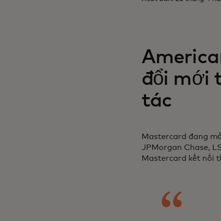
American
đổi mới
tác
Mastercard đang mở 
JPMorgan Chase, LSE
Mastercard kết nối t