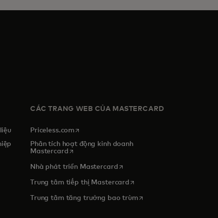
CÁC TRANG WEB CỦA MASTERCARD
opens in a new tab
liệu
Priceless.com
hiệp
Phân tích hoạt động kinh doanh
opens in a new tab
Mastercard
opens in a new tab
Nhà phát triển Mastercard
opens in a new tab
Trung tâm tiếp thị Mastercard
opens in a new tab
Trung tâm tăng trưởng bao trùm