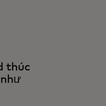
d thúc
 như