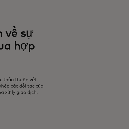
 về sự
ua hợp
c thỏa thuận với
hép các đối tác của
 xử lý giao dịch.