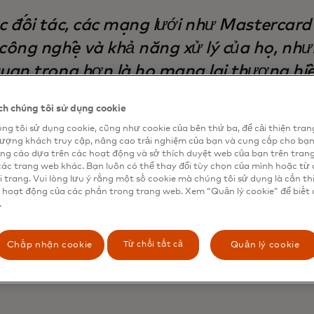
ác đối tác, các mạng lưới như Mastercard
ông nghệ và khả năng xử lý của họ, như
quan trọng hơn là họ mang lại thương hi
in cậy cực kỳ cao.”
h chúng tôi sử dụng cookie
strategic advisor for commercial banking and payments at
ng tôi sử dụng cookie, cũng như cookie của bên thứ ba, để cải thiện tran
p
lượng khách truy cập, nâng cao trải nghiệm của bạn và cung cấp cho bạ
ng cáo dựa trên các hoạt động và sở thích duyệt web của bạn trên tran
các trang web khác. Bạn luôn có thể thay đổi tùy chọn của mình hoặc từ 
oán đa đường sắt của Mastercard mang đến cho người t
i trang. Vui lòng lưu ý rằng một số cookie mà chúng tôi sử dụng là cần th
l first và open banking cung cấp sự mở rộng lựa chọn đó,
 hoạt động của các phần trong trang web. Xem “Quản lý cookie” để biết 
g và an toàn.
.
tác sáng tạo của Mastercard tại
American Banker
.
Từ chối tất cả
Chấp nhận cookie
Quản lý cookie