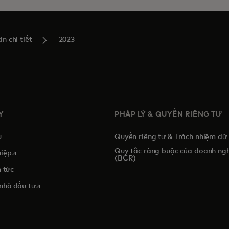
in chi tiết
2023
Y
PHÁP LÝ & QUYỀN RIÊNG TƯ
u
Quyền riêng tư & Trách nhiệm dữ 
Quy tắc ràng buộc của doanh ng
opens in a new tab
iệp
(BCR)
 tức
opens in a new tab
nhà đầu tư