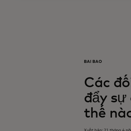
BÀI BÁO
Các đố
đẩy sự
thế nà
Xuất bản: 21 tháng 4 n