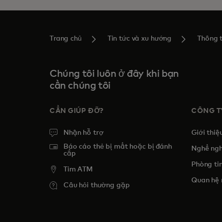
Trang chủ
Tin tức và xu hướng
Thông t
Chúng tôi luôn ở đây khi bạn
cần chúng tôi
CẦN GIÚP ĐỠ?
CÔNG T
Nhận hỗ trợ
Giới thiệ
Báo cáo thẻ bị mất hoặc bị đánh
Nghề ngh
cắp
Phòng tin
Tim ATM
Quan hệ 
Câu hỏi thường gặp