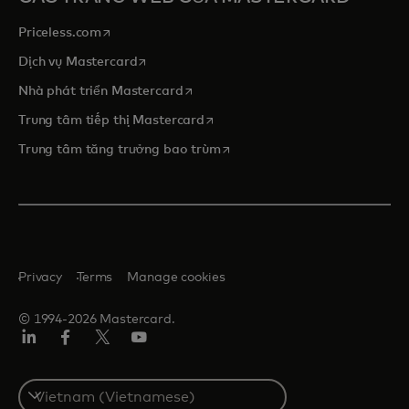
opens in a new tab
Priceless.com
opens in a new tab
Dịch vụ Mastercard
opens in a new tab
Nhà phát triển Mastercard
opens in a new tab
Trung tâm tiếp thị Mastercard
opens in a new tab
Trung tâm tăng trưởng bao trùm
Privacy
Terms
Manage cookies
© 1994-2026 Mastercard.
Linkedin
Facebook
Twitter/X
Youtube
Select
a