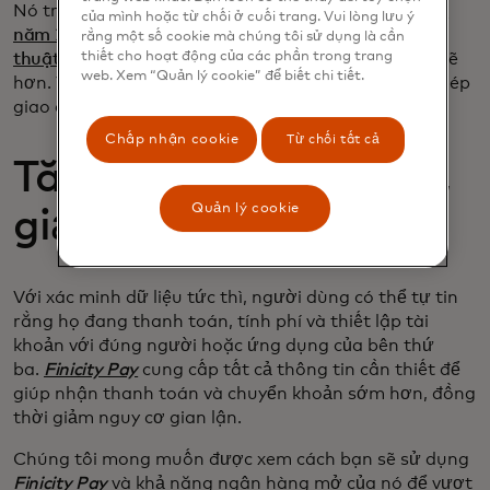
Nó trở nên tốt hơn.
Finicity Pay đáp ứng các
yêu cầu
của mình hoặc từ chối ở cuối trang. Vui lòng lưu ý
năm 2021 của NACHA đối với các giao dịch ACH kỹ
rằng một số cookie mà chúng tôi sử dụng là cần
thiết cho hoạt động của các phần trong trang
thuật số cho phép kiểm soát
chống gian lận mạnh mẽ
web. Xem “Quản lý cookie” để biết chi tiết.
hơn. Và, các giải pháp dữ liệu của
Finicity Pay
cho phép
giao dịch nhanh hơn, tự tin hơn.
Chấp nhận cookie
Từ chối tất cả
Tăng cường bảo mật,
Quản lý cookie
giảm rủi ro
Với xác minh dữ liệu tức thì, người dùng có thể tự tin
rằng họ đang thanh toán, tính phí và thiết lập tài
khoản với đúng người hoặc ứng dụng của bên thứ
ba.
Finicity Pay
cung cấp tất cả thông tin cần thiết để
giúp nhận thanh toán và chuyển khoản sớm hơn, đồng
thời giảm nguy cơ gian lận.
Chúng tôi mong muốn được xem cách bạn sẽ sử dụng
Finicity Pay
và khả năng ngân hàng mở của nó để vượt