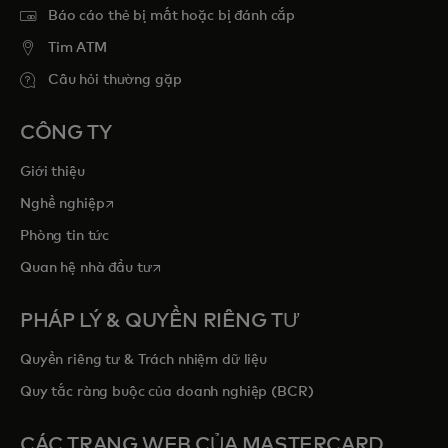
Báo cáo thẻ bị mất hoặc bị đánh cắp
Tim ATM
Câu hỏi thường gặp
CÔNG TY
Giới thiệu
opens in a new tab
Nghề nghiệp
Phòng tin tức
opens in a new tab
Quan hệ nhà đầu tư
PHÁP LÝ & QUYỀN RIÊNG TƯ
Quyền riêng tư & Trách nhiệm dữ liệu
Quy tắc ràng buộc của doanh nghiệp (BCR)
CÁC TRANG WEB CỦA MASTERCARD