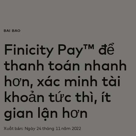
Dành cho bạn
Dành cho doanh nghiệp
BÀI BÁO
Finicity Pay™ để
Dành cho thế giới
thanh toán nhanh
Dành cho nhà đổi mới
hơn, xác minh tài
Tin tức và xu hướng
khoản tức thì, ít
gian lận hơn
Xuất bản: Ngày 24 tháng 11 năm 2022