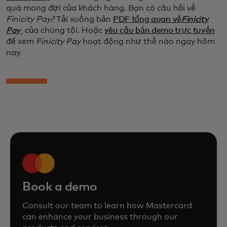
quá mong đợi của khách hàng. Bạn có câu hỏi về
Finicity Pay?
Tải xuống bản
PDF tổng quan về
Finicity
Pay
của chúng tôi. Hoặc
yêu cầu bản demo trực tuyến
để xem
Finicity Pay
hoạt động như thế nào ngay hôm
nay.
Book a demo
Consult our team to learn how Mastercard
can enhance your business through our