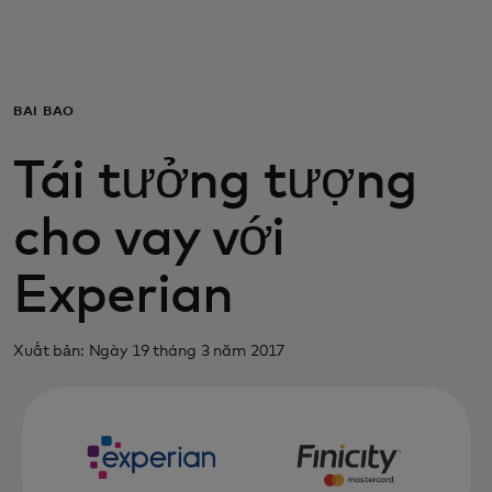
Dành cho bạn
Dành cho doanh nghiệp
BÀI BÁO
Tái tưởng tượng
Dành cho thế giới
cho vay với
Dành cho nhà đổi mới
Experian
Tin tức và xu hướng
Xuất bản: Ngày 19 tháng 3 năm 2017