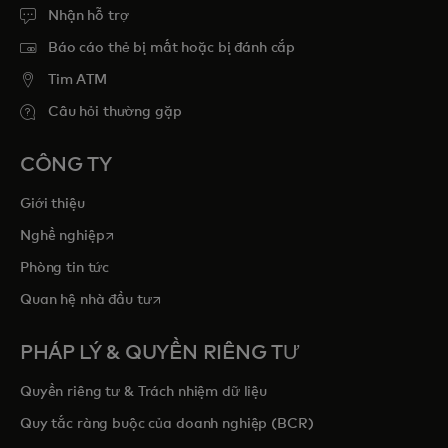
Nhận hỗ trợ
Báo cáo thẻ bị mất hoặc bị đánh cắp
Tim ATM
Câu hỏi thường gặp
CÔNG TY
Giới thiệu
opens in a new tab
Nghề nghiệp
Phòng tin tức
opens in a new tab
Quan hệ nhà đầu tư
PHÁP LÝ & QUYỀN RIÊNG TƯ
Quyền riêng tư & Trách nhiệm dữ liệu
Quy tắc ràng buộc của doanh nghiệp (BCR)