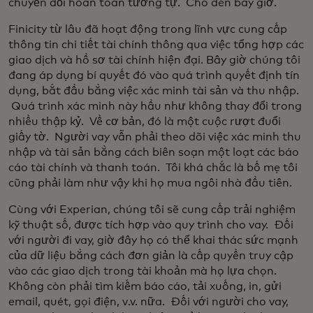
chuyển đổi hoàn toàn tương tự. Cho đến bây giờ.
Finicity từ lâu đã hoạt động trong lĩnh vực cung cấp
thông tin chi tiết tài chính thông qua việc tổng hợp các
giao dịch và hồ sơ tài chính hiện đại. Bây giờ chúng tôi
đang áp dụng bí quyết đó vào quá trình quyết định tín
dụng, bắt đầu bằng việc xác minh tài sản và thu nhập.
Quá trình xác minh này hầu như không thay đổi trong
nhiều thập kỷ. Về cơ bản, đó là một cuộc rượt đuổi
giấy tờ. Người vay vẫn phải theo dõi việc xác minh thu
nhập và tài sản bằng cách biên soạn một loạt các báo
cáo tài chính và thanh toán. Tôi khá chắc là bố mẹ tôi
cũng phải làm như vậy khi họ mua ngôi nhà đầu tiên.
Cùng với Experian, chúng tôi sẽ cung cấp trải nghiệm
kỹ thuật số, được tích hợp vào quy trình cho vay. Đối
với người đi vay, giờ đây họ có thể khai thác sức mạnh
của dữ liệu bằng cách đơn giản là cấp quyền truy cập
vào các giao dịch trong tài khoản mà họ lựa chọn.
Không còn phải tìm kiếm báo cáo, tải xuống, in, gửi
email, quét, gọi điện, v.v. nữa. Đối với người cho vay,