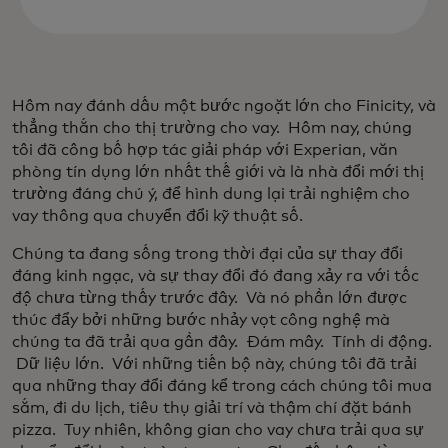
Hôm nay đánh dấu một bước ngoặt lớn cho Finicity, và
thẳng thắn cho thị trường cho vay. Hôm nay, chúng
tôi đã công bố hợp tác giải pháp với Experian, văn
phòng tín dụng lớn nhất thế giới và là nhà đổi mới thị
trường đáng chú ý, để hình dung lại trải nghiệm cho
vay thông qua chuyển đổi kỹ thuật số.
Chúng ta đang sống trong thời đại của sự thay đổi
đáng kinh ngạc, và sự thay đổi đó đang xảy ra với tốc
độ chưa từng thấy trước đây. Và nó phần lớn được
thúc đẩy bởi những bước nhảy vọt công nghệ mà
chúng ta đã trải qua gần đây. Đám mây. Tính di động.
Dữ liệu lớn. Với những tiến bộ này, chúng tôi đã trải
qua những thay đổi đáng kể trong cách chúng tôi mua
sắm, đi du lịch, tiêu thụ giải trí và thậm chí đặt bánh
pizza. Tuy nhiên, không gian cho vay chưa trải qua sự