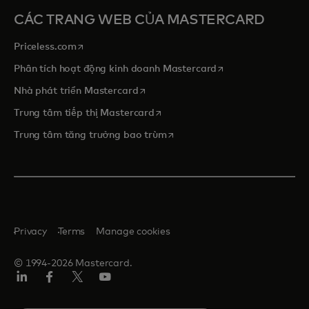
CÁC TRANG WEB CỦA MASTERCARD
opens in a new tab
Priceless.com
opens in a new tab
Phân tích hoạt động kinh doanh Mastercard
opens in a new tab
Nhà phát triển Mastercard
opens in a new tab
Trung tâm tiếp thị Mastercard
opens in a new tab
Trung tâm tăng trưởng bao trùm
Privacy
Terms
Manage cookies
© 1994-2026 Mastercard.
Linkedin
Facebook
Twitter/X
Youtube