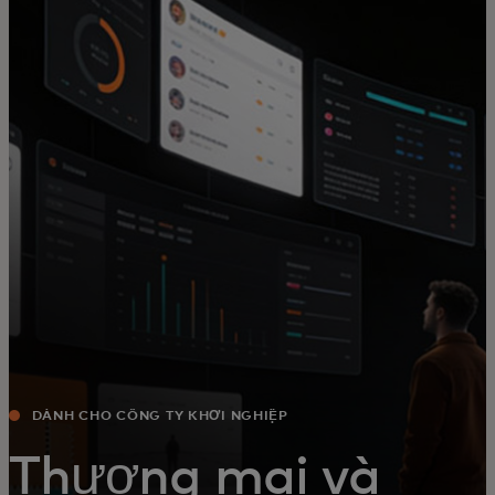
Dành cho bạn
Dành cho doanh nghiệp
Dành cho thế giới
Dành cho nhà đổi mới
Tin tức và xu hướng
DÀNH CHO CÔNG TY KHỞI NGHIỆP
Thương mại và