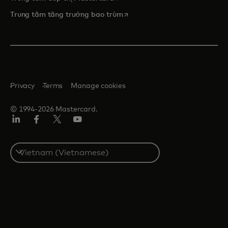
opens in a new tab
Trung tâm tăng trưởng bao trùm
Privacy
Terms
Manage cookies
© 1994-2026 Mastercard.
Linkedin
Facebook
Twitter/X
Youtube
Select
a
country