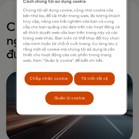
Cách chúng tôi sử dụng cookie
Chúng tôi sử dụng cookie, cũng như cookie của
bên thứ ba, để cải thiện trang web, đo lượng khách
truy cập, nâng cao trải nghiệm của bạn và cung
Các công ty khởi
cấp cho bạn quảng cáo dựa trên các hoạt động và
sở thích duyệt web của bạn trên trang này và các
nghiệp của chúng tôi
trang web khác. Bạn luôn có thể thay đổi tùy chọn
của mình hoặc từ chối ở cuối trang. Vui lòng lưu ý
rằng một số cookie mà chúng tôi sử dụng là cần
được hưởng lợi:
thiết cho hoạt động của các phần trong trang
web. Xem “Quản lý cookie” để biết chi tiết.
Chấp nhận cookie
Từ chối tất cả
Quản lý cookie