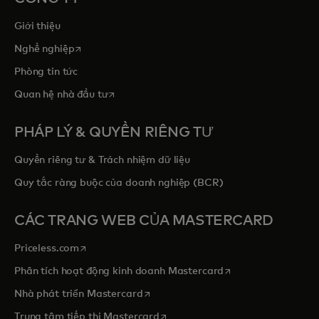
Giới thiệu
opens in a new tab
Nghề nghiệp
Phòng tin tức
opens in a new tab
Quan hệ nhà đầu tư
PHÁP LÝ & QUYỀN RIÊNG TƯ
Quyền riêng tư & Trách nhiệm dữ liệu
Quy tắc ràng buộc của doanh nghiệp (BCR)
CÁC TRANG WEB CỦA MASTERCARD
opens in a new tab
Priceless.com
opens in a new tab
Phân tích hoạt động kinh doanh Mastercard
opens in a new tab
Nhà phát triển Mastercard
opens in a new tab
Trung tâm tiếp thị Mastercard