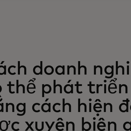
ách doanh nghi
ó thể phát tri
ng cách hiện đ
ợc xuyên biên g