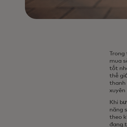
Trong 
mua sắ
tốt nh
thế gi
thanh 
xuyên
Khi bư
năng s
theo k
đang t