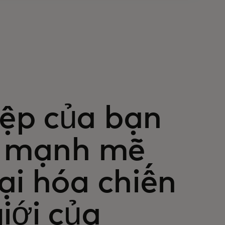
ệp của bạn
ển mạnh mẽ
ại hóa chiến
iới của