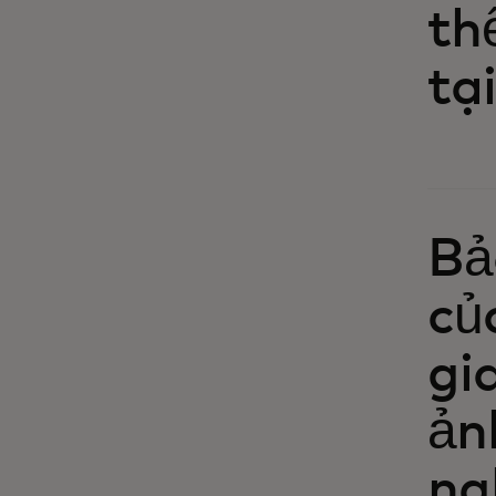
th
tạ
Bả
củ
gi
ản
ng