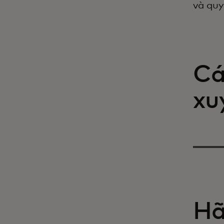
và quy
Cá
xu
Hã