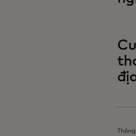
Cu
th
đị
Thông 