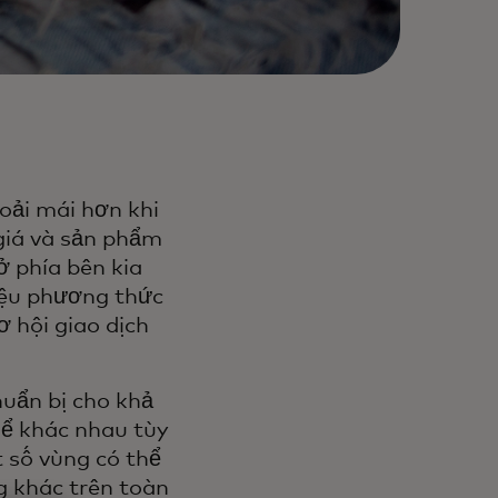
hoải mái hơn khi
giá và sản phẩm
 phía bên kia
liệu phương thức
ơ hội giao dịch
uẩn bị cho khả
hể khác nhau tùy
t số vùng có thể
g khác trên toàn