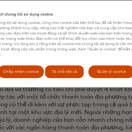
n sẽ tiếp tục mua sắm. Mở rộng kinh doanh ra n
ia thông qua chiến lược xuyên biên giới có thể 
h chúng tôi sử dụng cookie
 của bạn tồn tại và thậm chí phát triển trong g
ng tôi sử dụng cookie, cũng như cookie của bên thứ ba, để cải thiện tran
i.
lượng khách truy cập, nâng cao trải nghiệm của bạn và cung cấp cho bạ
ng cáo dựa trên các hoạt động và sở thích duyệt web của bạn trên tran
các trang web khác. Bạn luôn có thể thay đổi tùy chọn của mình hoặc từ 
 cơ hội tăng trưởng rất hấp dẫn, hầu hết các đ
i trang. Vui lòng lưu ý rằng một số cookie mà chúng tôi sử dụng là cần th
 hoạt động của các phần trong trang web. Xem “Quản lý cookie” để biết 
u gặp phải những thách thức liên quan đến than
.
uyên biên giới, chẳng hạn như tỷ lệ chấp thuận t
ận, nhưng không giới hạn ở những vấn đề này. 
Từ chối tất cả
Chấp nhận cookie
Quản lý cookie
t đơn vị mua lại trong nước, bạn có thể đạt đượ
cao hơn — vì các đơn vị phát hành sẽ xem giao d
ội địa và thường có tiêu chí phê duyệt ít khắt kh
ợp tác với một tổ chức thanh toán địa phương t
ng có thể đi kèm với sự phức tạp trong cả quá tr
nh tại một khu vực địa lý mới. Ngoài những hạ
ịa lý, doanh nghiệp của bạn cần nhanh chóng n
ệc với các ngân hàng thanh toán địa phương, lu