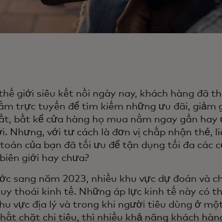
thế giới siêu kết nối ngày nay, khách hàng đã t
m trực tuyến để tìm kiếm những ưu đãi, giảm 
ất, bất kể cửa hàng họ mua nằm ngay gần hay ở
ới. Nhưng, với tư cách là đơn vị chấp nhận thẻ, 
toán của bạn đã tối ưu để tận dụng tối đa các c
 biên giới hay chưa?
ớc sang năm 2023, nhiều khu vực dự đoán và ch
uy thoái kinh tế. Những áp lực kinh tế này có t
hu vực địa lý và trong khi người tiêu dùng ở mộ
hắt chặt chi tiêu, thì nhiều khả năng khách hàn