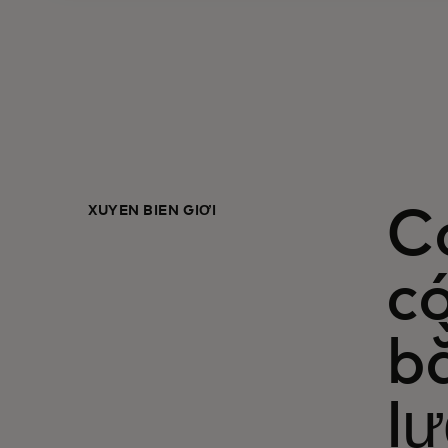
XUYÊN BIÊN GIỚI
C
c
bằ
lư