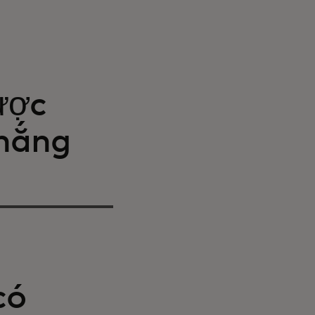
ược
thắng
có