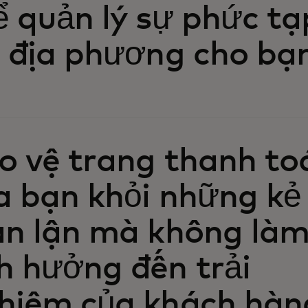
ể quản lý sự phức tạ
i địa phương cho bạ
o vệ trang thanh to
a bạn khỏi những kẻ
an lận mà không là
h hưởng đến trải
hiệm của khách hàn