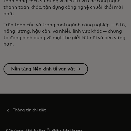
toàn bằng cách sử dụng ví điện tử và các công nghệ
thanh toán khác, tận dụng công nghệ chuỗi khối mới
nhất.
Trên toàn cầu và trong mọi ngành công nghiệp — ô tô,
năng lượng, hậu cần, và nhiều lĩnh vực khác — chúng
ta đang hình dung về một thế giới kết nối và bền vững
hơn.
Nền tảng Nền kinh tế vạn vật →
Thông tin chi tiết
Chúng tôi luôn ở đây khi bạn