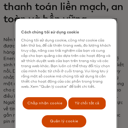
thanh toán liền mạch, an
toàn và bền vững
Cách chúng tôi sử dụng cookie
Nền tảng Digital Asset Broker của Vodafone đang
Chúng tôi sử dụng cookie, cũng như cookie của
bên thứ ba, để cải thiện trang web, đo lượng khách
được trình diễn trong một thử nghiệm sạc xe điện
truy cập, nâng cao trải nghiệm của bạn và cung
hàng đầu thông qua sự hợp tác của chúng tôi với
cấp cho bạn quảng cáo dựa trên các hoạt động và
Energy Web. Được thiết kế để hoạt động với một hệ
sở thích duyệt web của bạn trên trang này và các
sinh thái ngày càng phát triển của các phương tiện kết
trang web khác. Bạn luôn có thể thay đổi tùy chọn
nối, DAB cung cấp một dịch vụ với một ứng dụng duy
của mình hoặc từ chối ở cuối trang. Vui lòng lưu ý
rằng một số cookie mà chúng tôi sử dụng là cần
nhất và ví tích hợp, tức là một giải pháp tất cả trong
thiết cho hoạt động của các phần trong trang
một cho thanh toán trong xe, giảm số lượng ứng dụng
web. Xem “Quản lý cookie” để biết chi tiết.
cho các điểm sạc và công ty khác nhau, đồng thời tạo
điều kiện cho việc tối ưu hóa tuyến đường và chi phí.
Người lái xe có thể nhận thông tin theo thời gian thực
Chấp nhận cookie
Từ chối tất cả
về tình trạng và khả năng tương thích của điểm sạc
gần nhất có sẵn và có thể ủy quyền cho xe của họ sạc
pin một cách dễ dàng.
Quản lý cookie