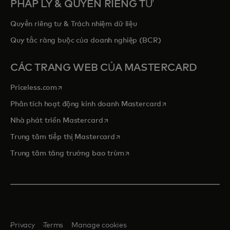
PHÁP LÝ & QUYỀN RIÊNG TƯ
Quyền riêng tư & Trách nhiệm dữ liệu
Quy tắc ràng buộc của doanh nghiệp (BCR)
CÁC TRANG WEB CỦA MASTERCARD
opens in a new tab
Priceless.com
opens in a new tab
Phân tích hoạt động kinh doanh Mastercard
opens in a new tab
Nhà phát triển Mastercard
opens in a new tab
Trung tâm tiếp thị Mastercard
opens in a new tab
Trung tâm tăng trưởng bao trùm
Privacy
Terms
Manage cookies