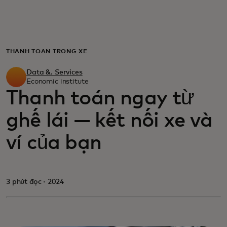
Dành cho bạn
Dành cho doanh nghiệp
THANH TOÁN TRONG XE
Data &. Services
Dành cho thế giới
Economic institute
Thanh toán ngay từ
ghế lái — kết nối xe và
Dành cho nhà đổi mới
ví của bạn
Tin tức và xu hướng
3 phút đọc · 2024