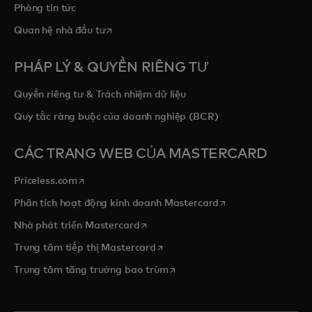
Phòng tin tức
opens in a new tab
Quan hệ nhà đầu tư
PHÁP LÝ & QUYỀN RIÊNG TƯ
Quyền riêng tư & Trách nhiệm dữ liệu
Quy tắc ràng buộc của doanh nghiệp (BCR)
CÁC TRANG WEB CỦA MASTERCARD
opens in a new tab
Priceless.com
opens in a new tab
Phân tích hoạt động kinh doanh Mastercard
opens in a new tab
Nhà phát triển Mastercard
opens in a new tab
Trung tâm tiếp thị Mastercard
opens in a new tab
Trung tâm tăng trưởng bao trùm