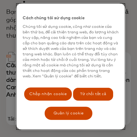
Bạn có thắc mắc về cách Chương trình trả
Cách chúng tôi sử dụng cookie
góp Mastercard áp dụng cho đơn vị chấp
nhận thẻ không? Xem lại các câu hỏi
Chúng tôi sử dụng cookie, cũng như cookie của
bên thứ ba, để cải thiện trang web, đo lượng khách
thường gặp cho khu vực của bạn.
truy cập, nâng cao trải nghiệm của bạn và cung
cấp cho bạn quảng cáo dựa trên các hoạt động và
sở thích duyệt web của bạn trên trang này và các
trang web khác. Bạn luôn có thể thay đổi tùy chọn
của mình hoặc từ chối ở cuối trang. Vui lòng lưu ý
Câu hỏi
Câu hỏi
Câu hỏi
rằng một số cookie mà chúng tôi sử dụng là cần
thiết cho hoạt động của các phần trong trang
thường gặp
thường gặp
thường gặp
web. Xem “Quản lý cookie” để biết chi tiết.
dành cho
về Úc
liên quan đến
Canada và
Hoa Kỳ, Ả
Anh
Rập Xê Út,
Chấp nhận cookie
Từ chối tất cả
UAE và
Malaysia
Quản lý cookie
Tải xuống
Tải xuống
Tải xuống
opens in a new tab
opens in a new tab
opens in a 
ngay
ngay
ngay