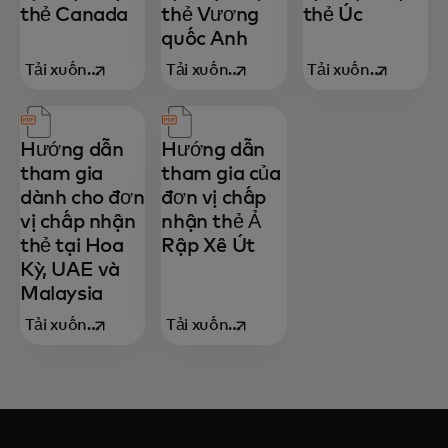
thẻ Canada
thẻ Vương
thẻ Úc
quốc Anh
Tải xuống
Tải xuống
Tải xuống
opens in a new tab
opens in a new tab
opens in a 
ngay
ngay
ngay
Hướng dẫn
Hướng dẫn
tham gia
tham gia của
dành cho đơn
đơn vị chấp
vị chấp nhận
nhận thẻ Ả
thẻ tại Hoa
Rập Xê Út
Kỳ, UAE và
Malaysia
Tải xuống
Tải xuống
opens in a new tab
opens in a new tab
ngay
ngay