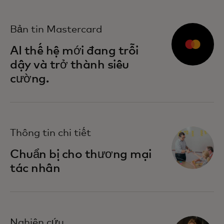
opens in a new tab
Bản tin Mastercard
AI thế hệ mới đang trỗi
dậy và trở thành siêu
cường.
Thông tin chi tiết
Chuẩn bị cho thương mại
tác nhân
Nghiên cứu