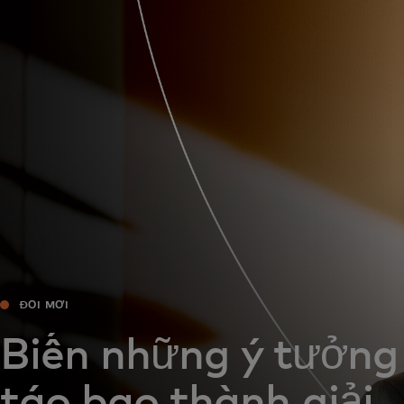
Dành cho bạn
Dành cho doanh nghiệp
Dành cho thế giới
Dành cho nhà đổi mới
Tin tức và xu hướng
ĐỔI MỚI
Biến những ý tưởng
táo bạo thành giải