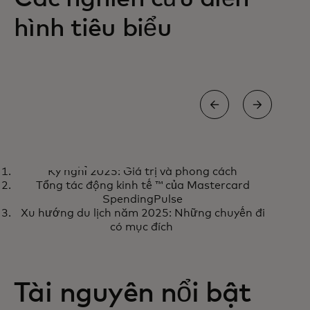
hình tiêu biểu
NGHIÊN CỨU TÌNH HUỐNG
NGHI
Kỳ nghỉ 2025: Giá trị và phong cách
tiền trinh đã mở khóa mối
Đọ
Tìm hiểu thêm
Đ
Tổng tác động kinh tế ™ của Mastercard
quan hệ đối tác đổi mới mạnh
SpendingPulse
Xu hướng du lịch năm 2025: Những chuyến đi
mẽ với các phòng thí nghiệm
có mục đích
kỹ thuật số
Tài nguyên nổi bật