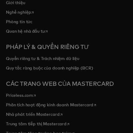
Giới thiệu
opens in a new tab
Nghề nghiệp
Phòng tin tức
opens in a new tab
Quan hệ nhà đầu tư
PHÁP LÝ & QUYỀN RIÊNG TƯ
Quyền riêng tư & Trách nhiệm dữ liệu
Quy tắc ràng buộc của doanh nghiệp (BCR)
CÁC TRANG WEB CỦA MASTERCARD
opens in a new tab
Priceless.com
opens in a new tab
Phân tích hoạt động kinh doanh Mastercard
opens in a new tab
Nhà phát triển Mastercard
opens in a new tab
Trung tâm tiếp thị Mastercard