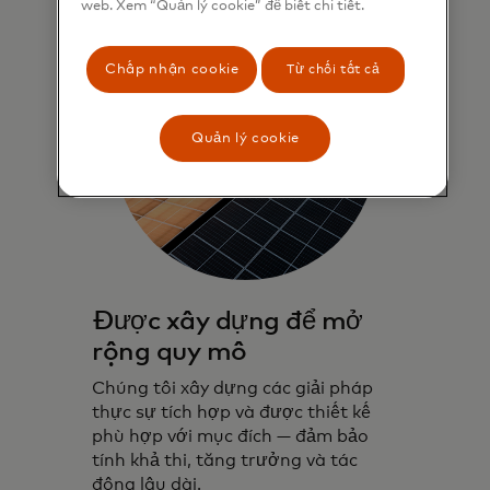
web. Xem “Quản lý cookie” để biết chi tiết.
Chấp nhận cookie
Từ chối tất cả
Quản lý cookie
Được xây dựng để mở
rộng quy mô
Chúng tôi xây dựng các giải pháp
thực sự tích hợp và được thiết kế
phù hợp với mục đích — đảm bảo
tính khả thi, tăng trưởng và tác
động lâu dài.