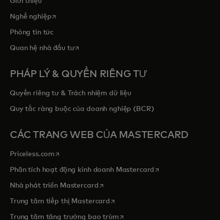
Giới thiệu
opens in a new tab
Nghề nghiệp
Phòng tin tức
opens in a new tab
Quan hệ nhà đầu tư
PHÁP LÝ & QUYỀN RIÊNG TƯ
Quyền riêng tư & Trách nhiệm dữ liệu
Quy tắc ràng buộc của doanh nghiệp (BCR)
CÁC TRANG WEB CỦA MASTERCARD
opens in a new tab
Priceless.com
opens in a new tab
Phân tích hoạt động kinh doanh Mastercard
opens in a new tab
Nhà phát triển Mastercard
opens in a new tab
Trung tâm tiếp thị Mastercard
opens in a new tab
Trung tâm tăng trưởng bao trùm