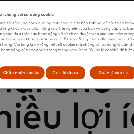
n thông
h chúng tôi sử dụng cookie
ng tôi sử dụng cookie, cũng như cookie của bên thứ ba, để cải thiện tran
lượng khách truy cập, nâng cao trải nghiệm của bạn và cung cấp cho bạ
hiết kế 
ng cáo dựa trên các hoạt động và sở thích duyệt web của bạn trên tran
các trang web khác. Bạn luôn có thể thay đổi tùy chọn của mình hoặc từ 
i trang. Vui lòng lưu ý rằng một số cookie mà chúng tôi sử dụng là cần th
 hoạt động của các phần trong trang web. Xem “Quản lý cookie” để biết 
.
lại cho
Từ chối tất cả
Chấp nhận cookie
Quản lý cookie
iều lợi 