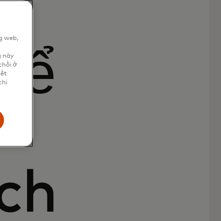
g web,
n
để
g này
chối ở
iết
chi
ích