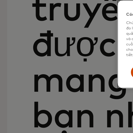
truyề
Các
Chú
đo 
được t
quả
và 
cuố
cho
tiết
mang 
bạn nh