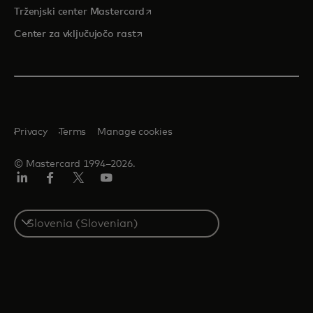
opens in a new tab
Trženjski center Mastercard
opens in a new tab
Center za vključujočo rast
Privacy
Terms
Manage cookies
© Mastercard 1994–2026.
Linkedin
Facebook
Twitter/X
YouTuba
Select
a
country