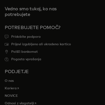
Vedno smo tukaj, ko nas
potrebujete
POTREBUJETE POMOČ?
Pridobite podporo
Prijavi izgubljeno ali ukradeno kartico
Poišči bankomat
Pogosta vprašanja
PODJETJE
O nas
opens in a new tab
Kariera
NOVICE
opens in a new tab
Odnosi z vlagatelji