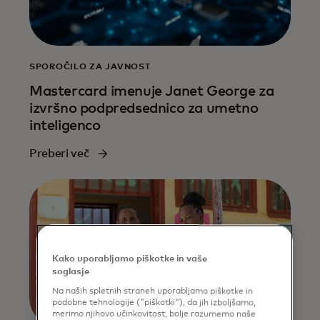
SPOROČILO ZA JAVNOST
Mastercard imenuje Janet George za
izvršno podpredsednico za umetno
inteligenco
Preberi več
Kako uporabljamo piškotke in vaše
soglasje
Na naših spletnih straneh uporabljamo piškotke in
podobne tehnologije ("piškotki"), da jih izboljšamo,
merimo njihovo učinkovitost, bolje razumemo naše