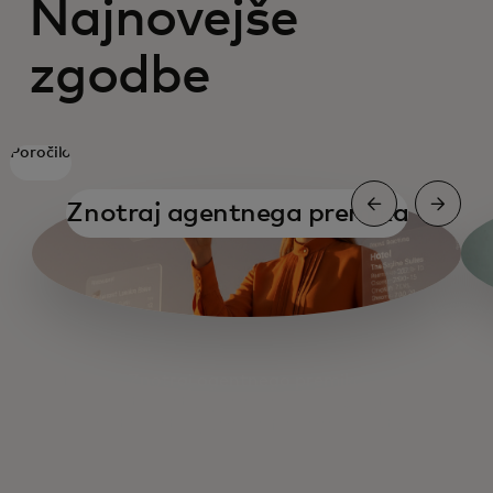
Najnovejše
zgodbe
Poročilo
Znotraj agentnega premika
Znotraj agentnega premika
Umetna inteligenca in mala podjetja
Umetna inteligenca in finančni direktor