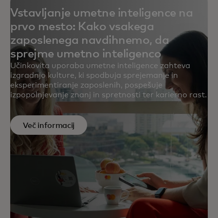
Vstavljanje umetne inteligence na
prvo mesto: Kako vsakega
zaposlenega navdihnemo, da
sprejme umetno inteligenco
Učinkovita uporaba umetne inteligence zahteva
izgradnjo kulture, ki spodbuja sprejemanje in
eksperimentiranje zaposlenih, pospešuje
izpopolnjevanje znanj in spretnosti ter karierno rast.
Več informacij