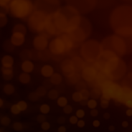
Zate
Za podjetja
Za svet
Za inovatorje
Novice in trendi