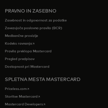
PRAVNO IN ZASEBNO
Zasebnost in odgovornost za podatke
Zavezujoča poslovna pravila (BCR)
Medbančne provizije
opens in a new tab
Kodeks ravnanja
Pravila preklopa Mastercard
Pregled predpisov
Dostopnost pri Mastercard
SPLETNA MESTA MASTERCARD
opens in a new tab
Priceless.com
opens in a new tab
Storitve Mastercard
opens in a new tab
Mastercard Developers