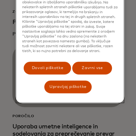
obiskovalce in izboljšamo uporabniško izkušnjo. Na
nekaterih spletnih straneh piškotke uporabljamo tudi za
ZGODBA
prikazovanje oglasov, ki temeljijo na brskanju in
interesih uporabnikov na tej in drugih spletnih straneh.
Preberi več
Kliknite "Upravljaj piškotke" spodaj, da izveste, katere
piškotke uporabljamo na tej strani in zakaj. Svoje
nastavitve soglasja lahko vedno spremenite z orodjem
Preberi več
"Upravljaj piškotke" na dnu zaslona (na nekaterih
straneh kot povezava namesto gumba). To vključuje
tudi možnost zavrniti nekatere ali vse piškotke, razen
tistih, ki so nujno potrebni za delovanje strani.
Dovoli piškotke
Zavrni vse
Upravljaj piškotke
POROČILO
Uporaba umetne inteligence in
sodelovanja za preprečevanje prevar