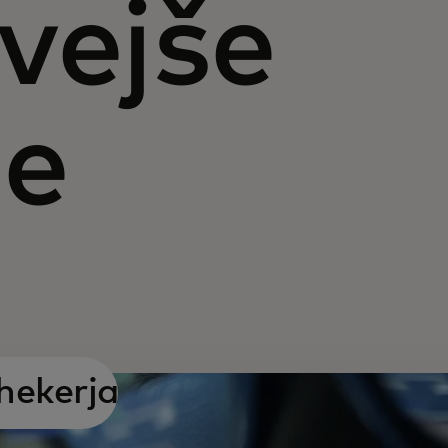
vejše
e
hekerja