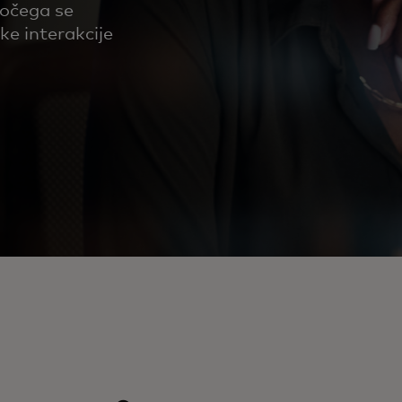
jočega se
ke interakcije