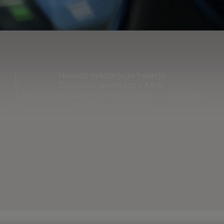
Nasveti nekdanjega hekerja
Digitalna identiteta v Afriki
Razširjanje obveščevalnih podatkov o grožnjah
Priročnik prevaranta