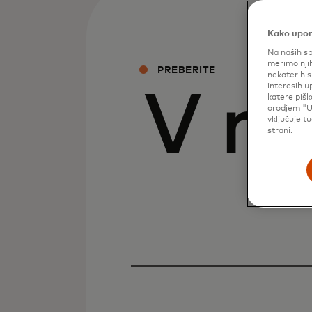
Kako upor
Na naših sp
merimo njih
PREBERITE
nekaterih s
interesih u
V no
katere pišk
orodjem "U
vključuje t
strani.