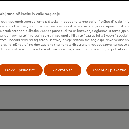
abljamo piškotke in vaše soglasje
letnih straneh uporabljamo piškotke in podobne tehnologije ("piškotki"), da jih 
ovo učinkovitost, bolje razumemo naše obiskovalce in izboljšamo uporabniško i
pletnih straneh piškotke uporabljamo tudi za prikazovanje oglasov, ki temeljijo n
porabnikov na tej in drugih spletnih straneh. Kliknite "Upravljaj piškotke" spodaj,
vicah
otke uporabljamo na tej strani in zakaj. Svoje nastavitve soglasja lahko vedno s
pravljaj piškotke" na dnu zaslona (na nekaterih straneh kot povezava namesto 
udi možnost zavrniti nekatere ali vse piškotke, razen tistih, ki so nujno potrebni z
Dovoli piškotke
Zavrni vse
Upravljaj piškotke