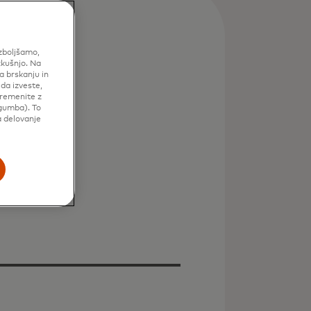
izboljšamo,
zkušnjo. Na
a brskanju in
 da izveste,
premenite z
gumba). To
a delovanje