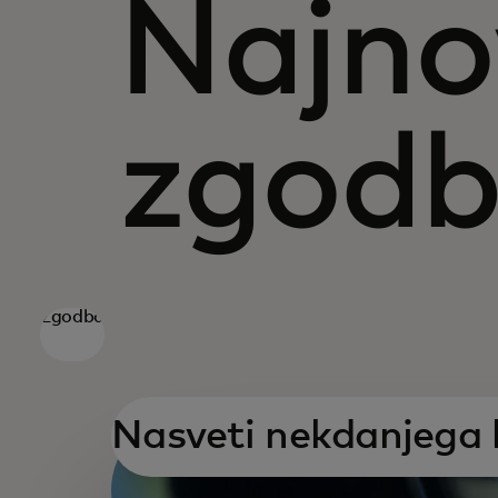
Najno
zgodb
Zgodba
Nasveti nekdanjega 