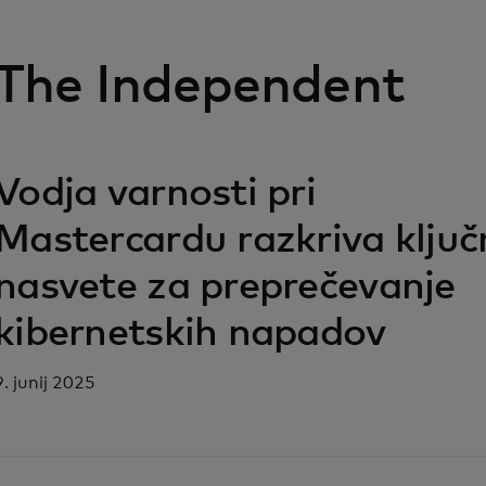
The Independent
opens in a new tab
Vodja varnosti pri
Mastercardu razkriva ključ
nasvete za preprečevanje
kibernetskih napadov
9. junij 2025