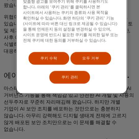
맞춤형 광고를 보여주기 위해 쿠키를 사용하기도
왔습니다.
합니다. 아래의 '쿠키 관리'를 클릭하시면 본
사이트에서 사용하는 쿠키의 종류와 사용 목적을
위협이 현실이긴 하지만, 우리는 그것을 막는 방법도 알고
확인하실 수 있습니다. 화면 하단의 '쿠키 관리' 기능
있습니다. 에이전트가 악성 입력을 읽고 행동하기 전에 검토
(사이트에 따라 버튼 대신 링크로 제공될 수 있습니다)
을 통해 언제든지 동의 설정을 변경하실 수 있으며,
및 제거, 에이전트가 접근할 수 있는 시스템과 데이터 제한,
사이트 운영에 반드시 필요한 쿠키를 제외한 일부 또는
사후 에이전트의 활동을 감사하여 이상 행동을 분석하고
전체 쿠키에 대한 동의를 거부하실 수 있습니다.
식별하는 등 프롬프트 인젝션 및 기타 AI 보안 위협에
대응하는 기법들이 있습니다.
쿠키 수락
모두 거부
에이전트 보안은 공유 목표여야 합니다.
쿠키 관리
마스터카드는 강력한
데이터 및 기술 원칙과
세계 최고의 AI
거버넌스 기능을 통해 책임감 있고 안전한 AI 개발 및 사용의
선두주자로 꾸준히 자리매김해 왔습니다. 하지만 개별
기업이 AI 보안 조치를 배포하는 것만으로는 충분하지
않습니다. 아무리 강력해도 디지털 생태계 전체에 고르지
않게 배포된 보안 조치만으로는 이 문제를 해결할 수
없습니다.