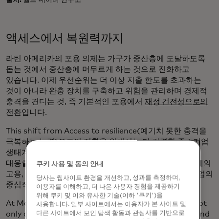
출처:
월드 데이터 연구소
액세스에서 복원력까지
라틴 아메리카의 포용 의제는 가구가 중산층에 도달하도록
돕는 것에서 중산층에 머무르게 하는 것으로 진화하고
있습니다. 이제 우선순위는 더 이상 지출 한도를 초과하는
것이 아니라 완충 장치를 구축하고 위험을 관리하며 경제적
충격을 견디는 것, 즉 기본적인 포용에서
재정 건전성으로의
전환입니다.
This shift from Access to resilience(예기치 못한 충격을
극복하는 능력)으로의 전환을 위해서는 더 강력한 중소기업
생태계, 더 포용적인 금융 도구, 충격 발생 시 신속하게
대응할 수 있는 공공 시스템이 필요합니다. 또한 지역 전체의
쿠키 사용 및 동의 안내
고용, 소득, 이동성을 촉진하는 데 있어 소상공인, 중소기업의
당사는 웹사이트 환경을 개선하고, 성과를 측정하며,
중심적인 역할을 인식해야 합니다.
이용자를 이해하고, 더 나은 사용자 경험을 제공하기
위해 쿠키 및 이와 유사한 기술(이하 '쿠키')을
At Mastercard, we see the emerging middle class not
사용합니다. 일부 사이트에서는 이용자가 본 사이트 및
다른 사이트에서 보인 탐색 활동과 관심사를 기반으로
only as consumers but as entrepreneurs, workers and