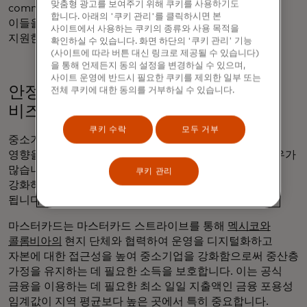
맞춤형 광고를 보여주기 위해 쿠키를 사용하기도
community anchors. 이들의 회복력을 지원한다는 것은
합니다. 아래의 '쿠키 관리'를 클릭하시면 본
이들을 지탱하는 기업, 금융 서비스 제공업체, 생태계를
사이트에서 사용하는 쿠키의 종류와 사용 목적을
지원한다는 의미입니다.
확인하실 수 있습니다. 화면 하단의 '쿠키 관리' 기능
(사이트에 따라 버튼 대신 링크로 제공될 수 있습니다)
을 통해 언제든지 동의 설정을 변경하실 수 있으며,
사이트 운영에 반드시 필요한 쿠키를 제외한 일부 또는
안정성을 위한 지렛대로서 소규모
전체 쿠키에 대한 동의를 거부하실 수 있습니다.
비즈니스 지원
쿠키 수락
모두 거부
중소기업은 인플레이션, 공급망 중단 또는 지역 불안의
영향을 가장 먼저 받고 지원 없이 가장 늦게 회복하는 경우가
많습니다. 디지털 및 운영 역량과 금융에 대한 접근성을
쿠키 관리
강화하면 가계 소득과 지역 경제를 안정시키는 데 도움이
됩니다.
마스터카드는 마스터카드 스트라이브를 통해
멕시코와
콜롬비아의
현지 단체와 협력하여 운영을 디지털화하고
자본에 대한 접근성을 높여 중소기업을 강화함으로써 중산층
가정을 유지하는 데 필요한 소득을 보호합니다. 이는 공식
금융을 이용하는 데 필요한 최소 일일 지출액인 금융 포용성
임계값이 지역 평균보다 높은 곳에서 특히 중요합니다.