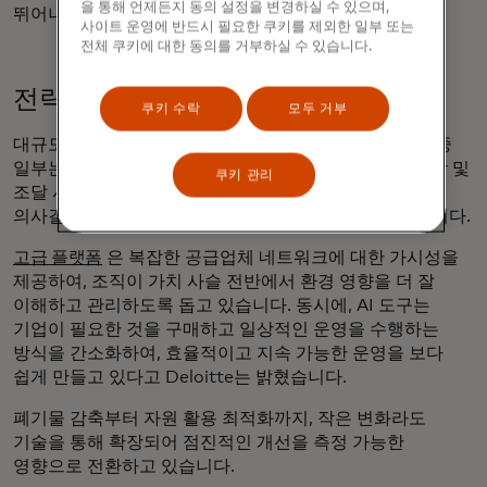
을 통해 언제든지 동의 설정을 변경하실 수 있으며,
뛰어나며 효율적으로 만들고 있습니다.
사이트 운영에 반드시 필요한 쿠키를 제외한 일부 또는
전체 쿠키에 대한 동의를 거부하실 수 있습니다.
전략부터 운영까지
쿠키 수락
모두 거부
대규모 인프라가 주로 논의되지만, 가장 의미 있는 진전 중
일부는 운영 수준에서 이루어지고 있습니다. 공급망, 직장 및
쿠키 관리
조달 시스템 전반에 걸쳐 기술은 기업이 일상적인
의사결정에
지속가능성을 내재화
하도록 지원하고 있습니다.
고급 플랫폼
은 복잡한 공급업체 네트워크에 대한 가시성을
제공하여, 조직이 가치 사슬 전반에서 환경 영향을 더 잘
이해하고 관리하도록 돕고 있습니다. 동시에, AI 도구는
기업이 필요한 것을 구매하고 일상적인 운영을 수행하는
방식을 간소화하여, 효율적이고 지속 가능한 운영을 보다
쉽게 만들고 있다고 Deloitte는 밝혔습니다.
폐기물 감축부터 자원 활용 최적화까지, 작은 변화라도
기술을 통해 확장되어 점진적인 개선을 측정 가능한
영향으로 전환하고 있습니다.