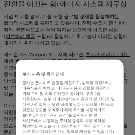
전환을 이끄는 힘: 에너지 시스템 재구상
기업 보고를 넘어, 기술 또한 글로벌 경제를 활성화하는
물리적 시스템을 재편하고 있습니다. 전력 수요가 증가함에
따라, 부분적으로는 AI와 디지털 인프라의 급속한 성장
(
암호화폐 채굴
포함)에 힘입어, 기후 기술이 이러한 상황에
대처하기 위해 나서고 있습니다.
새로운 J.P. Morgan 보고서에 따르면,
투자가 이어지고 있는
재생 에너지, 배터리 저장 및 전력망 현대화는 모두 더
유연하고 탄력적인 에너지 시스템을 구축하는 데 매우
중요합니다. 차세대 배터리는 에너지를 저장하고 활용하는
쿠키 사용 및 동의 안내
방식을 개선하고 있으며, 현대화된 그리드는 변동하는 공급
당사는 웹사이트 환경을 개선하고, 성과를 측정하며,
및 수요를 더 효과적으로 처리할 수 있도록 준비되어
이용자를 이해하고, 더 나은 사용자 경험을 제공하기
있습니다.
위해 쿠키 및 이와 유사한 기술(이하 '쿠키')을
사용합니다. 일부 사이트에서는 이용자가 본 사이트 및
다른 사이트에서 보인 탐색 활동과 관심사를 기반으로
Deloitte 조사에 따르면, AI는 여기에서도 점차 중요한
맞춤형 광고를 보여주기 위해 쿠키를 사용하기도
역할을 하여 운영자가 수요를 예측하고, 이상 징후를
합니다. 아래의 '쿠키 관리'를 클릭하시면 본
감지하며, 실시간으로 에너지 사용을 최적화하도록 돕고
사이트에서 사용하는 쿠키의 종류와 사용 목적을
있습니다. 이러한 기술들은 재생 에너지로의 전환을 지원할
확인하실 수 있습니다. 화면 하단의 '쿠키 관리' 기능
뿐만 아니라, 에너지 시스템을 더 스마트하고 적응력이
(사이트에 따라 버튼 대신 링크로 제공될 수 있습니다)