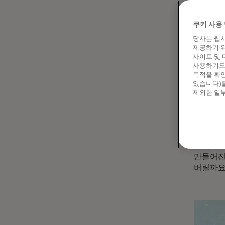
촉진할 
"우리는
쿠키 사용 
마스터카
당사는 웹사
경제성입
제공하기 위
사이트 및 
중고 패션
사용하기도 
것으로 
목적을 확인
따르면,
있습니다)을
지출의 2
제외한 일부
레이먼드
(% )
"저는 
둘러보면
만들어진
버릴까요