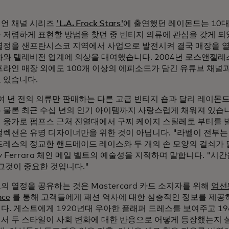
언 채널 시리즈
'L.A. Frock Stars'
에 출연했던 레이몬드는 10
 저렴하게 표현할 방법을 찾던 중 빈티지 의류에 관심을 갖게 되
열정을 샌프란시스코 지역에서 사업으로 발전시켜 결국 매장을 열
화와 텔레비전 업계에 의상을 대여했습니다. 2004년 로스앤젤레
프라인 매장 외에도 100개 이상의 에피소드가 담긴 유튜브 채널
 있습니다.
0여 년 전의 의류만 판매하는 다른 고급 빈티지 숍과 달리 레이몬
 물론 최근 수십 년의 인기 아이템까지 사랑스럽게 채워져 있습
 웅가로 펌프스 근처 진열대에서 구찌 케이지 스틸레토 부티를 발
컬렉션은 유명 디자이너만을 위한 것이 아닙니다. "라벨이 전부는
드레스의 정교한 핸드메이드 레이스와 두 개의 손 모양의 걸쇠가
ny Ferrara 체인 메일 벨트의 예술성을 지적하며 말합니다. "
 그것이 중요한 것입니다."
 열정을 공유하는 것은 Mastercard 카드 소지자를 위해
엄선된
nce
를 통해 고객들에게 패션 역사에 대한 심층적인 정보를 제공
다. 게스트에게 1920년대 우아한 플래퍼 드레스를 보여주고 1
서 두 스타일이 사회 변화에 대한 반응으로 어떻게 등장했는지 설