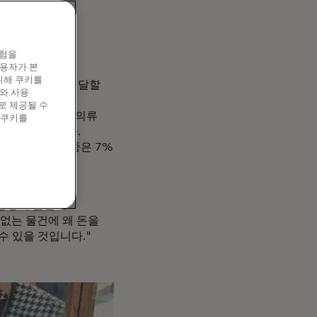
니다."라고
"유행이 아니라
경험을
합니다."
이용자가 본
위해 쿠키를
,670억 달러에 달할
와 사용
025년 보고서에
로 제공될 수
 온라인 럭셔리 의류
 쿠키를
)로 증가했습니다.
이 차지하는 비중은 7%
 전용 쇼룸을
 정성과 품질로
 없는 물건에 왜 돈을
수 있을 것입니다."