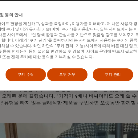
가능성이 높습니다.
 순환적 지출이 주변부에서 주류로 이동하는 것을 지켜보고 있습
및 동의 안내
드의 최고 지속가능성 책임자인 엘렌 자코브스키는 말합니다. 
이트 환경을 개선하고, 성과를 측정하며, 이용자를 이해하고, 더 나은 사용자 
니다. 가치와 가치가 만나면 소비자, 판매자, 지구 등 모두가 승리
해 쿠키 및 이와 유사한 기술(이하 '쿠키')을 사용합니다. 일부 사이트에서는 
다른 사이트에서 보인 탐색 활동과 관심사를 기반으로 맞춤형 광고를 보여주기 
은 현재 2,560억 달러 규모의 글로벌 비즈니스로 2029년까지 3
합니다. 아래의 '쿠키 관리'를 클릭하시면 본 사이트에서 사용하는 쿠키의 종류
예상됩니다. 마스터카드 경제연구소의
패션과 순환 경제에 관한 2
하실 수 있습니다. 화면 하단의 '쿠키 관리' 기능(사이트에 따라 버튼 대신 링크
 소수의 거대 전자상거래 업체를 포함한 럭셔리 재판매는 2024년
 통해 언제든지 동의 설정을 변경하실 수 있으며, 사이트 운영에 반드시 필요한
7%(% )를 차지했으며, 대중 시장 재판매는 2025년 5.4%(% 
 또는 전체 쿠키에 대한 동의를 거부하실 수 있습니다.
가 위치한 로스앤젤레스의 경우, 온라인 의류 소비 중 서클 패션
에 달한다고 보고서는 밝혔습니다.
쿠키 수락
모두 거부
쿠키 관리
우연한 기회에 지속 가능한 사람이 되었습니다." 레이먼드는 예약
서 웃으며 말합니다. 그녀는 항상 패스트 패션에는 없는 수준의
 오래된 옷에 끌렸습니다. "가격이 4배나 비싸더라도 오래 쓸 수
? 유행을 타지 않는 클래식한 제품을 구입하면 오랫동안 함께할 