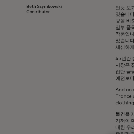
Beth Szymkowski
언뜻 보
Contributor
있습니다
빛을 비
일부 품목
작품입니
있습니다
세심하게
45년간
시장은 
집단 금
예전보다 
And an 
France 
clothing
물건을 
기꺼이 
대한 우