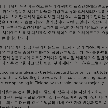
기에 더 웨이 위웨어는 창고 분위기의 평범한 로스앤젤레스 중고품
. 커다란 창문이 시멘트 바닥과 다양한 의류와 액세서리가 걸려 
춥니다. 하지만 자세히 들여다보면 패션 역사 박물관에 가깝다는 것
은 1900년대 초로 거슬러 올라갑니다. 샤넬 진열대가 있습니다.
다. 주황색과 빨간색 베이클라이트 주얼리가 유리 케이스의 선반
. 하이엔드 빈티지 패션계의 오랜 리더인 도리스 레이몬드가 쇼
 큐레이션합니다.
 빈티지 업계에 몸담아온 레이몬드는 어느새 패션의 최전선에 서
젊은 고객층을 중심으로 빠르게 성장하고 있습니다. 마스터카드의 
융 정서 설문조사에 따르면 Z세대와 밀레니얼 세대의 거의 절반
더 자주 검색한다고 답한 반면, 부머 세대의 약 1/4은 그렇지 
upcoming analysis by the Mastercard Economics Institute
and the U.S. leading the way, with circular spending acco
 store spending in Finland, with resale the vast majority.
재사용하는 것이 환경에 더 좋으며, 젊은 세대는 자신의 가치관에
더 많은 비용을 지불할 의향이 있다는 점도 매력 중 하나입니다.
려는 패스트 패션과 같은 수입품의 관세 관련 가격 인상과 함께 