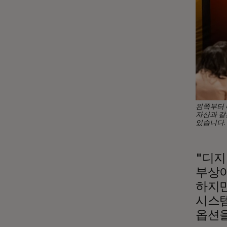
왼쪽부터 
자산과 같
있습니다. (
"디지
부상이
하지만
시스템
옵션을