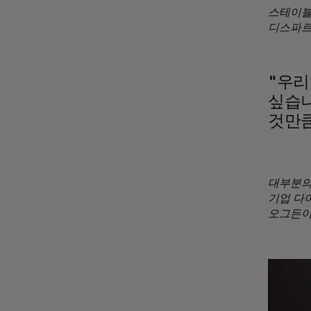
스테이블
디스파르
"우리
싶습니
것만큼
대부분의
기업 다
오그든이