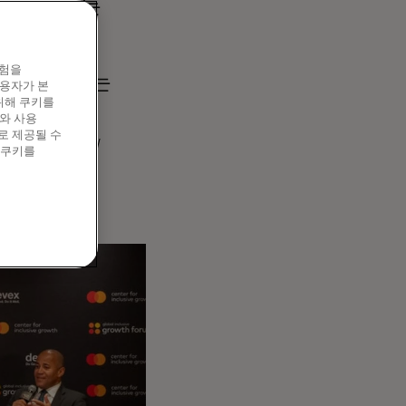
지만, 모든
각하는지가
 모든 것을
경험을
이루고자 하는
이용자가 본
위해 쿠키를
와 사용
로 제공될 수
성하는 데 어떻게
 쿠키를
(Paschal