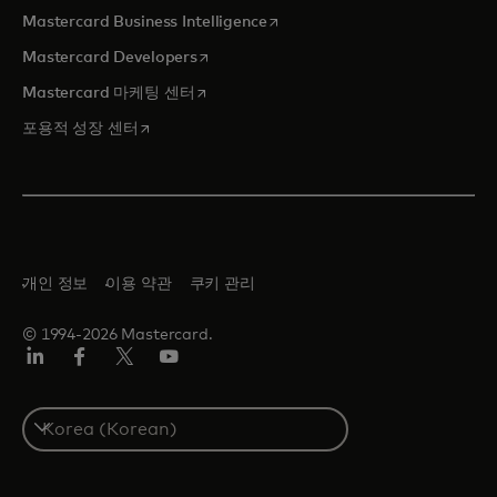
새 탭에서 열림
Mastercard Business Intelligence
새 탭에서 열림
Mastercard Developers
새 탭에서 열림
Mastercard 마케팅 센터
새 탭에서 열림
포용적 성장 센터
개인 정보
이용 약관
쿠키 관리
© 1994-2026 Mastercard.
Lin
Fa
트
유
ked
ceb
위
튜
In
ook
터/
브
S
X
e
l
e
c