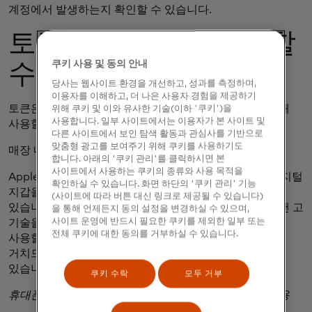
계정에서 발생하는지 확인할 수 있습니다.
토큰화는 어디에 사용할
쿠키 사용 및 동의 안내
수 있나요?
당사는 웹사이트 환경을 개선하고, 성과를 측정하며,
이용자를 이해하고, 더 나은 사용자 경험을 제공하기
토큰은 매장, 인앱, 온라인에서 안전한 디지털 거래를 위해
위해 쿠키 및 이와 유사한 기술(이하 '쿠키')을
사용합니다. 일부 사이트에서는 이용자가 본 사이트 및
사용할 수 있습니다.
다른 사이트에서 보인 탐색 활동과 관심사를 기반으로
맞춤형 광고를 보여주기 위해 쿠키를 사용하기도
매장 내에서 휴대폰 또는 시계 사용
합니다. 아래의 '쿠키 관리'를 클릭하시면 본
사이트에서 사용하는 쿠키의 종류와 사용 목적을
Apple Pay, Samsung Pay 또는 Google Pay와 같은 디지털
확인하실 수 있습니다. 화면 하단의 '쿠키 관리' 기능
지갑을 사용하면 결제 시 안전한 비접촉 결제를 할 수
(사이트에 따라 버튼 대신 링크로 제공될 수 있습니다)
있습니다. 이 디지털 지갑은 비접촉식 카드와 동일한 탭 앤 고
을 통해 언제든지 동의 설정을 변경하실 수 있으며,
사이트 운영에 반드시 필요한 쿠키를 제외한 일부 또는
기술을 사용하며 비접촉식 카드가 허용되는 모든 곳에서
전체 쿠키에 대한 동의를 거부하실 수 있습니다.
사용할 수 있고, 탭하기 전에 디바이스에서 본인 인증을
거치므로 더 높은 금액의 구매가 가능하다는 이점이
있습니다.
쿠키 수락
모두 거부
휴대폰, 태블릿 또는 노트북을 사용한 온라인 및 인앱 사용