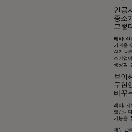
인공지
중소기
그렇다
레비:
A
가져올 
AI가 
소기업이 
생성할 
브이씨
구현했
바꾸는
레비:
저
했습니다.
기능을 
재무 관