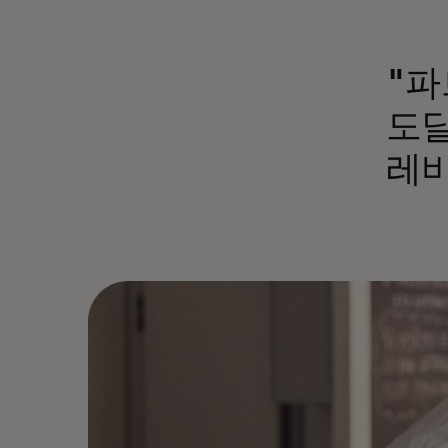
"파
도달
레비