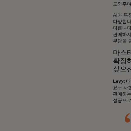
도와주며
AI가 
다양합니
다릅니다
판매하시
부담을 
마스터
확장하
싶으
Levy:
대
요구 사항
판매하는
성공으로