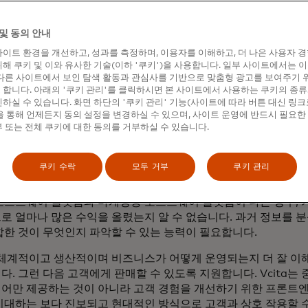
니다. 그 후 결제, 고객 관계 관리 및 올인원 비즈니스 관리 솔
희는 다양한 파트너와 함께 전 세계 약 150,000개의 중소기업
및 동의 안내
.
이트 환경을 개선하고, 성과를 측정하며, 이용자를 이해하고, 더 나은 사용자 
화는 중소기업의 운영 방식을 극적으로 변
해 쿠키 및 이와 유사한 기술(이하 '쿠키')을 사용합니다. 일부 사이트에서는 
다른 사이트에서 보인 탐색 활동과 관심사를 기반으로 맞춤형 광고를 보여주기 
 더 나은 방향으로 나아갔지만 새로운 과제
합니다. 아래의 '쿠키 관리'를 클릭하시면 본 사이트에서 사용하는 쿠키의 종류
냈습니다. 중소기업 소유주들이 여전히 직
하실 수 있습니다. 화면 하단의 '쿠키 관리' 기능(사이트에 따라 버튼 대신 링크
 통해 언제든지 동의 설정을 변경하실 수 있으며, 사이트 운영에 반드시 필요한
큰 장애물은 무엇이며, 이를 해결하기 위해
 또는 전체 쿠키에 대한 동의를 거부하실 수 있습니다.
 노력하고 있나요?
쿠키 수락
모두 거부
쿠키 관리
람들은 더 많은 질서를 원하기 때문에 디지털화합니다. 하지만 결
스템을 사용하게 되고 주요 데이터를 안정적으로 추적할 수 없게 됩
소프트웨어 플랫폼과 마케팅용 소프트웨어 플랫폼이 다른 경우, 
로 얼마나 많은 수익을 올렸는지 알 수 없습니다. 과거 정보를 
합한 것이 무엇인지 파악할 수 있는 능력이 필요합니다.
 체계적이고 생산적이며 비즈니스가 어떻게 운영되는지 더 잘 이해
. 그런 다음 고객에게 판매할 수 있도록 지원합니다. Vcita는
어만 제공하는 것이 아니라 고객 경험을 개선하기 위한 프론트
기대하는 보다 진보되고 현대적인 방식으로 고객과 상호 작용할 