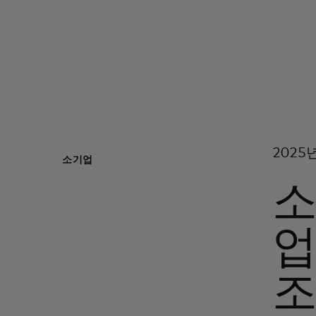
2025
소기업
소
업
조