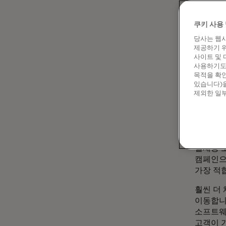
제공했습
현재 저
쿠키 사용 
있습니다
당사는 웹사
디지털
제공하기 위
사이트 및 
대부분
사용하기도 
만들어
목적을 확인
있습니다)을
가장 
제외한 일부
어떻게
레비:
사
다른 시
결제용 
캠페인으
가장 적
훨씬 더
이동합니다
소프트웨
고객이 