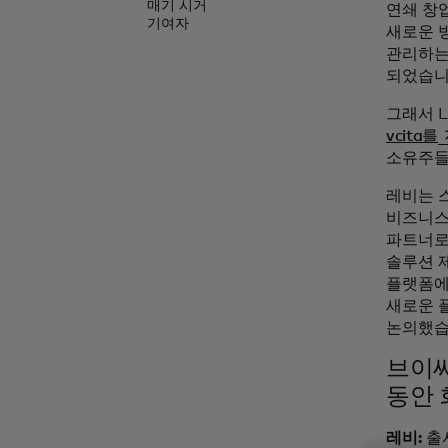
매기 시거
연쇄 창
기여자
새로운 
관리하는
되었습니
그래서 
vcita를
소유주들
레비는 
비즈니스 
파트너로
솔루션 
플랫폼에
새로운 
논의했습
브이씨
동안 
레비:
출