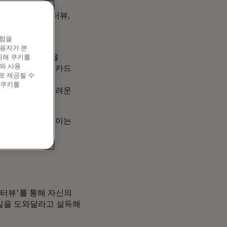
용하여 독점 인터뷰,
 끌어들이는 데
경험을
이용자가 본
스터카드에서 웹을
위해 쿠키를
와 사용
 골퍼이자 마스터카드
로 제공될 수
 오랜 기간
 쿠키를
골프에서 가장 어려운
. 이번 골프 나들이는
습니다.
인터뷰'를 통해 자신의
하는 일을 도와달라고 설득해