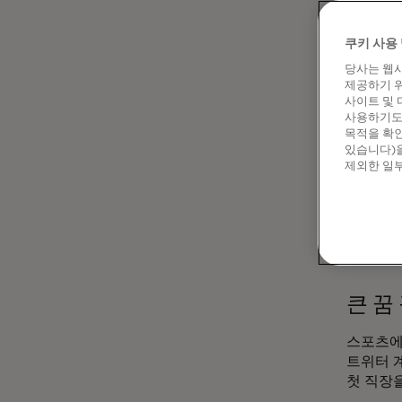
스포츠 
쿠키 사용 
비하인드
앞장서고
당사는 웹사
제공하기 위
지난 3
사이트 및 
사용하기도 
역동적인
목적을 확인
홍보대사
있습니다)을
마스터카
제외한 일부
샷을 치
또한 그
스포츠가
큰 꿈
스포츠에
트위터 계
첫 직장