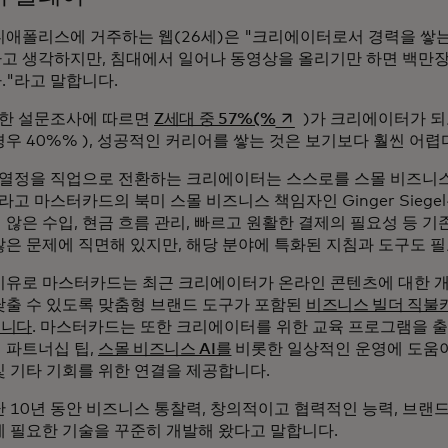
니애폴리스에 거주하는 웹(26세)은 "크리에이터로서 경력을 쌓는
고 생각하지만, 침대에서 일어나 동영상을 올리기만 하면 백만장
."라고 말합니다.
새 탭에서 열림
년 한 설문조사에 따르면
Z세대 중 57%(%
)가 크리에이터가 되
우 40%% ), 성공적인 커리어를 쌓는 것은 보기보다 훨씬 어렵
 열정을 직업으로 전환하는 크리에이터는 스스로를 스몰 비즈니
라고 마스터카드의 북미 스몰 비즈니스 책임자인 Ginger Siege
 않은 수입, 현금 흐름 관리, 빠르고 원활한 결제의 필요성 등 
많은 문제에 직면해 있지만, 해당 분야에 특화된 지침과 도구도 필
이유로 마스터카드는 최근 크리에이터가 온라인 콘텐츠에 대한 개
낮출 수 있도록 맞춤형 브랜드 도구가 포함된
비즈니스 빌더 직불
습니다
. 마스터카드는 또한 크리에이터를 위한 교육 프로그램을 
 파트너십 팁,
스몰 비즈니스 AI를
비롯한 일상적인 운영에 도움이
및 기타 기회를 위한 연결을 제공합니다.
난 10년 동안 비즈니스 통찰력, 창의적이고 협력적인 능력, 브랜
에 필요한 기술을 꾸준히 개발해 왔다고 말합니다.