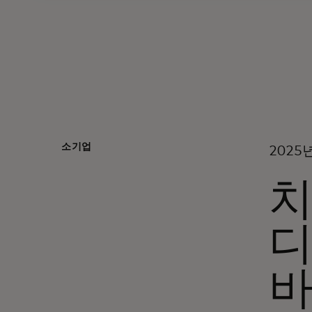
소기업
2025
치
디
바