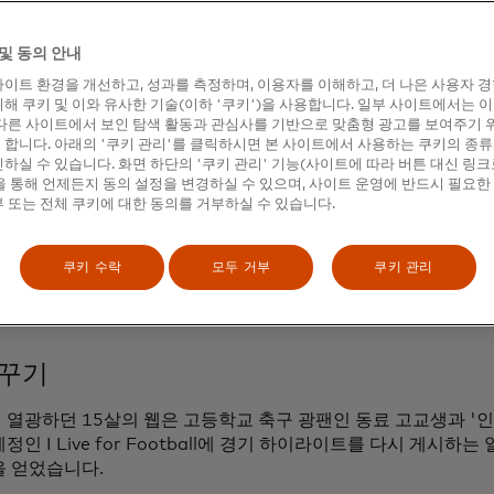
리그, 팀, 그리고 이들을 후원하는 브랜드는 크리에이터의 힘을 활
및 동의 안내
 스토리, 팬 경험 및 스토리텔링을 제공함으로써 젊은 시청자를
 있습니다.
이트 환경을 개선하고, 성과를 측정하며, 이용자를 이해하고, 더 나은 사용자 
해 쿠키 및 이와 유사한 기술(이하 '쿠키')을 사용합니다. 일부 사이트에서는 
월, 마스터카드는 아놀드 파머 인비테이셔널 프레젠티드 바이 마
다른 사이트에서 보인 탐색 활동과 관심사를 기반으로 맞춤형 광고를 보여주기 
합니다. 아래의 '쿠키 관리'를 클릭하시면 본 사이트에서 사용하는 쿠키의 종류
 콘텐츠 제작 허브인 크리에이터 스튜디오에 초대해 PGA 투어
하실 수 있습니다. 화면 하단의 '쿠키 관리' 기능(사이트에 따라 버튼 대신 링크
인 빌리 호쉘과 그의 캐디와의 관계에 대해 인터뷰했습니다. 또한
 통해 언제든지 동의 설정을 변경하실 수 있으며, 사이트 운영에 반드시 필요한
드 홍보대사로 활동한 PGA 투어의 전설 커티스 스트레인지와 
 또는 전체 쿠키에 대한 동의를 거부하실 수 있습니다.
는 방법에 대해 이야기를 나눴습니다.
에게 골프를 가르쳐준 아버지인 특별한 VIP 캐디도 함께했습니다
쿠키 수락
모두 거부
쿠키 관리
 18홀을 넘어선 깊은 인간적 교감과 경험에 관한 것임을 증명했
 꾸기
 열광하던 15살의 웹은 고등학교 축구 광팬인 동료 고교생과 '
정인 I Live for Football에 경기 하이라이트를 다시 게시
을 얻었습니다.