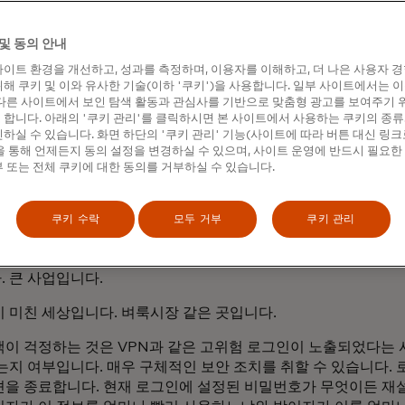
는 영리하고 정교한 방법을 알아냈습니다.
및 동의 안내
이트 환경을 개선하고, 성과를 측정하며, 이용자를 이해하고, 더 나은 사용자 
인 사례를 공유해 주시겠어요?
해 쿠키 및 이와 유사한 기술(이하 '쿠키')을 사용합니다. 일부 사이트에서는 
다른 사이트에서 보인 탐색 활동과 관심사를 기반으로 맞춤형 광고를 보여주기 
합니다. 아래의 '쿠키 관리'를 클릭하시면 본 사이트에서 사용하는 쿠키의 종류
위자들에게 있어 현재 가장 큰 게임 중 하나는 개인의 컴퓨터에서
하실 수 있습니다. 화면 하단의 '쿠키 관리' 기능(사이트에 따라 버튼 대신 링크
 이제 위협 행위자는 로그인 문자열, 비밀번호, 쿠키, 컴퓨터 모
 통해 언제든지 동의 설정을 변경하실 수 있으며, 사이트 운영에 반드시 필요한
 됩니다. 위협 행위자는 이 데이터를 사용하여 사용자의 컴퓨터
 또는 전체 쿠키에 대한 동의를 거부하실 수 있습니다.
 만들고, 이 가짜 컴퓨터의 브라우저 트래픽이 사용자의 마을에
 있습니다.
쿠키 수락
모두 거부
쿠키 관리
랜섬웨어를
사용하는 위협 행위자라면, 이는 공격 대상이 되는 네
정보입니다. 이와 같이 감염된 컴퓨터에서 판매용으로 제공되는 
. 큰 사업입니다.
이 미친 세상입니다. 벼룩시장 같은 곳입니다.
객이 걱정하는 것은 VPN과 같은 고위험 로그인이 노출되었다는 
있는지 여부입니다. 매우 구체적인 보안 조치를 취할 수 있습니다.
션을 종료합니다. 현재 로그인에 설정된 비밀번호가 무엇이든 재