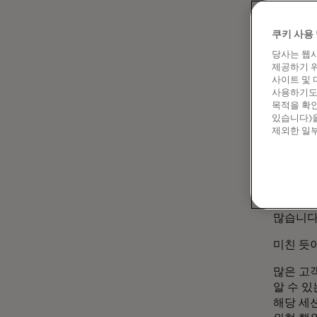
액세스하
쿠키 사용 
당사는 웹사
구체적
제공하기 위
사이트 및 
사용하기도 
위협 행
목적을 확인
것입니다.
있습니다)을
확보하게
제외한 일부
컴퓨터를
만들 수
기업용
유용한 
많습니다
미친 듯
많은 고
알 수 
해당 세