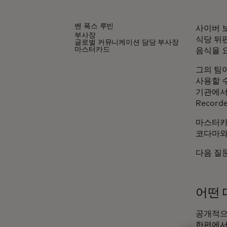
벤 폭스 루빈
사이버 
부사장
식당 뒤
글로벌 커뮤니케이션 담당 부사장
마스터카드
음식을 
그의 팀
사용할 수
기관에서
Recor
마스터카
코다마와
다음 질
어떤 
공개적으
한편에서