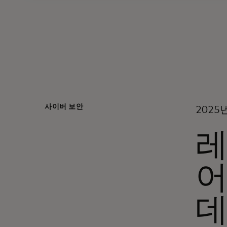
사이버 보안
2025
레
어
데