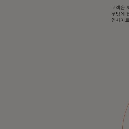
고객은 
무엇에 
인사이트
스타트업 분위기,
클래식 록, 사이버
보안의 미래