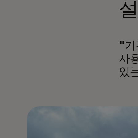
설
"기
사용
있는