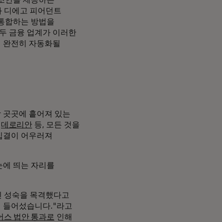
와 디에고 피어던트
를 통합하는 방법을
모두 금융 업계가 이러한
해 완전히 자동화될
장 곳곳에 흩어져 있는
된
데로리안
등, 모든 것을
 집결이 어우러져
눈에 띄는 자리를
인 성숙을 목격했다고
에 들어섰습니다."라고
어스 법안 통과로
인해