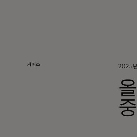
커머스
2025
올
중