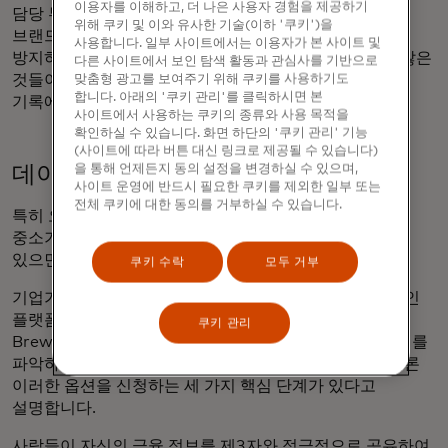
이용자를 이해하고, 더 나은 사용자 경험을 제공하기
담당 부사장인 론 탈워카는 "안전한 조직으로 인식되면
위해 쿠키 및 이와 유사한 기술(이하 '쿠키')을
브랜드 평판을 높이는 동시에 막대한 재정적 손실을
사용합니다. 일부 사이트에서는 이용자가 본 사이트 및
방지하는 데 도움이 됩니다."라고 말합니다. "돈 외에도 많은
다른 사이트에서 보인 탐색 활동과 관심사를 기반으로
것들이 있습니다. 이를 잃으면 평판은 큰 문제가 됩니다.
맞춤형 광고를 보여주기 위해 쿠키를 사용하기도
합니다. 아래의 '쿠키 관리'를 클릭하시면 본
기록에 남고 싶지 않으실 겁니다."
사이트에서 사용하는 쿠키의 종류와 사용 목적을
확인하실 수 있습니다. 화면 하단의 '쿠키 관리' 기능
(사이트에 따라 버튼 대신 링크로 제공될 수 있습니다)
을 통해 언제든지 동의 설정을 변경하실 수 있으며,
데이터를 활용하여 크레딧에 액세스
사이트 운영에 반드시 필요한 쿠키를 제외한 일부 또는
전체 쿠키에 대한 동의를 거부하실 수 있습니다.
특히 오늘날과 같은 인플레이션 환경에서 자금 확보는
중소기업의 주요 과제로 남아 있습니다. 올바른 데이터가
있으면 도움이 될 수 있습니다.
쿠키 수락
모두 거부
기업가와 중소기업 소유주를 지원하기 위해 설계된 온라인
플랫폼인
Hello Alice의
최고재무책임자인 Matt
쿠키 관리
Brewster는 자금 조달을 위해서는 비즈니스의 재무 상태를
파악하고, 금융 및 자금 조달 옵션의 환경을 이해하며, 물론
이러한 옵션을 신청하는 세 가지 핵심 단계가 있다고
설명합니다.
사람들이 자신의 금융 정보를 제3자와 적극적으로 공유하여