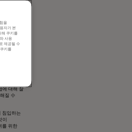
셜 미디어에서
경험을
트 또는 기타
이용자가 본
위해 쿠키를
도를 가진
와 사용
 데 사용하는
로 제공될 수
 비밀번호를
 쿠키를
유하고 개인
협에 대해 잘
약해질 수
에 침입하는
것이
녀를 위한