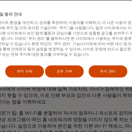
전문가 팁: 자녀를 위한 도움은 신뢰할 수 있는 곳에서만 구하세요.
및 동의 안내
등교 첫날 사진을 올리는 연례 전통을 좋아하지만, 부모님들은 소
이트 환경을 개선하고, 성과를 측정하며, 이용자를 이해하고, 더 나은 사용자 
공유하는 정보에 주의를 기울여야 합니다. 교사 이름, 학교 마스코
해 쿠키 및 이와 유사한 기술(이하 '쿠키')을 사용합니다. 일부 사이트에서는 
다른 사이트에서 보인 탐색 활동과 관심사를 기반으로 맞춤형 광고를 보여주기 
개인 정보가 포함된 표지판은 무해해 보일 수 있지만 악의적인 의
합니다. 아래의 '쿠키 관리'를 클릭하시면 본 사이트에서 사용하는 쿠키의 종류
사람에게는 중요한 정보가 될 수 있습니다. 계정 잠금을 해제하는
하실 수 있습니다. 화면 하단의 '쿠키 관리' 기능(사이트에 따라 버튼 대신 링크
보안 질문은 때때로 바로 이 정보를 사용하거나 본인 또는 자녀가
 통해 언제든지 동의 설정을 변경하실 수 있으며, 사이트 운영에 반드시 필요한
만들 때 사용하는 정보입니다.
 또는 전체 쿠키에 대한 동의를 거부하실 수 있습니다.
프로 팁: 아이들이 모두 차려입고 등교할 준비를 마친 사진만 공
정보는 스크랩북에 남겨두는 것이 좋습니다.
쿠키 수락
모두 거부
쿠키 관리
자녀에게 사이버 위생에 대해 일찍 가르치되, 자녀가 잠재적인 위
알지 못할 수 있으며, 이로 인해 부모와 집안의 다른 사람들이 취
있다는 점을 이해하세요.
전문가 팁: 홈 Wi-Fi를 분할하여 자녀의 컴퓨터나 게스트의 장치
악성 프로그램이 메인 홈 네트워크에 영향을 미치지 않도록 하는 
좋습니다. 설정으로 이동하여 본인을 위한 기본 Wi-Fi 액세스, 자