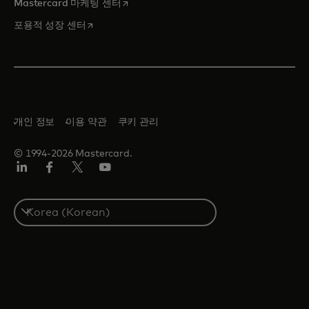
새 탭에서 열림
Mastercard 마케팅 센터
새 탭에서 열림
포용적 성장 센터
개인 정보
이용 약관
쿠키 관리
© 1994-2026 Mastercard.
Lin
Fa
트
유
ked
ceb
위
튜
In
ook
터/
브
S
X
e
l
e
c
t
a
c
o
u