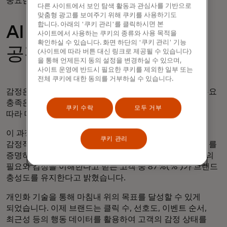
중요한 기회를 제공합니다.
다른 사이트에서 보인 탐색 활동과 관심사를 기반으로
맞춤형 광고를 보여주기 위해 쿠키를 사용하기도
합니다. 아래의 '쿠키 관리'를 클릭하시면 본
AI 기반 개인화를 통한
사이트에서 사용하는 쿠키의 종류와 사용 목적을
확인하실 수 있습니다. 화면 하단의 '쿠키 관리' 기능
공감의 프리미엄과 보상
(사이트에 따라 버튼 대신 링크로 제공될 수 있습니다)
을 통해 언제든지 동의 설정을 변경하실 수 있으며,
사이트 운영에 반드시 필요한 쿠키를 제외한 일부 또는
전체 쿠키에 대한 동의를 거부하실 수 있습니다.
감정은 고객이 내리는 모든 결정을 주도합니다. 따라서 수요
충족은 고객의 마음 상태를 이해하고 고객의 현재 니즈에
쿠키 수락
모두 거부
따라 대응할 수 있는 브랜드의 능력에 달려 있습니다.
이 과정은 공감의 핵심이며, 브랜드가 지속적이고 깊은
쿠키 관리
감정적 관계를 형성할 수 있도록 지원합니다. 고객들이 이를
증명하고 있습니다: 예를 들어, Forrester는 기업이 자신의
필요와 감정을 이해한다고 믿는 고객 중 87%(% )가 브랜드
충성도를 유지한다고 밝혔습니다.
개인화 기술을 통해 마침내 위의 목표를 달성할 수 있게
되었습니다. 이제 브랜드는 클릭 수, 선호도, 이벤트 순서,
최근성 등의 행동 데이터를 활용하여 고객의 감정 상태를