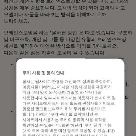
혁신과 개선 사항을 브레인스토밍할 수 있습니다. 고객과의
공감은 매우 중요합니다. 고객의 입장이 되어 고객의 사고
모델이나 사물을 바라보는 방식을 이해하기 위해
노력하세요.
브레인스토밍을 하는 '올바른 방법'은 따로 없습니다. 구조화
및 비구조화, 개인 및 그룹 등 다양한 유형의 브레인스토밍
세션을 예약하여 다양한 방식으로 머리를 맞대보세요.
다음과 같은 많은 기술이 도움이 될 수 있습니다:
빠른 아이디어 발상에는
단기간에 많은 양의
아이디어를 생성하는 것이 포함됩니다. 그룹에 속한
쿠키 사용 및 동의 안내
모든 사람이 정해진 시간 내에 가능한 한 많은
당사는 웹사이트 환경을 개선하고, 성과를 측정하며,
아이디어를 적고 아이디어를 공유하거나 토론합니다.
이용자를 이해하고, 더 나은 사용자 경험을 제공하기
이는 특정 아이디어에 대한 조기 집착을 방지하고
위해 쿠키 및 이와 유사한 기술(이하 '쿠키')을
집단적 판단을 제거하여 창의적인 사고를 촉진하는 데
사용합니다. 일부 사이트에서는 이용자가 본 사이트 및
다른 사이트에서 보인 탐색 활동과 관심사를 기반으로
도움이 될 수 있습니다.
맞춤형 광고를 보여주기 위해 쿠키를 사용하기도
브레인라이팅은
각 참가자가 문제 진술과 관련된
합니다. 아래의 '쿠키 관리'를 클릭하시면 본
아이디어를 독립적으로 적고 이를 바탕으로 다음
사이트에서 사용하는 쿠키의 종류와 사용 목적을
참가자에게 아이디어를 전달하는 비언어적
확인하실 수 있습니다. 화면 하단의 '쿠키 관리' 기능
방법입니다. 브레인스토밍이 끝나면 각 아이디어가
(사이트에 따라 버튼 대신 링크로 제공될 수 있습니다)