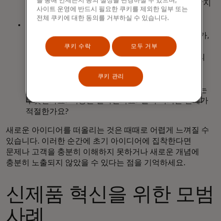
을 통해 언제든지 동의 설정을 변경하실 수 있으며,
확장되고 반복되며, 그룹은 어떤 아이디어를 추구할지
사이트 운영에 반드시 필요한 쿠키를 제외한 일부 또는
고려할 수 있습니다.
전체 쿠키에 대한 동의를 거부하실 수 있습니다.
스타버스팅은
팀이 초기 아이디어를 떠올렸을 때
도움을 줄 수 있는 프레임워크입니다. 이 방법은 누가,
무엇을, 어디서, 언제, 어떻게, 왜 등 일련의 질문을
쿠키 수락
모두 거부
중심으로 진행됩니다. 이 접근 방식은 그룹이 일련의
질문에 답하도록 유도하여 새로운 사고의 흐름을
쿠키 관리
발견하고 제품 로드맵을 형성하는 데 도움이 될 수
있습니다. 예를 들어 고객이 이 제품을 원하는 이유는
무엇인가요? 비용은 얼마인가요? 출시 시기는 언제가
적절한가요?
새로운 아이디어를 떠올리는 것은 때때로 어렵게 느껴질 수
있습니다. 이러한 순간에 초기 아이디어에 집착한다면
문제나 고객을 충분히 이해하지 못하거나 새로운 개념에
충분히 노출되지 않았을 수 있다는 점을 기억하세요.
신제품 혁신을 위한 모범
사례