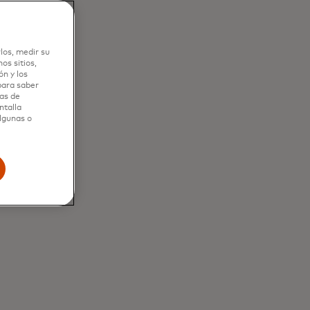
ded in your
mated
los, medir su
os sitios,
n y los
 para saber
as de
ntalla
algunas o