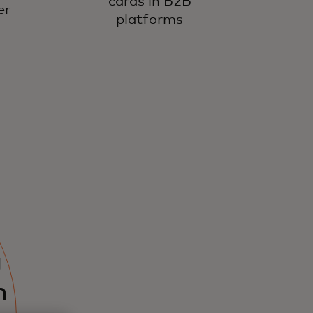
cards in B2B
er
platforms
g
n