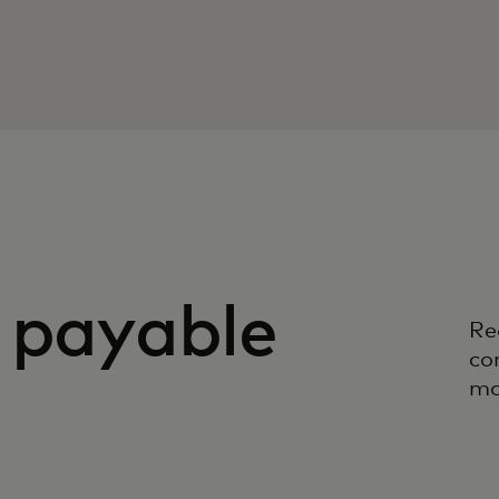
 payable
Re
co
mo