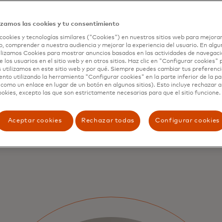
Detailed data that is embed
platforms can enable auto
izamos las cookies y tu consentimiento
reconciliation.
cookies y tecnologías similares ("Cookies") en nuestros sitios web para mejorar
, comprender a nuestra audiencia y mejorar la experiencia del usuario. En algun
lizamos Cookies para mostrar anuncios basados en las actividades de navegació
e los usuarios en el sitio web y en otros sitios. Haz clic en "Configurar cookies"
 utilizamos en este sitio web y por qué. Siempre puedes cambiar tus preferenci
nto utilizando la herramienta "Configurar cookies" en la parte inferior de la pa
 como un enlace en lugar de un botón en algunos sitios). Esto incluye rechazar 
ookies, excepto las que son estrictamente necesarias para que el sitio funcione.
Aceptar cookies
Rechazar todas
Configurar cookies