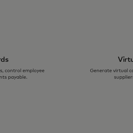
rds
Virt
, control employee
Generate virtual 
nts payable.
supplier