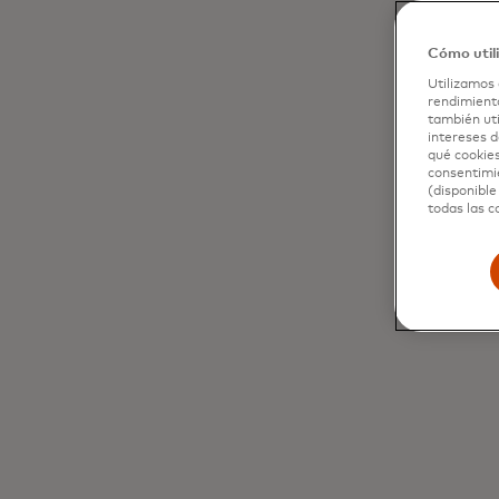
Cómo util
Utilizamos 
rendimiento
también uti
intereses d
qué cookies
consentimie
(disponible
todas las c