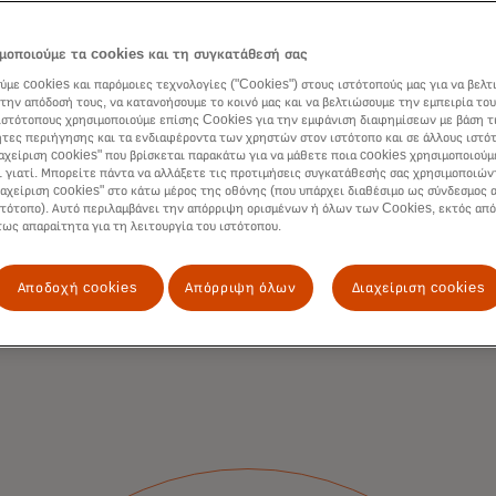
λογαριασμών
μοποιούμε τα cookies και τη συγκατάθεσή σας
Τα λεπτομερή δεδομένα που ε
ύμε cookies και παρόμοιες τεχνολογίες ("Cookies") στους ιστότοπούς μας για να βελτ
την απόδοσή τους, να κατανοήσουμε το κοινό μας και να βελτιώσουμε την εμπειρία του
ενσωματωμένα στις πλατφόρ
ιστότοπους χρησιμοποιούμε επίσης Cookies για την εμφάνιση διαφημίσεων με βάση τ
να επιτρέψουν την αυτοματο
τες περιήγησης και τα ενδιαφέροντα των χρηστών στον ιστότοπο και σε άλλους ιστό
συμφωνία λογαριασμών.
ιαχείριση cookies" που βρίσκεται παρακάτω για να μάθετε ποια cookies χρησιμοποιούμ
ι γιατί. Μπορείτε πάντα να αλλάξετε τις προτιμήσεις συγκατάθεσής σας χρησιμοποιών
ιαχείριση cookies" στο κάτω μέρος της οθόνης (που υπάρχει διαθέσιμο ως σύνδεσμος α
στότοπο). Αυτό περιλαμβάνει την απόρριψη ορισμένων ή όλων των Cookies, εκτός από
τως απαραίτητα για τη λειτουργία του ιστότοπου.
Αποδοχή cookies
Απόρριψη όλων
Διαχείριση cookies