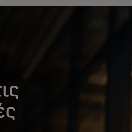
ις
ές