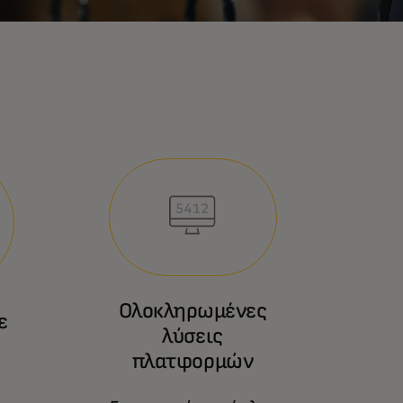
Ολοκληρωμένες
ε
λύσεις
ς
πλατφορμών