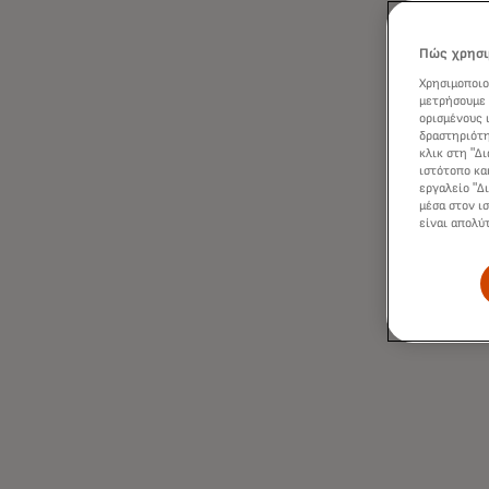
Πώς χρησι
Χρησιμοποιο
μετρήσουμε 
ορισμένους 
δραστηριότη
κλικ στη "Δ
ιστότοπο κα
εργαλείο "Δ
μέσα στον ι
είναι απολύ