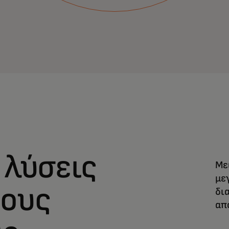
λύσεις
Με
με
έους
δι
απ