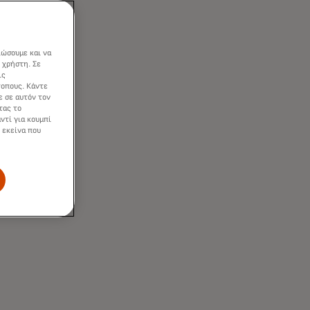
ίναι
ιώσουμε και να
 χρήστη. Σε
μες σας μπορούν
ις
ποιημένη
τοπους. Κάντε
ε σε αυτόν τον
τας το
ντί για κουμπί
 εκείνα που