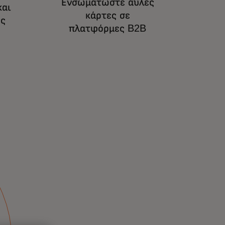
Ενσωματώστε άυλες
και
κάρτες σε
υς
πλατφόρμες B2B
ση της